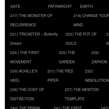
GATE
PATRIARCHY
EARTH
217) THE MONSTER OF
218) CHANGE YOU
RECURRENCE
MIND
221) TRICKSTER – Butterfly
222) THE POT OF
2
Dream
GOLD
M
224.) THE FIRST
225) THE
226)
MOVEMENT
GARDEN
ZAPHON
230) ACHILLE’S
231) THE PIED
232)
HEEL
PIPER
ABSOLUTION
236) THE COST OF
237) THE NEWTON
DISTINCTION
TEMPLATE
240) THE PRIMAL
241) THE FIRST
242