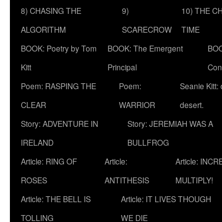
8) CHASING THE
9)
10) THE C
ALGORITHM
SCARECROW
TIME
BOOK: Poetry by Tom
BOOK: The Emergent
BOO
Kitt
Principal
Con
Poem: RASPING THE
Poem:
Seanie Kitt:
CLEAR
WARRIOR
desert.
Story: ADVENTURE IN
Story: JEREMIAH WAS A
IRELAND
BULLFROG
Article: RING OF
Article:
Article: INC
ROSES
ANTITHESIS
MULTIPLY!
Article: THE BELL IS
Article: IT LIVES THOUGH
TOLLING
WE DIE