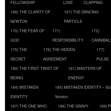
FELLOWSHIP
LOVE
CLAPPING
166) THE CLARITY OF
167) THE DANCING
NEWTON
PARTICLE
170) THE FEAR OF
171)
172)
GOD
RESPONSIBILITY
CANNIBAL
175) THE
176) THE HIDDEN
177)
SECRET
AGREEMENT
PULSE
180) THE FIRST TWIST OF
181) MASTERS OF
BEIING
ENERGY
184) MISTAKEN
185) MISTAKEN IDENTITY – Scie
IDENTITY
Version
187) THE ONE WHO
188) THE GRAVY
189) 