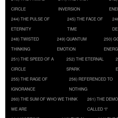
CIRCLE
INVERSION
ENE
244) THE PULSE OF
245) THE FACE OF
24
ETERNITY
TIME
DE
248) TWISTED
249) QUANTUM
250) G
THINKING
EMOTION
ENERG
251) THE SPEED OF A
252) THE ETERNAL
2
CIRCLE
SPARK
255) THE RAGE OF
256) REFERENCED TO
IGNORANCE
NOTHING
260) THE SUM OF WHO WE THINK
261) THE DEM
WE ARE
CALLED “I”