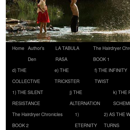
Skip
Home
Author’s
LA TABULA
The Hairdryer Chr
to
Den
RASA
BOOK 1
content
d) THE
e) THE
f) THE INFINITY
COLLECTIVE
TRICKSTER
TWIST
1) THE SILENT
j) THE
k) THE
RESISTANCE
ALTERNATION
SCHEM
The Hairdryer Chronicles
1)
2) AS THE 
BOOK 2
ETERNITY
TURNS