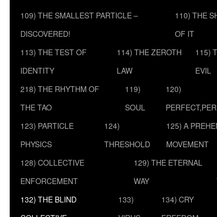
109) THE SMALLEST PARTICLE –
110) THE 
DISCOVERED!
OF IT
113) THE TEST OF
114) THE ZEROTH
115) 
IDENTITY
LAW
EVIL
218) THE RHYTHM OF
119)
120)
THE TAO
SOUL
PERFECT,PER
123) PARTICLE
124)
125) A PREHE
PHYSICS
THRESHOLD
MOVEMENT
128) COLLECTIVE
129) THE ETERNAL
ENFORCEMENT
WAY
132) THE BLIND
133)
134) CRY