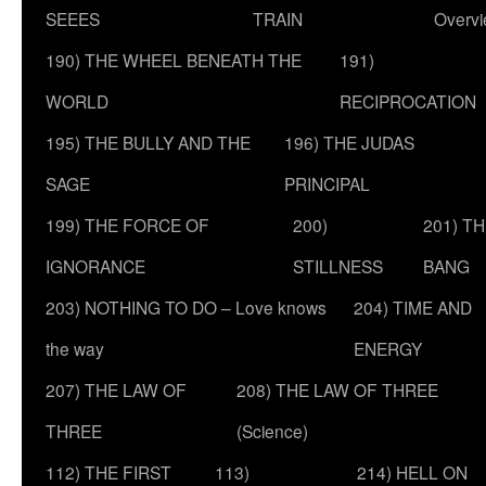
SEEES
TRAIN
Overv
190) THE WHEEL BENEATH THE
191)
WORLD
RECIPROCATION
195) THE BULLY AND THE
196) THE JUDAS
SAGE
PRINCIPAL
199) THE FORCE OF
200)
201) T
IGNORANCE
STILLNESS
BANG
203) NOTHING TO DO – Love knows
204) TIME AND
the way
ENERGY
207) THE LAW OF
208) THE LAW OF THREE
THREE
(Science)
112) THE FIRST
113)
214) HELL ON