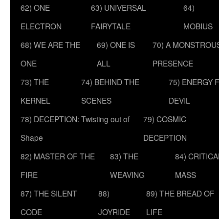
62) ONE
63) UNIVERSAL
64)
ELECTRON
FAIRYTALE
MOBIUS
68) WE ARE THE
69) ONE IS
70) A MONSTROU
ONE
ALL
PRESENCE
73) THE
74) BEHIND THE
75) ENERGY 
KERNEL
SCENES
DEVIL
78) DECEPTION: Twisting out of
79) COSMIC
Shape
DECEPTION
82) MASTER OF THE
83) THE
84) CRITICA
FIRE
WEAVING
MASS
87) THE SILENT
88)
89) THE BREAD OF
CODE
JOYRIDE
LIFE