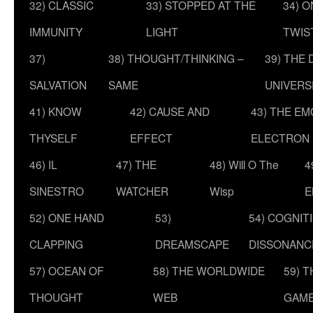
32) CLASSIC
33) STOPPED AT THE
34) O
IMMUNITY
LIGHT
TWIS
37)
38) THOUGHT/THINKING –
39) THE
SALVATION
SAME
UNIVERS
41) KNOW
42) CAUSE AND
43) THE E
THYSELF
EFFECT
ELECTRON
46) IL
47) THE
48) Will O The
4
SINESTRO
WATCHER
Wisp
E
52) ONE HAND
53)
54) COGNIT
CLAPPING
DREAMSCAPE
DISSONANC
57) OCEAN OF
58) THE WORLDWIDE
59) 
THOUGHT
WEB
GAM