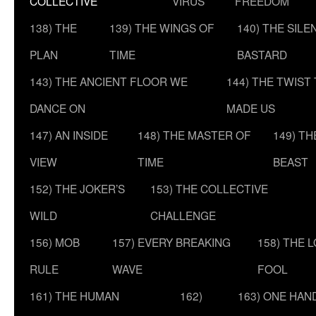
COLLECTIVE
VIRUS
FREEDOM
138) THE
139) THE WINGS OF
140) THE SILE
PLAN
TIME
BASTARD
143) THE ANCIENT FLOOR WE
144) THE TWIST
DANCE ON
MADE US
147) AN INSIDE
148) THE MASTER OF
149) T
VIEW
TIME
BEAST
152) THE JOKER’S
153) THE COLLECTIVE
WILD
CHALLENGE
156) MOB
157) EVERY BREAKING
158) THE 
RULE
WAVE
FOOL
161) THE HUMAN
162)
163) ONE HAN