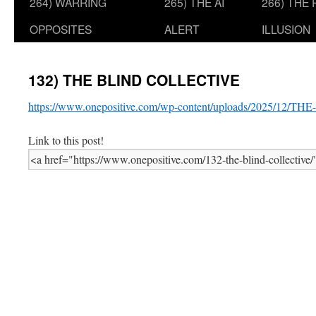
264) WARRING
265) THE AI
266) THE
OPPOSITES
ALERT
ILLUSION
132) THE BLIND COLLECTIVE
https://www.onepositive.com/wp-content/uploads/2025/12
Link to this post!