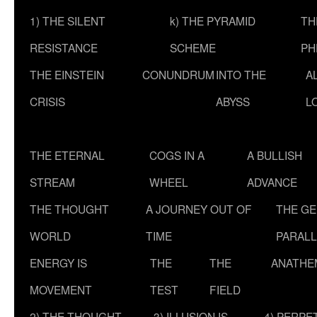
1) THE SILENT
k) THE PYRAMID
TH
RESISTANCE
SCHEME
PH
THE EINSTEIN
CONUNDRUM
INTO THE
A
CRISIS
ABYSS
L
THE ETERNAL
COGS IN A
A BULLISH
STREAM
WHEEL
ADVANCE
THE THOUGHT
A JOURNEY OUT OF
THE G
WORLD
TIME
PARALL
ENERGY IS
THE
THE
ANATHE
MOVEMENT
TEST
FIELD
2) THE THOUGHT
3) ILLUSION IS
4) PERPE