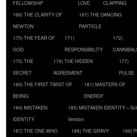
FELLOWSHIP
LOVE
CLAPPING
166) THE CLARITY OF
167) THE DANCING
NEWTON
PARTICLE
170) THE FEAR OF
171)
172)
GOD
RESPONSIBILITY
CANNIBAL
175) THE
176) THE HIDDEN
177)
SECRET
AGREEMENT
PULSE
180) THE FIRST TWIST OF
181) MASTERS OF
BEIING
ENERGY
184) MISTAKEN
185) MISTAKEN IDENTITY – Scie
IDENTITY
Version
187) THE ONE WHO
188) THE GRAVY
189) 