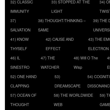
32) CLASSIC
33) STOPPED AT THE
34) O
IMMUNITY
LIGHT
TWIS
37)
38) THOUGHT/THINKING –
39) THE
SALVATION
SAME
UNIVERS
41) KNOW
42) CAUSE AND
43) THE E
THYSELF
EFFECT
ELECTRON
46) IL
47) THE
48) Will O The
4
SINESTRO
WATCHER
Wisp
E
52) ONE HAND
53)
54) COGNIT
CLAPPING
DREAMSCAPE
DISSONANC
57) OCEAN OF
58) THE WORLDWIDE
59) 
THOUGHT
WEB
GAM