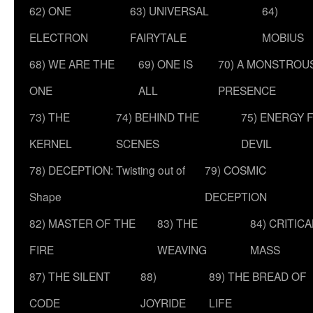
62) ONE
63) UNIVERSAL
64)
ELECTRON
FAIRYTALE
MOBIUS
68) WE ARE THE
69) ONE IS
70) A MONSTROU
ONE
ALL
PRESENCE
73) THE
74) BEHIND THE
75) ENERGY 
KERNEL
SCENES
DEVIL
78) DECEPTION: Twisting out of
79) COSMIC
Shape
DECEPTION
82) MASTER OF THE
83) THE
84) CRITICA
FIRE
WEAVING
MASS
87) THE SILENT
88)
89) THE BREAD OF
CODE
JOYRIDE
LIFE