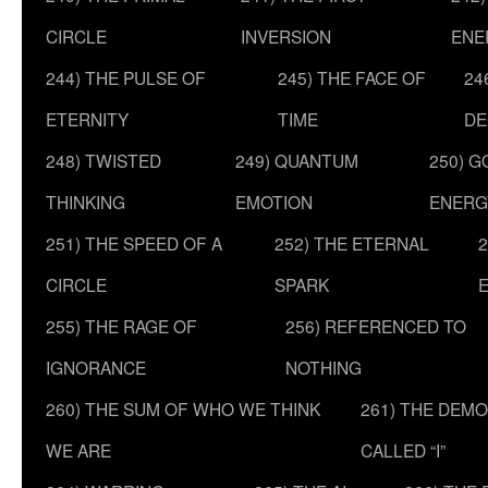
CIRCLE
INVERSION
ENE
244) THE PULSE OF
245) THE FACE OF
24
ETERNITY
TIME
DE
248) TWISTED
249) QUANTUM
250) G
THINKING
EMOTION
ENERG
251) THE SPEED OF A
252) THE ETERNAL
2
CIRCLE
SPARK
255) THE RAGE OF
256) REFERENCED TO
IGNORANCE
NOTHING
260) THE SUM OF WHO WE THINK
261) THE DEM
WE ARE
CALLED “I”