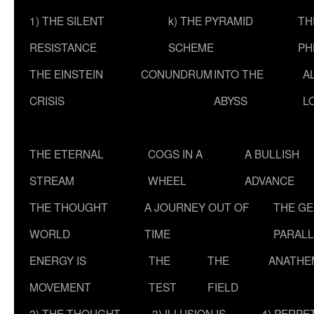
1) THE SILENT
k) THE PYRAMID
TH
RESISTANCE
SCHEME
PH
THE EINSTEIN
CONUNDRUM
INTO THE
A
CRISIS
ABYSS
L
THE ETERNAL
COGS IN A
A BULLISH
STREAM
WHEEL
ADVANCE
THE THOUGHT
A JOURNEY OUT OF
THE G
WORLD
TIME
PARALL
ENERGY IS
THE
THE
ANATHE
MOVEMENT
TEST
FIELD
2) THE THOUGHT
3) ILLUSION IS
4) PERPE