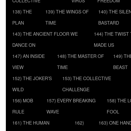
COLLECTIVE
VIRUS
FREEDOM
138) THE
139) THE WINGS OF
140) THE SILE
PLAN
TIME
BASTARD
143) THE ANCIENT FLOOR WE
144) THE TWIST
DANCE ON
MADE US
147) AN INSIDE
148) THE MASTER OF
149) T
VIEW
TIME
BEAST
152) THE JOKER’S
153) THE COLLECTIVE
WILD
CHALLENGE
156) MOB
157) EVERY BREAKING
158) THE 
RULE
WAVE
FOOL
161) THE HUMAN
162)
163) ONE HAN