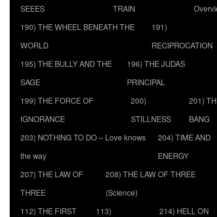
SEEES
TRAIN
Overv
190) THE WHEEL BENEATH THE
191)
WORLD
RECIPROCATION
195) THE BULLY AND THE
196) THE JUDAS
SAGE
PRINCIPAL
199) THE FORCE OF
200)
201) T
IGNORANCE
STILLNESS
BANG
203) NOTHING TO DO – Love knows
204) TIME AND
the way
ENERGY
207) THE LAW OF
208) THE LAW OF THREE
THREE
(Science)
112) THE FIRST
113)
214) HELL ON