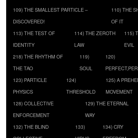
109) THE SMALLEST PARTICLE –
110) THE 
DISCOVERED!
OF IT
113) THE TEST OF
114) THE ZEROTH
115) 
IDENTITY
LAW
EVIL
218) THE RHYTHM OF
119)
120)
THE TAO
SOUL
PERFECT,PER
123) PARTICLE
124)
125) A PREHE
PHYSICS
THRESHOLD
MOVEMENT
128) COLLECTIVE
129) THE ETERNAL
ENFORCEMENT
WAY
132) THE BLIND
133)
134) CRY