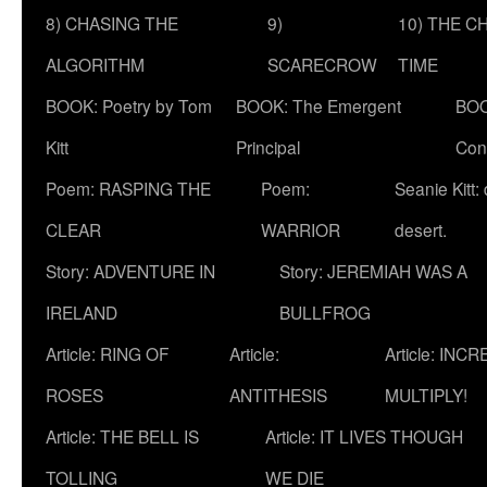
8) CHASING THE
9)
10) THE C
ALGORITHM
SCARECROW
TIME
BOOK: Poetry by Tom
BOOK: The Emergent
BOO
Kitt
Principal
Con
Poem: RASPING THE
Poem:
Seanie Kitt:
CLEAR
WARRIOR
desert.
Story: ADVENTURE IN
Story: JEREMIAH WAS A
IRELAND
BULLFROG
Article: RING OF
Article:
Article: INC
ROSES
ANTITHESIS
MULTIPLY!
Article: THE BELL IS
Article: IT LIVES THOUGH
TOLLING
WE DIE