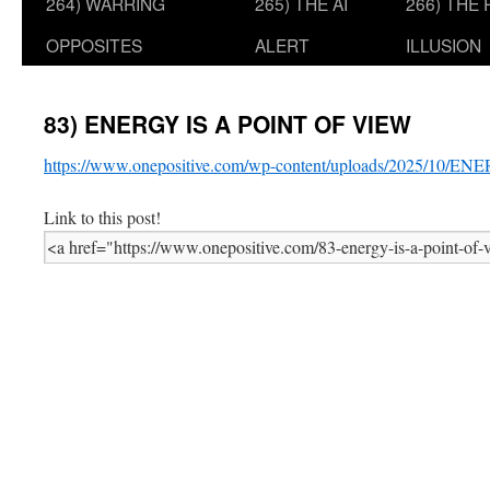
264) WARRING
265) THE AI
266) THE
OPPOSITES
ALERT
ILLUSION
83) ENERGY IS A POINT OF VIEW
https://www.onepositive.com/wp-content/uploads/2025/10/
Link to this post!