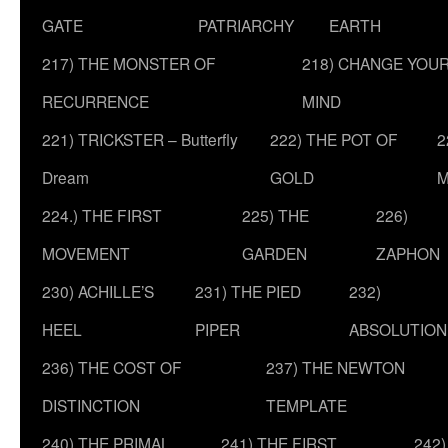
GATE
PATRIARCHY
EARTH
217) THE MONSTER OF
218) CHANGE YOU
RECURRENCE
MIND
221) TRICKSTER – Butterfly
222) THE POT OF
2
Dream
GOLD
M
224.) THE FIRST
225) THE
226)
MOVEMENT
GARDEN
ZAPHON
230) ACHILLE’S
231) THE PIED
232)
HEEL
PIPER
ABSOLUTION
236) THE COST OF
237) THE NEWTON
DISTINCTION
TEMPLATE
240) THE PRIMAL
241) THE FIRST
242