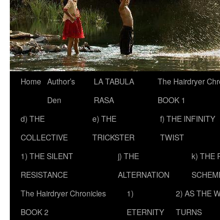
Skip
Home
Author’s
LA TABULA
The Hairdryer Chr
to
Den
RASA
BOOK 1
content
d) THE
e) THE
f) THE INFINITY
COLLECTIVE
TRICKSTER
TWIST
1) THE SILENT
j) THE
k) THE
RESISTANCE
ALTERNATION
SCHEM
The Hairdryer Chronicles
1)
2) AS THE 
BOOK 2
ETERNITY
TURNS