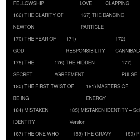
FELLOWSHIP
LOVE
CLAPPING
166) THE CLARITY OF
167) THE DANCING
NEWTON
PARTICLE
170) THE FEAR OF
171)
172)
GOD
RESPONSIBILITY
CANNIBAL
175) THE
176) THE HIDDEN
177)
SECRET
AGREEMENT
PULSE
180) THE FIRST TWIST OF
181) MASTERS OF
BEIING
ENERGY
184) MISTAKEN
185) MISTAKEN IDENTITY – Scie
IDENTITY
Version
187) THE ONE WHO
188) THE GRAVY
189) 