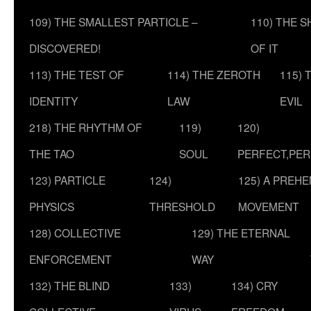
109) THE SMALLEST PARTICLE –
110) THE 
DISCOVERED!
OF IT
113) THE TEST OF
114) THE ZEROTH
115) 
IDENTITY
LAW
EVIL
218) THE RHYTHM OF
119)
120)
THE TAO
SOUL
PERFECT,PER
123) PARTICLE
124)
125) A PREHE
PHYSICS
THRESHOLD
MOVEMENT
128) COLLECTIVE
129) THE ETERNAL
ENFORCEMENT
WAY
132) THE BLIND
133)
134) CRY