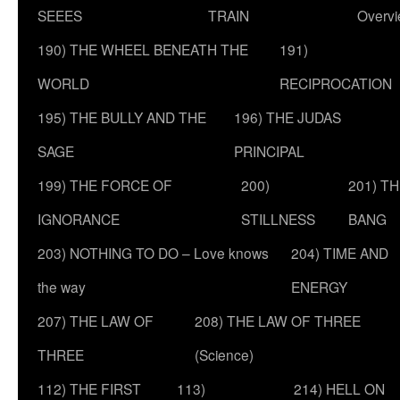
SEEES
TRAIN
Overv
190) THE WHEEL BENEATH THE
191)
WORLD
RECIPROCATION
195) THE BULLY AND THE
196) THE JUDAS
SAGE
PRINCIPAL
199) THE FORCE OF
200)
201) T
IGNORANCE
STILLNESS
BANG
203) NOTHING TO DO – Love knows
204) TIME AND
the way
ENERGY
207) THE LAW OF
208) THE LAW OF THREE
THREE
(Science)
112) THE FIRST
113)
214) HELL ON