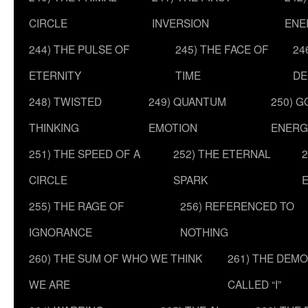
CIRCLE
INVERSION
ENE
244) THE PULSE OF
245) THE FACE OF
24
ETERNITY
TIME
DE
248) TWISTED
249) QUANTUM
250) G
THINKING
EMOTION
ENERG
251) THE SPEED OF A
252) THE ETERNAL
2
CIRCLE
SPARK
255) THE RAGE OF
256) REFERENCED TO
IGNORANCE
NOTHING
260) THE SUM OF WHO WE THINK
261) THE DEM
WE ARE
CALLED “I”