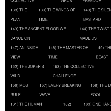
COLLECTIVE
VIRUS
FREEDOM
138) THE
139) THE WINGS OF
140) THE SILE
PLAN
TIME
BASTARD
143) THE ANCIENT FLOOR WE
144) THE TWIST
DANCE ON
MADE US
147) AN INSIDE
148) THE MASTER OF
149) T
VIEW
TIME
BEAST
152) THE JOKER’S
153) THE COLLECTIVE
WILD
CHALLENGE
156) MOB
157) EVERY BREAKING
158) THE 
RULE
WAVE
FOOL
161) THE HUMAN
162)
163) ONE HAN