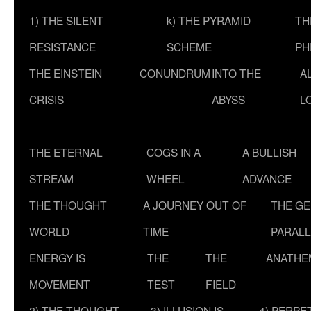
1) THE SILENT
k) THE PYRAMID
TH
RESISTANCE
SCHEME
PH
THE EINSTEIN
CONUNDRUM
INTO THE
A
CRISIS
ABYSS
L
THE ETERNAL
COGS IN A
A BULLISH
STREAM
WHEEL
ADVANCE
THE THOUGHT
A JOURNEY OUT OF
THE G
WORLD
TIME
PARALL
ENERGY IS
THE
THE
ANATHE
MOVEMENT
TEST
FIELD
2) THE THOUGHT
3) ILLUSION IS
4) PERPE