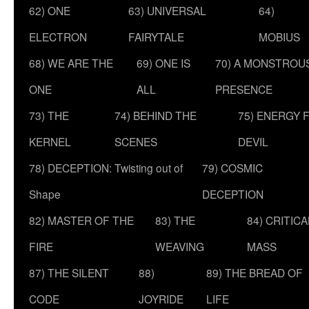
62) ONE
63) UNIVERSAL
64)
ELECTRON
FAIRYTALE
MOBIUS
68) WE ARE THE
69) ONE IS
70) A MONSTROU
ONE
ALL
PRESENCE
73) THE
74) BEHIND THE
75) ENERGY 
KERNEL
SCENES
DEVIL
78) DECEPTION: Twisting out of
79) COSMIC
Shape
DECEPTION
82) MASTER OF THE
83) THE
84) CRITICA
FIRE
WEAVING
MASS
87) THE SILENT
88)
89) THE BREAD OF
CODE
JOYRIDE
LIFE