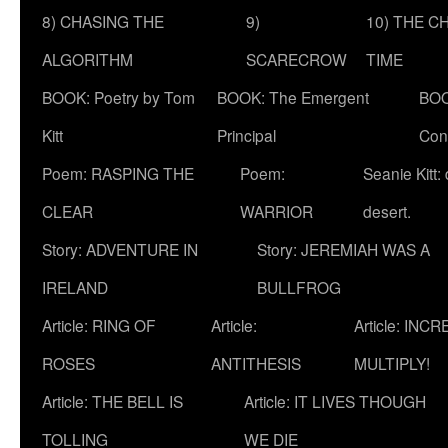
8) CHASING THE
9)
10) THE C
ALGORITHM
SCARECROW
TIME
BOOK: Poetry by Tom
BOOK: The Emergent
BOO
Kitt
Principal
Con
Poem: RASPING THE
Poem:
Seanie Kitt:
CLEAR
WARRIOR
desert.
Story: ADVENTURE IN
Story: JEREMIAH WAS A
IRELAND
BULLFROG
Article: RING OF
Article:
Article: INC
ROSES
ANTITHESIS
MULTIPLY!
Article: THE BELL IS
Article: IT LIVES THOUGH
TOLLING
WE DIE