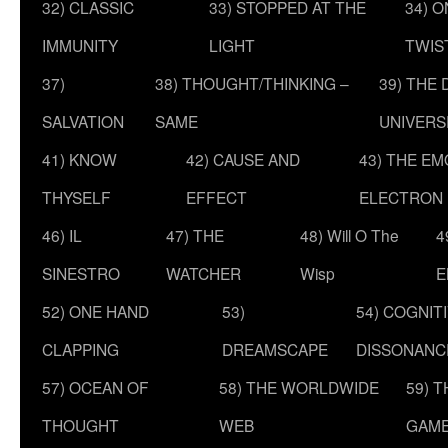
32) CLASSIC
33) STOPPED AT THE
34) O
IMMUNITY
LIGHT
TWIS
37)
38) THOUGHT/THINKING –
39) THE
SALVATION
SAME
UNIVERS
41) KNOW
42) CAUSE AND
43) THE E
THYSELF
EFFECT
ELECTRON
46) IL
47) THE
48) Will O The
4
SINESTRO
WATCHER
Wisp
E
52) ONE HAND
53)
54) COGNIT
CLAPPING
DREAMSCAPE
DISSONANC
57) OCEAN OF
58) THE WORLDWIDE
59) 
THOUGHT
WEB
GAM