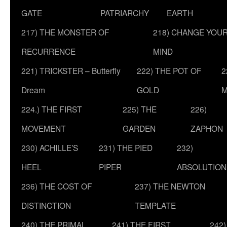
GATE
PATRIARCHY
EARTH
217) THE MONSTER OF
218) CHANGE YOU
RECURRENCE
MIND
221) TRICKSTER – Butterfly
222) THE POT OF
2
Dream
GOLD
M
224.) THE FIRST
225) THE
226)
MOVEMENT
GARDEN
ZAPHON
230) ACHILLE’S
231) THE PIED
232)
HEEL
PIPER
ABSOLUTION
236) THE COST OF
237) THE NEWTON
DISTINCTION
TEMPLATE
240) THE PRIMAL
241) THE FIRST
242