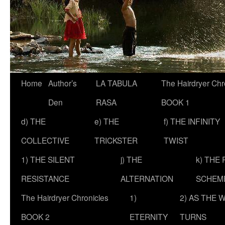
Skip
Home
Author’s
LA TABULA
The Hairdryer Chr
to
Den
RASA
BOOK 1
content
d) THE
e) THE
f) THE INFINITY
COLLECTIVE
TRICKSTER
TWIST
1) THE SILENT
j) THE
k) THE
RESISTANCE
ALTERNATION
SCHEM
The Hairdryer Chronicles
1)
2) AS THE 
BOOK 2
ETERNITY
TURNS