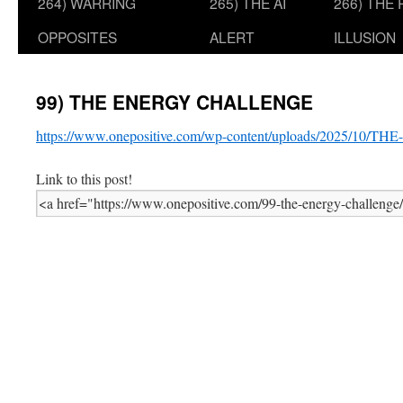
264) WARRING
265) THE AI
266) THE
OPPOSITES
ALERT
ILLUSION
99) THE ENERGY CHALLENGE
https://www.onepositive.com/wp-content/uploads/2025/1
Link to this post!