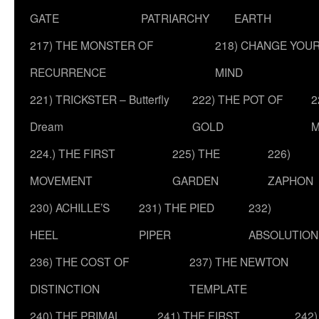
GATE
PATRIARCHY
EARTH
217) THE MONSTER OF
218) CHANGE YOU
RECURRENCE
MIND
221) TRICKSTER – Butterfly
222) THE POT OF
2
Dream
GOLD
M
224.) THE FIRST
225) THE
226)
MOVEMENT
GARDEN
ZAPHON
230) ACHILLE’S
231) THE PIED
232)
HEEL
PIPER
ABSOLUTION
236) THE COST OF
237) THE NEWTON
DISTINCTION
TEMPLATE
240) THE PRIMAL
241) THE FIRST
242