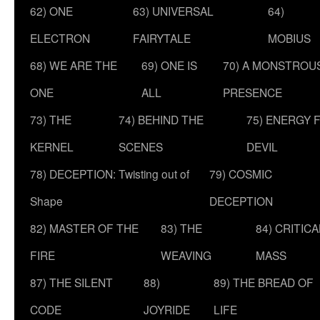
62) ONE
63) UNIVERSAL
64)
ELECTRON
FAIRYTALE
MOBIUS
68) WE ARE THE
69) ONE IS
70) A MONSTROU
ONE
ALL
PRESENCE
73) THE
74) BEHIND THE
75) ENERGY 
KERNEL
SCENES
DEVIL
78) DECEPTION: Twisting out of
79) COSMIC
Shape
DECEPTION
82) MASTER OF THE
83) THE
84) CRITICA
FIRE
WEAVING
MASS
87) THE SILENT
88)
89) THE BREAD OF
CODE
JOYRIDE
LIFE