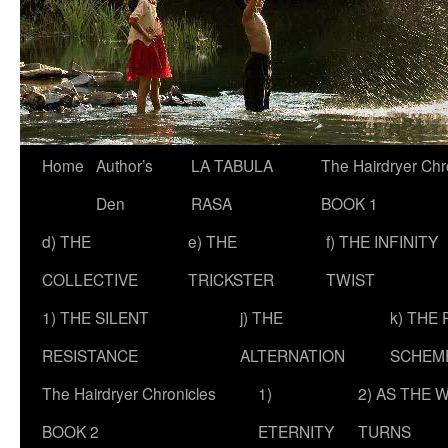
Skip
Home
Author’s
LA TABULA
The Hairdryer Chr
to
Den
RASA
BOOK 1
content
d) THE
e) THE
f) THE INFINITY
COLLECTIVE
TRICKSTER
TWIST
1) THE SILENT
j) THE
k) THE
RESISTANCE
ALTERNATION
SCHEM
The Hairdryer Chronicles
1)
2) AS THE 
BOOK 2
ETERNITY
TURNS