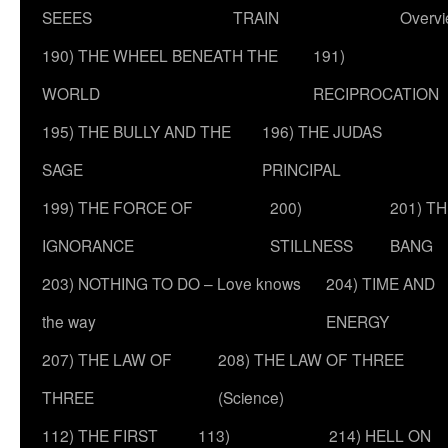
SEEES
TRAIN
Overv
190) THE WHEEL BENEATH THE
191)
WORLD
RECIPROCATION
195) THE BULLY AND THE
196) THE JUDAS
SAGE
PRINCIPAL
199) THE FORCE OF
200)
201) T
IGNORANCE
STILLNESS
BANG
203) NOTHING TO DO – Love knows
204) TIME AND
the way
ENERGY
207) THE LAW OF
208) THE LAW OF THREE
THREE
(Science)
112) THE FIRST
113)
214) HELL ON