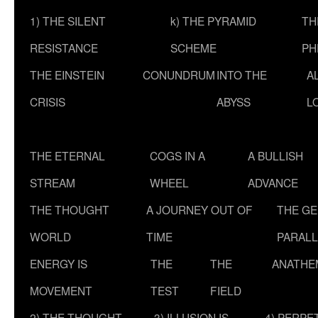
1) THE SILENT
k) THE PYRAMID
TH
RESISTANCE
SCHEME
PH
THE EINSTEIN
CONUNDRUM
INTO THE
A
CRISIS
ABYSS
L
THE ETERNAL
COGS IN A
A BULLISH
STREAM
WHEEL
ADVANCE
THE THOUGHT
A JOURNEY OUT OF
THE G
WORLD
TIME
PARALL
ENERGY IS
THE
THE
ANATHE
MOVEMENT
TEST
FIELD
2) THE THOUGHT
3) ILLUSION IS
4) PERPE