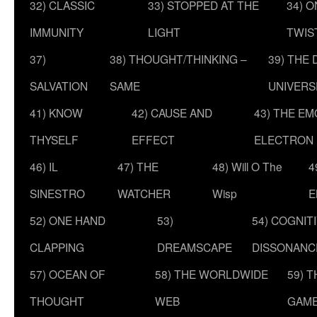
32) CLASSIC
33) STOPPED AT THE
34) O
IMMUNITY
LIGHT
TWIS
37)
38) THOUGHT/THINKING –
39) THE
SALVATION
SAME
UNIVERS
41) KNOW
42) CAUSE AND
43) THE E
THYSELF
EFFECT
ELECTRON
46) IL
47) THE
48) Will O The
4
SINESTRO
WATCHER
Wisp
E
52) ONE HAND
53)
54) COGNIT
CLAPPING
DREAMSCAPE
DISSONANC
57) OCEAN OF
58) THE WORLDWIDE
59) 
THOUGHT
WEB
GAM