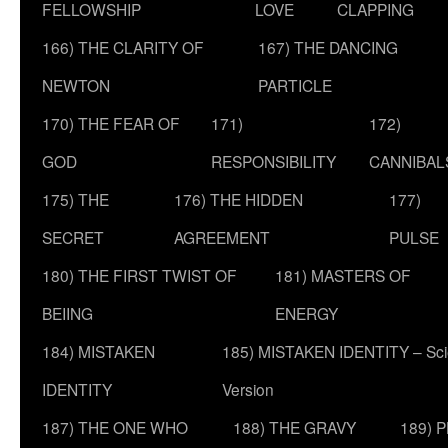
FELLOWSHIP
LOVE
CLAPPING
166) THE CLARITY OF
167) THE DANCING
NEWTON
PARTICLE
170) THE FEAR OF
171)
172)
GOD
RESPONSIBILITY
CANNIBAL
175) THE
176) THE HIDDEN
177)
SECRET
AGREEMENT
PULSE
180) THE FIRST TWIST OF
181) MASTERS OF
BEIING
ENERGY
184) MISTAKEN
185) MISTAKEN IDENTITY – Scie
IDENTITY
Version
187) THE ONE WHO
188) THE GRAVY
189) 