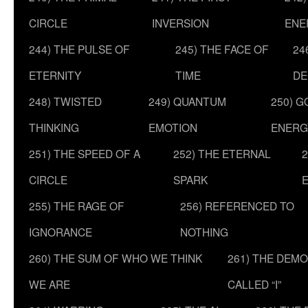
CIRCLE
INVERSION
ENE
244) THE PULSE OF
245) THE FACE OF
24
ETERNITY
TIME
DE
248) TWISTED
249) QUANTUM
250) G
THINKING
EMOTION
ENERG
251) THE SPEED OF A
252) THE ETERNAL
2
CIRCLE
SPARK
255) THE RAGE OF
256) REFERENCED TO
IGNORANCE
NOTHING
260) THE SUM OF WHO WE THINK
261) THE DEM
WE ARE
CALLED “I”