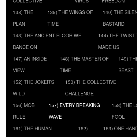
COLLECTIVE
VIRUS
FREEDOM
138) THE
139) THE WINGS OF
140) THE SILE
PLAN
TIME
BASTARD
143) THE ANCIENT FLOOR WE
144) THE TWIST
DANCE ON
MADE US
147) AN INSIDE
148) THE MASTER OF
149) T
VIEW
TIME
BEAST
152) THE JOKER’S
153) THE COLLECTIVE
WILD
CHALLENGE
156) MOB
157) EVERY BREAKING
158) THE 
RULE
WAVE
FOOL
161) THE HUMAN
162)
163) ONE HAN