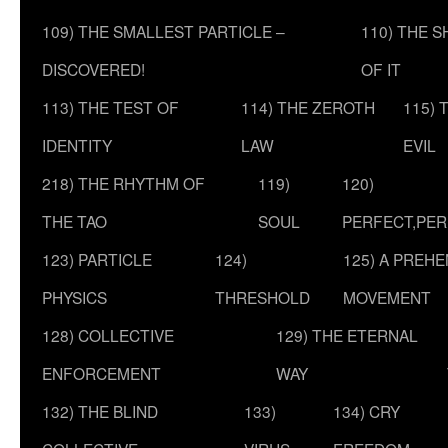
109) THE SMALLEST PARTICLE –
110) THE 
DISCOVERED!
OF IT
113) THE TEST OF
114) THE ZEROTH
115) 
IDENTITY
LAW
EVIL
218) THE RHYTHM OF
119)
120)
THE TAO
SOUL
PERFECT,PER
123) PARTICLE
124)
125) A PREHE
PHYSICS
THRESHOLD
MOVEMENT
128) COLLECTIVE
129) THE ETERNAL
ENFORCEMENT
WAY
132) THE BLIND
133)
134) CRY