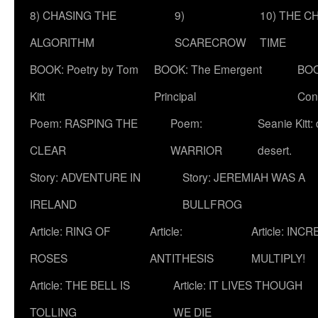
8) CHASING THE
9)
10) THE C
ALGORITHM
SCARECROW
TIME
BOOK: Poetry by Tom
BOOK: The Emergent
BOO
Kitt
Principal
Con
Poem: RASPING THE
Poem:
Seanie Kitt:
CLEAR
WARRIOR
desert.
Story: ADVENTURE IN
Story: JEREMIAH WAS A
IRELAND
BULLFROG
Article: RING OF
Article:
Article: INC
ROSES
ANTITHESIS
MULTIPLY!
Article: THE BELL IS
Article: IT LIVES THOUGH
TOLLING
WE DIE