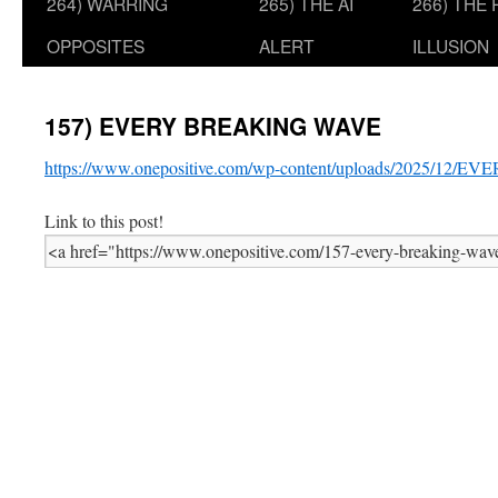
264) WARRING
265) THE AI
266) THE
OPPOSITES
ALERT
ILLUSION
157) EVERY BREAKING WAVE
https://www.onepositive.com/wp-content/uploads/2025/1
Link to this post!