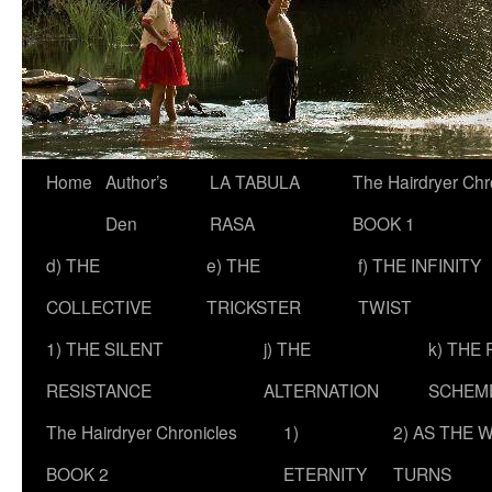
Skip
Home
Author’s
LA TABULA
The Hairdryer Chr
to
Den
RASA
BOOK 1
content
d) THE
e) THE
f) THE INFINITY
COLLECTIVE
TRICKSTER
TWIST
1) THE SILENT
j) THE
k) THE
RESISTANCE
ALTERNATION
SCHEM
The Hairdryer Chronicles
1)
2) AS THE 
BOOK 2
ETERNITY
TURNS