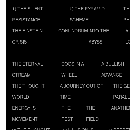
1) THE SILENT
k) THE PYRAMID
TH
RESISTANCE
SCHEME
PH
THE EINSTEIN
CONUNDRUM
INTO THE
A
CRISIS
ABYSS
L
THE ETERNAL
COGS IN A
A BULLISH
STREAM
WHEEL
ADVANCE
THE THOUGHT
A JOURNEY OUT OF
THE G
WORLD
TIME
PARALL
ENERGY IS
THE
THE
ANATHE
MOVEMENT
TEST
FIELD
2) THE THOUGHT
3) ILLUSION IS
4) PERPE