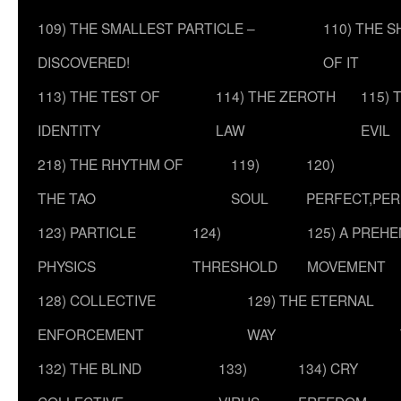
109) THE SMALLEST PARTICLE –
110) THE 
DISCOVERED!
OF IT
113) THE TEST OF
114) THE ZEROTH
115) 
IDENTITY
LAW
EVIL
218) THE RHYTHM OF
119)
120)
THE TAO
SOUL
PERFECT,PER
123) PARTICLE
124)
125) A PREHE
PHYSICS
THRESHOLD
MOVEMENT
128) COLLECTIVE
129) THE ETERNAL
ENFORCEMENT
WAY
132) THE BLIND
133)
134) CRY