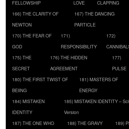
FELLOWSHIP
LOVE
CLAPPING
166) THE CLARITY OF
167) THE DANCING
NEWTON
PARTICLE
170) THE FEAR OF
171)
172)
GOD
RESPONSIBILITY
CANNIBAL
175) THE
176) THE HIDDEN
177)
SECRET
AGREEMENT
PULSE
180) THE FIRST TWIST OF
181) MASTERS OF
BEIING
ENERGY
184) MISTAKEN
185) MISTAKEN IDENTITY – Scie
IDENTITY
Version
187) THE ONE WHO
188) THE GRAVY
189) 