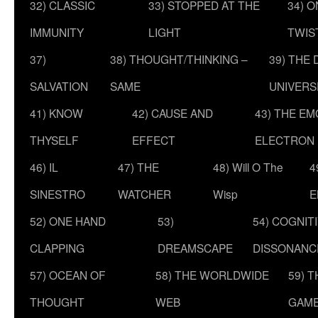
32) CLASSIC
33) STOPPED AT THE
34) O
IMMUNITY
LIGHT
TWIS
37)
38) THOUGHT/THINKING –
39) THE
SALVATION
SAME
UNIVERS
41) KNOW
42) CAUSE AND
43) THE E
THYSELF
EFFECT
ELECTRON
46) IL
47) THE
48) Will O The
4
SINESTRO
WATCHER
Wisp
E
52) ONE HAND
53)
54) COGNIT
CLAPPING
DREAMSCAPE
DISSONANC
57) OCEAN OF
58) THE WORLDWIDE
59) 
THOUGHT
WEB
GAM