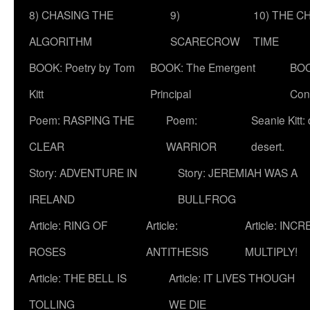
8) CHASING THE
9)
10) THE C
ALGORITHM
SCARECROW
TIME
BOOK: Poetry by Tom
BOOK: The Emergent
BOO
Kitt
Principal
Con
Poem: RASPING THE
Poem:
Seanie Kitt:
CLEAR
WARRIOR
desert.
Story: ADVENTURE IN
Story: JEREMIAH WAS A
IRELAND
BULLFROG
Article: RING OF
Article:
Article: INC
ROSES
ANTITHESIS
MULTIPLY!
Article: THE BELL IS
Article: IT LIVES THOUGH
TOLLING
WE DIE