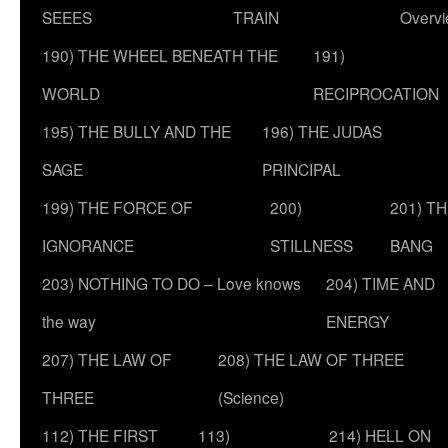
SEEES
TRAIN
Overv
190) THE WHEEL BENEATH THE
191)
WORLD
RECIPROCATION
195) THE BULLY AND THE
196) THE JUDAS
SAGE
PRINCIPAL
199) THE FORCE OF
200)
201) T
IGNORANCE
STILLNESS
BANG
203) NOTHING TO DO – Love knows
204) TIME AND
the way
ENERGY
207) THE LAW OF
208) THE LAW OF THREE
THREE
(Science)
112) THE FIRST
113)
214) HELL ON