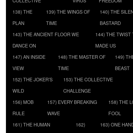
COLLECTIVE
VIRUS
FREEDOM
138) THE
139) THE WINGS OF
140) THE SILE
PLAN
TIME
BASTARD
143) THE ANCIENT FLOOR WE
144) THE TWIST
DANCE ON
MADE US
147) AN INSIDE
148) THE MASTER OF
149) T
VIEW
TIME
BEAST
152) THE JOKER’S
153) THE COLLECTIVE
WILD
CHALLENGE
156) MOB
157) EVERY BREAKING
158) THE 
RULE
WAVE
FOOL
161) THE HUMAN
162)
163) ONE HAN