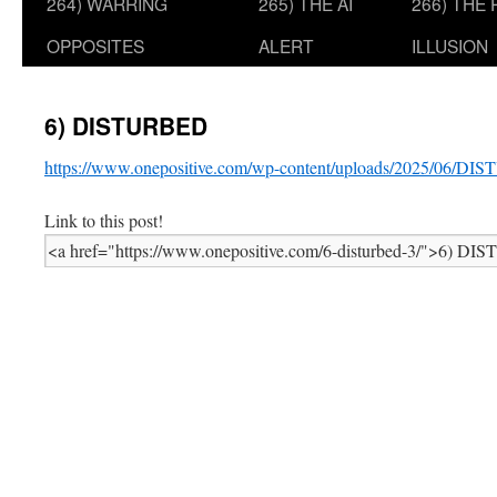
264) WARRING
265) THE AI
266) THE
OPPOSITES
ALERT
ILLUSION
6) DISTURBED
https://www.onepositive.com/wp-content/uploads/2025/06/D
Link to this post!