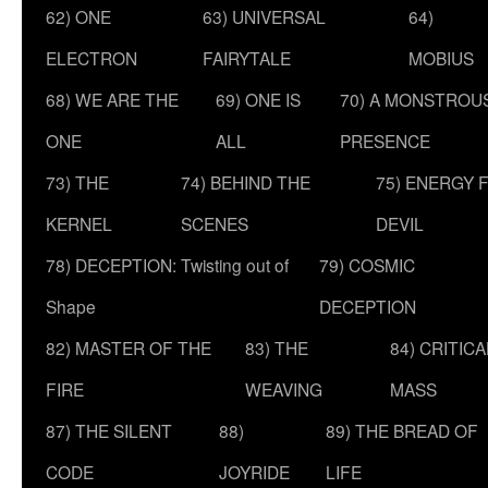
62) ONE
63) UNIVERSAL
64)
ELECTRON
FAIRYTALE
MOBIUS
68) WE ARE THE
69) ONE IS
70) A MONSTROU
ONE
ALL
PRESENCE
73) THE
74) BEHIND THE
75) ENERGY 
KERNEL
SCENES
DEVIL
78) DECEPTION: Twisting out of
79) COSMIC
Shape
DECEPTION
82) MASTER OF THE
83) THE
84) CRITICA
FIRE
WEAVING
MASS
87) THE SILENT
88)
89) THE BREAD OF
CODE
JOYRIDE
LIFE