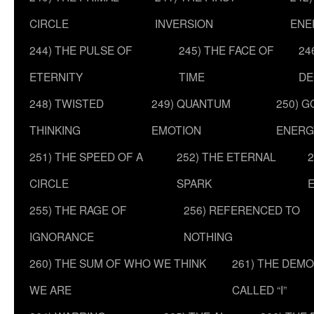
CIRCLE
INVERSION
ENE
244) THE PULSE OF
245) THE FACE OF
24
ETERNITY
TIME
DE
248) TWISTED
249) QUANTUM
250) G
THINKING
EMOTION
ENERG
251) THE SPEED OF A
252) THE ETERNAL
2
CIRCLE
SPARK
255) THE RAGE OF
256) REFERENCED TO
IGNORANCE
NOTHING
260) THE SUM OF WHO WE THINK
261) THE DEM
WE ARE
CALLED “I”