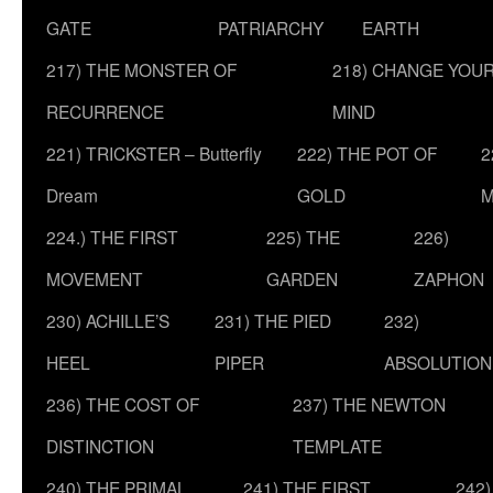
GATE
PATRIARCHY
EARTH
217) THE MONSTER OF
218) CHANGE YOU
RECURRENCE
MIND
221) TRICKSTER – Butterfly
222) THE POT OF
2
Dream
GOLD
M
224.) THE FIRST
225) THE
226)
MOVEMENT
GARDEN
ZAPHON
230) ACHILLE’S
231) THE PIED
232)
HEEL
PIPER
ABSOLUTION
236) THE COST OF
237) THE NEWTON
DISTINCTION
TEMPLATE
240) THE PRIMAL
241) THE FIRST
242