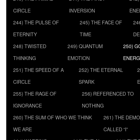
CIRCLE
INVERSION
ENE
244) THE PULSE OF
245) THE FACE OF
24
ETERNITY
TIME
DE
248) TWISTED
249) QUANTUM
250) G
THINKING
EMOTION
ENERG
251) THE SPEED OF A
252) THE ETERNAL
2
CIRCLE
SPARK
255) THE RAGE OF
256) REFERENCED TO
IGNORANCE
NOTHING
260) THE SUM OF WHO WE THINK
261) THE DEM
WE ARE
CALLED “I”