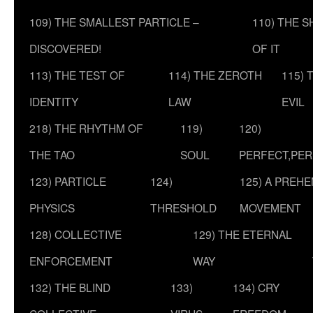
109) THE SMALLEST PARTICLE –
110) THE 
DISCOVERED!
OF IT
113) THE TEST OF
114) THE ZEROTH
115) 
IDENTITY
LAW
EVIL
218) THE RHYTHM OF
119)
120)
THE TAO
SOUL
PERFECT,PER
123) PARTICLE
124)
125) A PREHE
PHYSICS
THRESHOLD
MOVEMENT
128) COLLECTIVE
129) THE ETERNAL
ENFORCEMENT
WAY
132) THE BLIND
133)
134) CRY