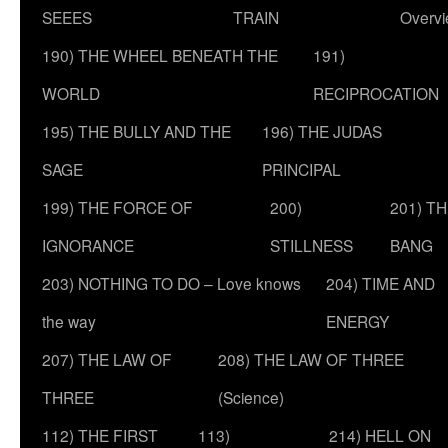
SEEES
TRAIN
Overv
190) THE WHEEL BENEATH THE
191)
WORLD
RECIPROCATION
195) THE BULLY AND THE
196) THE JUDAS
SAGE
PRINCIPAL
199) THE FORCE OF
200)
201) T
IGNORANCE
STILLNESS
BANG
203) NOTHING TO DO – Love knows
204) TIME AND
the way
ENERGY
207) THE LAW OF
208) THE LAW OF THREE
THREE
(Science)
112) THE FIRST
113)
214) HELL ON