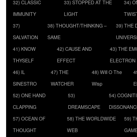
32) CLASSIC
33) STOPPED AT THE
34) O
IMMUNITY
LIGHT
TWIS
37)
38) THOUGHT/THINKING –
39) THE
SALVATION
SAME
UNIVERS
41) KNOW
42) CAUSE AND
43) THE E
THYSELF
EFFECT
ELECTRON
46) IL
47) THE
48) Will O The
4
SINESTRO
WATCHER
Wisp
E
52) ONE HAND
53)
54) COGNIT
CLAPPING
DREAMSCAPE
DISSONANC
57) OCEAN OF
58) THE WORLDWIDE
59) 
THOUGHT
WEB
GAM