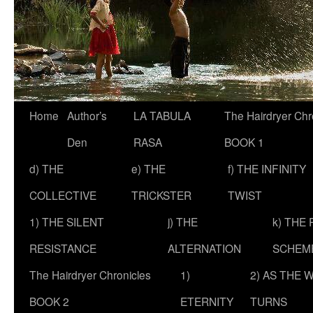
Skip
Home
Author’s
LA TABULA
The Hairdryer Chr
to
Den
RASA
BOOK 1
content
d) THE
e) THE
f) THE INFINITY
COLLECTIVE
TRICKSTER
TWIST
1) THE SILENT
j) THE
k) THE
RESISTANCE
ALTERNATION
SCHEM
The Hairdryer Chronicles
1)
2) AS THE 
BOOK 2
ETERNITY
TURNS