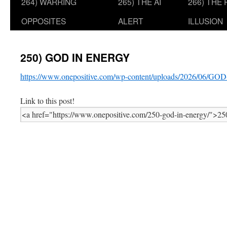
264) WARRING
265) THE AI
266) THE
OPPOSITES
ALERT
ILLUSION
250) GOD IN ENERGY
https://www.onepositive.com/wp-content/uploads/2026/06/
Link to this post!