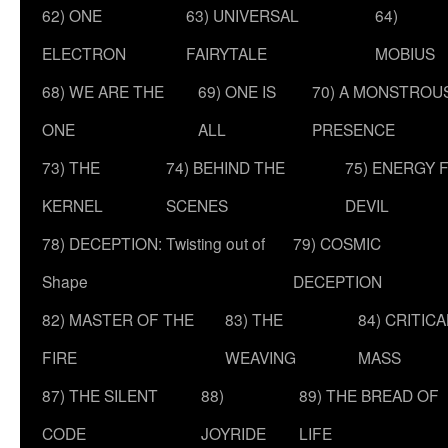
62) ONE
63) UNIVERSAL
64)
ELECTRON
FAIRYTALE
MOBIUS
68) WE ARE THE
69) ONE IS
70) A MONSTROU
ONE
ALL
PRESENCE
73) THE
74) BEHIND THE
75) ENERGY 
KERNEL
SCENES
DEVIL
78) DECEPTION: Twisting out of
79) COSMIC
Shape
DECEPTION
82) MASTER OF THE
83) THE
84) CRITICA
FIRE
WEAVING
MASS
87) THE SILENT
88)
89) THE BREAD OF
CODE
JOYRIDE
LIFE