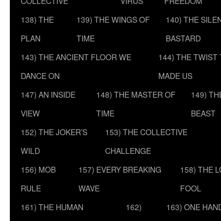
COLLECTIVE
VIRUS
FREEDOM
138) THE
139) THE WINGS OF
140) THE SILE
PLAN
TIME
BASTARD
143) THE ANCIENT FLOOR WE
144) THE TWIST
DANCE ON
MADE US
147) AN INSIDE
148) THE MASTER OF
149) T
VIEW
TIME
BEAST
152) THE JOKER’S
153) THE COLLECTIVE
WILD
CHALLENGE
156) MOB
157) EVERY BREAKING
158) THE 
RULE
WAVE
FOOL
161) THE HUMAN
162)
163) ONE HAN