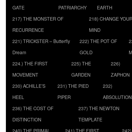
GATE
PATRIARCHY
EARTH
217) THE MONSTER OF
218) CHANGE YOU
RECURRENCE
MIND
221) TRICKSTER – Butterfly
222) THE POT OF
2
Dream
GOLD
M
224.) THE FIRST
225) THE
226)
MOVEMENT
GARDEN
ZAPHON
230) ACHILLE’S
231) THE PIED
232)
HEEL
PIPER
ABSOLUTION
236) THE COST OF
237) THE NEWTON
DISTINCTION
TEMPLATE
240) THE PRIMAL
241) THE FIRST
242