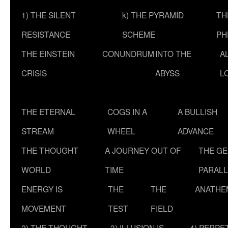
1) THE SILENT
k) THE PYRAMID
TH
RESISTANCE
SCHEME
PH
THE EINSTEIN
CONUNDRUM
INTO THE
A
CRISIS
ABYSS
L
THE ETERNAL
COGS IN A
A BULLISH
STREAM
WHEEL
ADVANCE
THE THOUGHT
A JOURNEY OUT OF
THE G
WORLD
TIME
PARALL
ENERGY IS
THE
THE
ANATHE
MOVEMENT
TEST
FIELD
2) THE THOUGHT
3) ILLUSION IS
4) PERPE