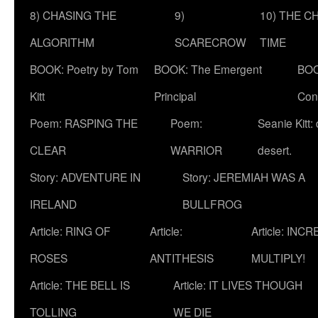
8) CHASING THE
9)
10) THE C
ALGORITHM
SCARECROW
TIME
BOOK: Poetry by Tom
BOOK: The Emergent
BOO
Kitt
Principal
Con
Poem: RASPING THE
Poem:
Seanie Kitt:
CLEAR
WARRIOR
desert.
Story: ADVENTURE IN
Story: JEREMIAH WAS A
IRELAND
BULLFROG
Article: RING OF
Article:
Article: INC
ROSES
ANTITHESIS
MULTIPLY!
Article: THE BELL IS
Article: IT LIVES THOUGH
TOLLING
WE DIE