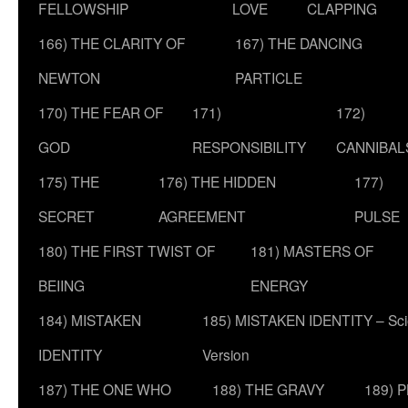
FELLOWSHIP
LOVE
CLAPPING
166) THE CLARITY OF
167) THE DANCING
NEWTON
PARTICLE
170) THE FEAR OF
171)
172)
GOD
RESPONSIBILITY
CANNIBAL
175) THE
176) THE HIDDEN
177)
SECRET
AGREEMENT
PULSE
180) THE FIRST TWIST OF
181) MASTERS OF
BEIING
ENERGY
184) MISTAKEN
185) MISTAKEN IDENTITY – Scie
IDENTITY
Version
187) THE ONE WHO
188) THE GRAVY
189) 