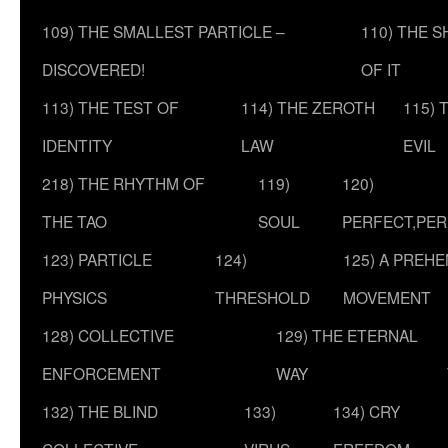
109) THE SMALLEST PARTICLE –
110) THE 
DISCOVERED!
OF IT
113) THE TEST OF
114) THE ZEROTH
115) 
IDENTITY
LAW
EVIL
218) THE RHYTHM OF
119)
120)
THE TAO
SOUL
PERFECT,PER
123) PARTICLE
124)
125) A PREHE
PHYSICS
THRESHOLD
MOVEMENT
128) COLLECTIVE
129) THE ETERNAL
ENFORCEMENT
WAY
132) THE BLIND
133)
134) CRY