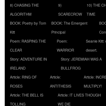
8) CHASING THE
9)
10) THE C
ALGORITHM
SCARECROW
TIME
BOOK: Poetry by Tom
BOOK: The Emergent
BOO
Kitt
Principal
Con
Poem: RASPING THE
Poem:
Seanie Kitt:
CLEAR
WARRIOR
desert.
Story: ADVENTURE IN
Story: JEREMIAH WAS A
IRELAND
BULLFROG
Article: RING OF
Article:
Article: INC
ROSES
ANTITHESIS
MULTIPLY!
Article: THE BELL IS
Article: IT LIVES THOUGH
TOLLING
WE DIE