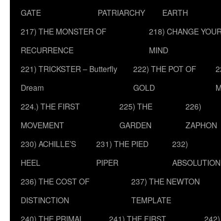
GATE
PATRIARCHY
EARTH
217) THE MONSTER OF
218) CHANGE YOU
RECURRENCE
MIND
221) TRICKSTER – Butterfly
222) THE POT OF
2
Dream
GOLD
M
224.) THE FIRST
225) THE
226)
MOVEMENT
GARDEN
ZAPHON
230) ACHILLE’S
231) THE PIED
232)
HEEL
PIPER
ABSOLUTION
236) THE COST OF
237) THE NEWTON
DISTINCTION
TEMPLATE
240) THE PRIMAL
241) THE FIRST
242