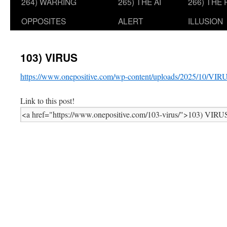
264) WARRING
265) THE AI
266) THE
OPPOSITES
ALERT
ILLUSION
103) VIRUS
https://www.onepositive.com/wp-content/uploads/2025/10/VIR
Link to this post!