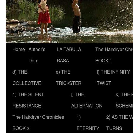
Skip
Home
Author’s
LA TABULA
The Hairdryer Chr
to
Den
RASA
BOOK 1
content
d) THE
e) THE
f) THE INFINITY
COLLECTIVE
TRICKSTER
TWIST
1) THE SILENT
j) THE
k) THE
RESISTANCE
ALTERNATION
SCHEM
The Hairdryer Chronicles
1)
2) AS THE 
BOOK 2
ETERNITY
TURNS