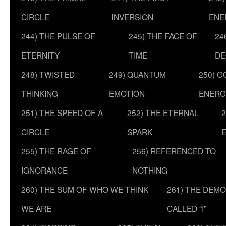
CIRCLE
INVERSION
ENE
244) THE PULSE OF
245) THE FACE OF
24
ETERNITY
TIME
DE
248) TWISTED
249) QUANTUM
250) G
THINKING
EMOTION
ENERG
251) THE SPEED OF A
252) THE ETERNAL
2
CIRCLE
SPARK
255) THE RAGE OF
256) REFERENCED TO
IGNORANCE
NOTHING
260) THE SUM OF WHO WE THINK
261) THE DEM
WE ARE
CALLED “I”