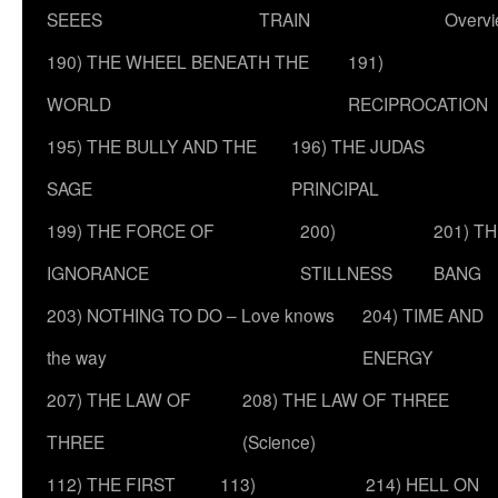
SEEES
TRAIN
Overv
190) THE WHEEL BENEATH THE
191)
WORLD
RECIPROCATION
195) THE BULLY AND THE
196) THE JUDAS
SAGE
PRINCIPAL
199) THE FORCE OF
200)
201) T
IGNORANCE
STILLNESS
BANG
203) NOTHING TO DO – Love knows
204) TIME AND
the way
ENERGY
207) THE LAW OF
208) THE LAW OF THREE
THREE
(Science)
112) THE FIRST
113)
214) HELL ON