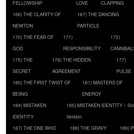
FELLOWSHIP
LOVE
CLAPPING
166) THE CLARITY OF
167) THE DANCING
NEWTON
PARTICLE
170) THE FEAR OF
171)
172)
GOD
RESPONSIBILITY
CANNIBAL
175) THE
176) THE HIDDEN
177)
SECRET
AGREEMENT
PULSE
180) THE FIRST TWIST OF
181) MASTERS OF
BEIING
ENERGY
184) MISTAKEN
185) MISTAKEN IDENTITY – Scie
IDENTITY
Version
187) THE ONE WHO
188) THE GRAVY
189) 