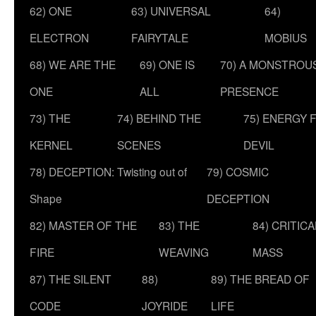
62) ONE
63) UNIVERSAL
64)
ELECTRON
FAIRYTALE
MOBIUS
68) WE ARE THE
69) ONE IS
70) A MONSTROU
ONE
ALL
PRESENCE
73) THE
74) BEHIND THE
75) ENERGY 
KERNEL
SCENES
DEVIL
78) DECEPTION: Twisting out of
79) COSMIC
Shape
DECEPTION
82) MASTER OF THE
83) THE
84) CRITICA
FIRE
WEAVING
MASS
87) THE SILENT
88)
89) THE BREAD OF
CODE
JOYRIDE
LIFE