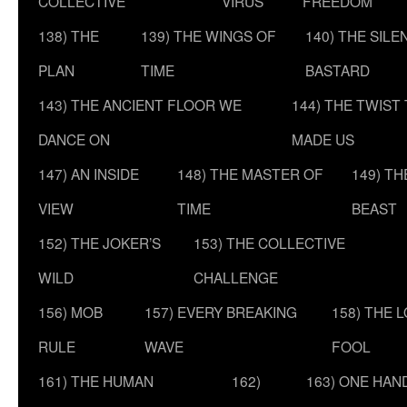
COLLECTIVE
VIRUS
FREEDOM
138) THE
139) THE WINGS OF
140) THE SILE
PLAN
TIME
BASTARD
143) THE ANCIENT FLOOR WE
144) THE TWIST
DANCE ON
MADE US
147) AN INSIDE
148) THE MASTER OF
149) T
VIEW
TIME
BEAST
152) THE JOKER’S
153) THE COLLECTIVE
WILD
CHALLENGE
156) MOB
157) EVERY BREAKING
158) THE 
RULE
WAVE
FOOL
161) THE HUMAN
162)
163) ONE HAN