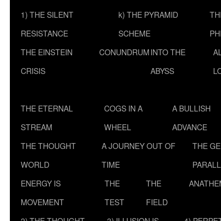
1) THE SILENT
k) THE PYRAMID
TH
RESISTANCE
SCHEME
PH
THE EINSTEIN
CONUNDRUM
INTO THE
A
CRISIS
ABYSS
L
THE ETERNAL
COGS IN A
A BULLISH
STREAM
WHEEL
ADVANCE
THE THOUGHT
A JOURNEY OUT OF
THE G
WORLD
TIME
PARALL
ENERGY IS
THE
THE
ANATHE
MOVEMENT
TEST
FIELD
2) THE THOUGHT
3) ILLUSION IS
4) PERPE