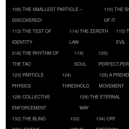
109) THE SMALLEST PARTICLE –
110) THE 
DISCOVERED!
OF IT
113) THE TEST OF
114) THE ZEROTH
115) 
IDENTITY
LAW
EVIL
218) THE RHYTHM OF
119)
120)
THE TAO
SOUL
PERFECT,PER
123) PARTICLE
124)
125) A PREHE
PHYSICS
THRESHOLD
MOVEMENT
128) COLLECTIVE
129) THE ETERNAL
ENFORCEMENT
WAY
132) THE BLIND
133)
134) CRY