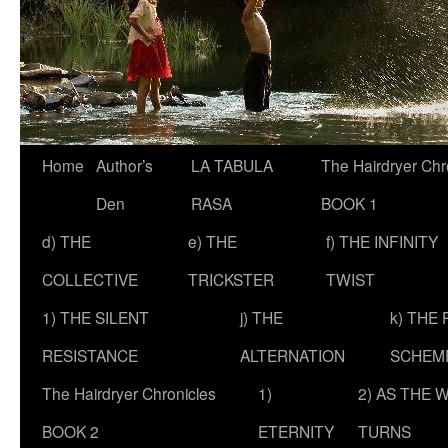
Skip
Home
Author’s
LA TABULA
The Hairdryer Chr
to
Den
RASA
BOOK 1
content
d) THE
e) THE
f) THE INFINITY
COLLECTIVE
TRICKSTER
TWIST
1) THE SILENT
j) THE
k) THE
RESISTANCE
ALTERNATION
SCHEM
The Hairdryer Chronicles
1)
2) AS THE 
BOOK 2
ETERNITY
TURNS