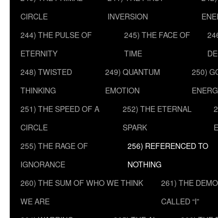
CIRCLE
INVERSION
ENE
244) THE PULSE OF
245) THE FACE OF
24
ETERNITY
TIME
DE
248) TWISTED
249) QUANTUM
250) G
THINKING
EMOTION
ENERG
251) THE SPEED OF A
252) THE ETERNAL
2
CIRCLE
SPARK
255) THE RAGE OF
256) REFERENCED TO
IGNORANCE
NOTHING
260) THE SUM OF WHO WE THINK
261) THE DEM
WE ARE
CALLED “I”