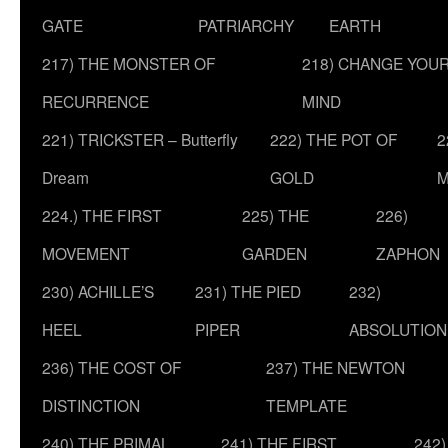
GATE
PATRIARCHY
EARTH
217) THE MONSTER OF
218) CHANGE YOU
RECURRENCE
MIND
221) TRICKSTER – Butterfly
222) THE POT OF
2
Dream
GOLD
M
224.) THE FIRST
225) THE
226)
MOVEMENT
GARDEN
ZAPHON
230) ACHILLE’S
231) THE PIED
232)
HEEL
PIPER
ABSOLUTION
236) THE COST OF
237) THE NEWTON
DISTINCTION
TEMPLATE
240) THE PRIMAL
241) THE FIRST
242