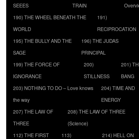
SEEES
TRAIN
Overv
190) THE WHEEL BENEATH THE
191)
WORLD
RECIPROCATION
195) THE BULLY AND THE
196) THE JUDAS
SAGE
PRINCIPAL
199) THE FORCE OF
200)
201) T
IGNORANCE
STILLNESS
BANG
203) NOTHING TO DO – Love knows
204) TIME AND
the way
ENERGY
207) THE LAW OF
208) THE LAW OF THREE
THREE
(Science)
112) THE FIRST
113)
214) HELL ON