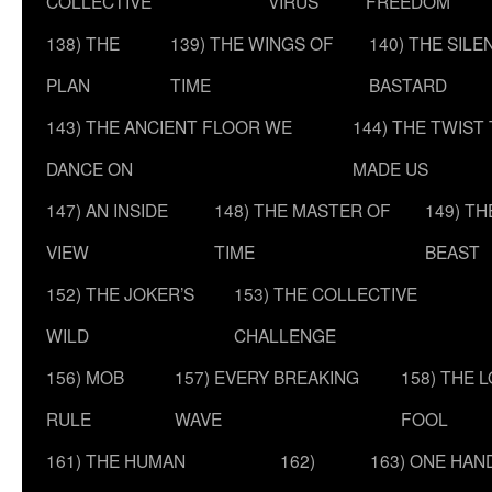
COLLECTIVE
VIRUS
FREEDOM
138) THE
139) THE WINGS OF
140) THE SILE
PLAN
TIME
BASTARD
143) THE ANCIENT FLOOR WE
144) THE TWIST
DANCE ON
MADE US
147) AN INSIDE
148) THE MASTER OF
149) T
VIEW
TIME
BEAST
152) THE JOKER’S
153) THE COLLECTIVE
WILD
CHALLENGE
156) MOB
157) EVERY BREAKING
158) THE 
RULE
WAVE
FOOL
161) THE HUMAN
162)
163) ONE HAN