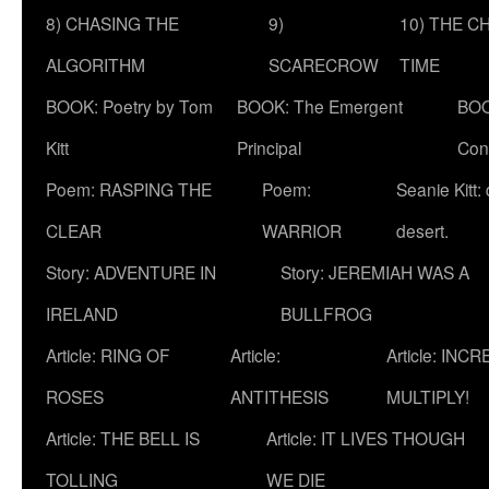
8) CHASING THE
9)
10) THE C
ALGORITHM
SCARECROW
TIME
BOOK: Poetry by Tom
BOOK: The Emergent
BOO
Kitt
Principal
Con
Poem: RASPING THE
Poem:
Seanie Kitt:
CLEAR
WARRIOR
desert.
Story: ADVENTURE IN
Story: JEREMIAH WAS A
IRELAND
BULLFROG
Article: RING OF
Article:
Article: INC
ROSES
ANTITHESIS
MULTIPLY!
Article: THE BELL IS
Article: IT LIVES THOUGH
TOLLING
WE DIE