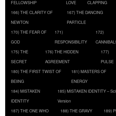
FELLOWSHIP
LOVE
CLAPPING
166) THE CLARITY OF
167) THE DANCING
NEWTON
PARTICLE
170) THE FEAR OF
171)
172)
GOD
RESPONSIBILITY
CANNIBAL
175) THE
176) THE HIDDEN
177)
SECRET
AGREEMENT
PULSE
180) THE FIRST TWIST OF
181) MASTERS OF
BEIING
ENERGY
184) MISTAKEN
185) MISTAKEN IDENTITY – Scie
IDENTITY
Version
187) THE ONE WHO
188) THE GRAVY
189) 