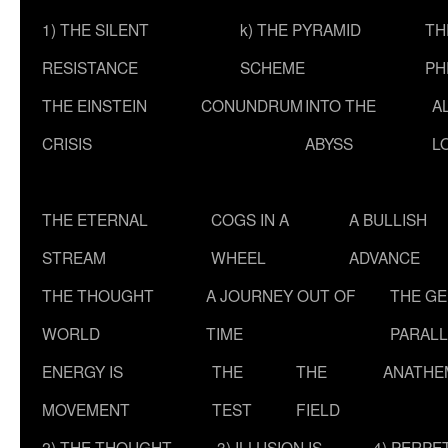
1) THE SILENT
k) THE PYRAMID
TH
RESISTANCE
SCHEME
PH
THE EINSTEIN
CONUNDRUM
INTO THE
A
CRISIS
ABYSS
L
THE ETERNAL
COGS IN A
A BULLISH
STREAM
WHEEL
ADVANCE
THE THOUGHT
A JOURNEY OUT OF
THE G
WORLD
TIME
PARALL
ENERGY IS
THE
THE
ANATHE
MOVEMENT
TEST
FIELD
2) THE THOUGHT
3) ILLUSION IS
4) PERPE