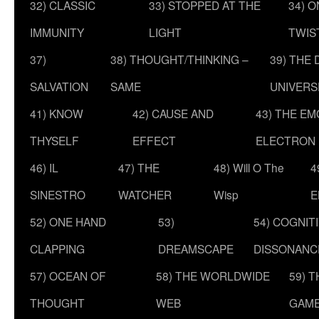
32) CLASSIC
33) STOPPED AT THE
34) O
IMMUNITY
LIGHT
TWIS
37)
38) THOUGHT/THINKING –
39) THE
SALVATION
SAME
UNIVERS
41) KNOW
42) CAUSE AND
43) THE E
THYSELF
EFFECT
ELECTRON
46) IL
47) THE
48) Will O The
4
SINESTRO
WATCHER
Wisp
E
52) ONE HAND
53)
54) COGNIT
CLAPPING
DREAMSCAPE
DISSONANC
57) OCEAN OF
58) THE WORLDWIDE
59) 
THOUGHT
WEB
GAM