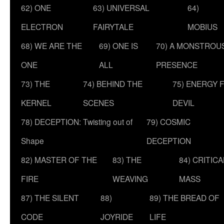
62) ONE
63) UNIVERSAL
64)
ELECTRON
FAIRYTALE
MOBIUS
68) WE ARE THE
69) ONE IS
70) A MONSTROU
ONE
ALL
PRESENCE
73) THE
74) BEHIND THE
75) ENERGY 
KERNEL
SCENES
DEVIL
78) DECEPTION: Twisting out of
79) COSMIC
Shape
DECEPTION
82) MASTER OF THE
83) THE
84) CRITICA
FIRE
WEAVING
MASS
87) THE SILENT
88)
89) THE BREAD OF
CODE
JOYRIDE
LIFE