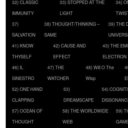
32) CLASSIC
33) STOPPED AT THE
34) O
IMMUNITY
LIGHT
TWIS
37)
38) THOUGHT/THINKING –
39) THE
SALVATION
SAME
UNIVERS
41) KNOW
42) CAUSE AND
43) THE E
THYSELF
EFFECT
ELECTRON
46) IL
47) THE
48) Will O The
4
SINESTRO
WATCHER
Wisp
E
52) ONE HAND
53)
54) COGNIT
CLAPPING
DREAMSCAPE
DISSONANC
57) OCEAN OF
58) THE WORLDWIDE
59) 
THOUGHT
WEB
GAM