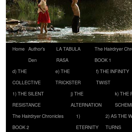
Skip
Home
Author’s
LA TABULA
The Hairdryer Chr
to
Den
RASA
BOOK 1
content
d) THE
e) THE
f) THE INFINITY
COLLECTIVE
TRICKSTER
TWIST
1) THE SILENT
j) THE
k) THE
RESISTANCE
ALTERNATION
SCHEM
The Hairdryer Chronicles
1)
2) AS THE 
BOOK 2
ETERNITY
TURNS