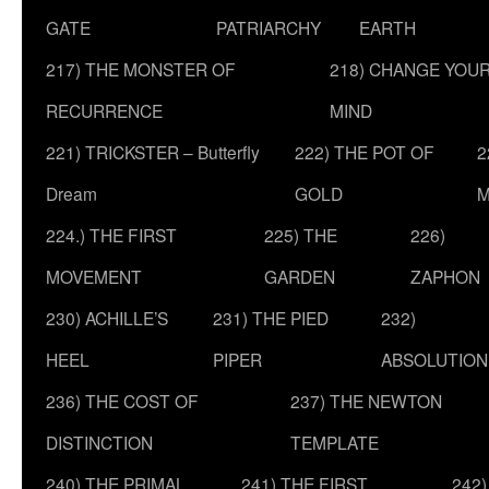
GATE
PATRIARCHY
EARTH
217) THE MONSTER OF
218) CHANGE YOU
RECURRENCE
MIND
221) TRICKSTER – Butterfly
222) THE POT OF
2
Dream
GOLD
M
224.) THE FIRST
225) THE
226)
MOVEMENT
GARDEN
ZAPHON
230) ACHILLE’S
231) THE PIED
232)
HEEL
PIPER
ABSOLUTION
236) THE COST OF
237) THE NEWTON
DISTINCTION
TEMPLATE
240) THE PRIMAL
241) THE FIRST
242