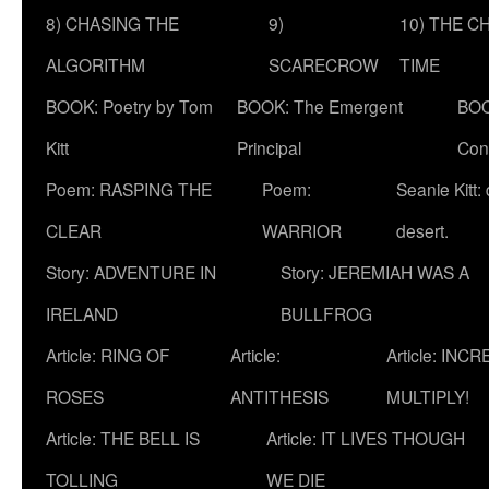
8) CHASING THE
9)
10) THE C
ALGORITHM
SCARECROW
TIME
BOOK: Poetry by Tom
BOOK: The Emergent
BOO
Kitt
Principal
Con
Poem: RASPING THE
Poem:
Seanie Kitt:
CLEAR
WARRIOR
desert.
Story: ADVENTURE IN
Story: JEREMIAH WAS A
IRELAND
BULLFROG
Article: RING OF
Article:
Article: INC
ROSES
ANTITHESIS
MULTIPLY!
Article: THE BELL IS
Article: IT LIVES THOUGH
TOLLING
WE DIE