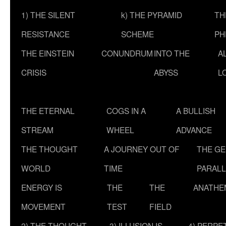
1) THE SILENT
k) THE PYRAMID
TH
RESISTANCE
SCHEME
PH
THE EINSTEIN
CONUNDRUM
INTO THE
A
CRISIS
ABYSS
L
THE ETERNAL
COGS IN A
A BULLISH
STREAM
WHEEL
ADVANCE
THE THOUGHT
A JOURNEY OUT OF
THE G
WORLD
TIME
PARALL
ENERGY IS
THE
THE
ANATHE
MOVEMENT
TEST
FIELD
2) THE THOUGHT
3) ILLUSION IS
4) PERPE