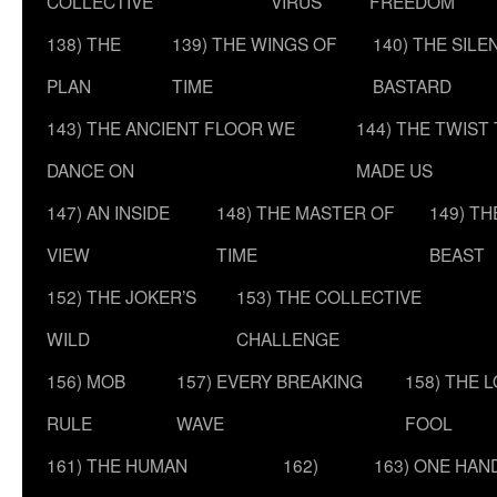
COLLECTIVE
VIRUS
FREEDOM
138) THE
139) THE WINGS OF
140) THE SILE
PLAN
TIME
BASTARD
143) THE ANCIENT FLOOR WE
144) THE TWIST
DANCE ON
MADE US
147) AN INSIDE
148) THE MASTER OF
149) T
VIEW
TIME
BEAST
152) THE JOKER’S
153) THE COLLECTIVE
WILD
CHALLENGE
156) MOB
157) EVERY BREAKING
158) THE 
RULE
WAVE
FOOL
161) THE HUMAN
162)
163) ONE HAN