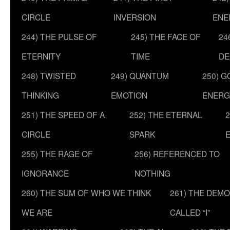
CIRCLE
INVERSION
ENE
244) THE PULSE OF
245) THE FACE OF
24
ETERNITY
TIME
DE
248) TWISTED
249) QUANTUM
250) G
THINKING
EMOTION
ENERG
251) THE SPEED OF A
252) THE ETERNAL
2
CIRCLE
SPARK
255) THE RAGE OF
256) REFERENCED TO
IGNORANCE
NOTHING
260) THE SUM OF WHO WE THINK
261) THE DEM
WE ARE
CALLED “I”