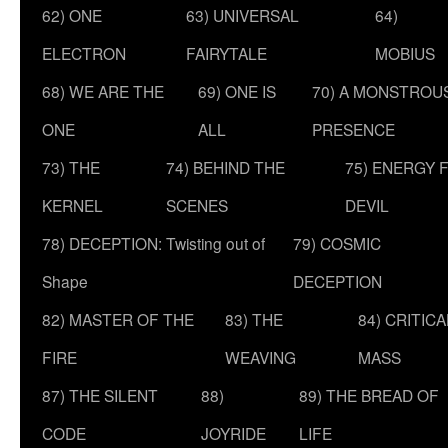
62) ONE
63) UNIVERSAL
64)
ELECTRON
FAIRYTALE
MOBIUS
68) WE ARE THE
69) ONE IS
70) A MONSTROU
ONE
ALL
PRESENCE
73) THE
74) BEHIND THE
75) ENERGY 
KERNEL
SCENES
DEVIL
78) DECEPTION: Twisting out of
79) COSMIC
Shape
DECEPTION
82) MASTER OF THE
83) THE
84) CRITICA
FIRE
WEAVING
MASS
87) THE SILENT
88)
89) THE BREAD OF
CODE
JOYRIDE
LIFE