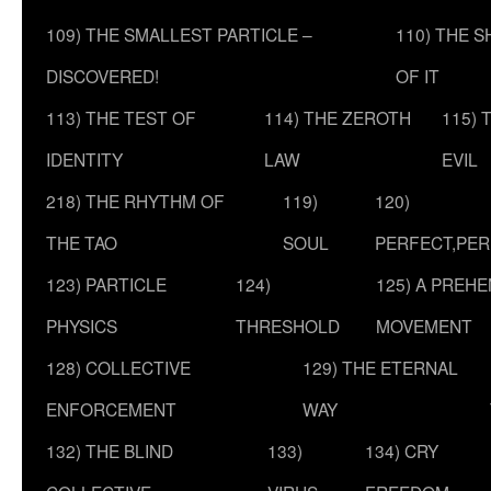
109) THE SMALLEST PARTICLE –
110) THE 
DISCOVERED!
OF IT
113) THE TEST OF
114) THE ZEROTH
115) 
IDENTITY
LAW
EVIL
218) THE RHYTHM OF
119)
120)
THE TAO
SOUL
PERFECT,PER
123) PARTICLE
124)
125) A PREHE
PHYSICS
THRESHOLD
MOVEMENT
128) COLLECTIVE
129) THE ETERNAL
ENFORCEMENT
WAY
132) THE BLIND
133)
134) CRY