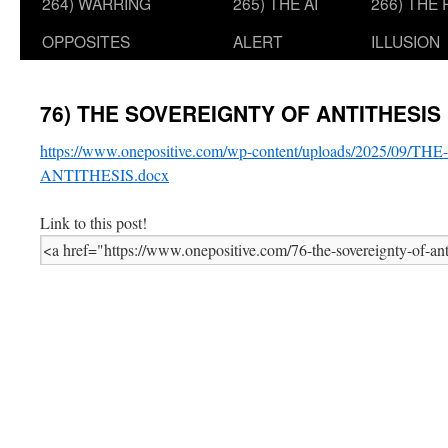
264) WARRING
265) THE AI
266) THE
OPPOSITES
ALERT
ILLUSION
76) THE SOVEREIGNTY OF ANTITHESIS
https://www.onepositive.com/wp-content/uploads/2025/09
ANTITHESIS.docx
Link to this post!