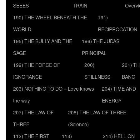
SEEES
TRAIN
Overv
190) THE WHEEL BENEATH THE
191)
WORLD
RECIPROCATION
195) THE BULLY AND THE
196) THE JUDAS
SAGE
PRINCIPAL
199) THE FORCE OF
200)
201) T
IGNORANCE
STILLNESS
BANG
203) NOTHING TO DO – Love knows
204) TIME AND
the way
ENERGY
207) THE LAW OF
208) THE LAW OF THREE
THREE
(Science)
112) THE FIRST
113)
214) HELL ON