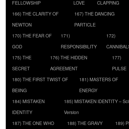
FELLOWSHIP
LOVE
CLAPPING
166) THE CLARITY OF
167) THE DANCING
NEWTON
PARTICLE
170) THE FEAR OF
171)
172)
GOD
RESPONSIBILITY
CANNIBAL
175) THE
176) THE HIDDEN
177)
SECRET
AGREEMENT
PULSE
180) THE FIRST TWIST OF
181) MASTERS OF
BEIING
ENERGY
184) MISTAKEN
185) MISTAKEN IDENTITY – Scie
IDENTITY
Version
187) THE ONE WHO
188) THE GRAVY
189) 