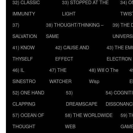
32) CLASSIC
33) STOPPED AT THE
34) O
IMMUNITY
LIGHT
TWIS
37)
38) THOUGHT/THINKING –
39) THE
SALVATION
SAME
UNIVERS
41) KNOW
42) CAUSE AND
43) THE E
THYSELF
EFFECT
ELECTRON
46) IL
47) THE
48) Will O The
4
SINESTRO
WATCHER
Wisp
E
52) ONE HAND
53)
54) COGNIT
CLAPPING
DREAMSCAPE
DISSONANC
57) OCEAN OF
58) THE WORLDWIDE
59) 
THOUGHT
WEB
GAM