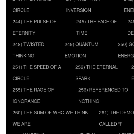
CIRCLE
INVERSION
ENE
244) THE PULSE OF
245) THE FACE OF
24
ETERNITY
TIME
DE
248) TWISTED
249) QUANTUM
250) G
THINKING
EMOTION
ENERG
251) THE SPEED OF A
252) THE ETERNAL
2
CIRCLE
SPARK
255) THE RAGE OF
256) REFERENCED TO
IGNORANCE
NOTHING
260) THE SUM OF WHO WE THINK
261) THE DEM
WE ARE
CALLED “I”