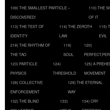
109) THE SMALLEST PARTICLE –
110) THE 
DISCOVERED!
OF IT
113) THE TEST OF
114) THE ZEROTH
115) 
IDENTITY
LAW
EVIL
218) THE RHYTHM OF
119)
120)
THE TAO
SOUL
PERFECT,PER
123) PARTICLE
124)
125) A PREHE
PHYSICS
THRESHOLD
MOVEMENT
128) COLLECTIVE
129) THE ETERNAL
ENFORCEMENT
WAY
132) THE BLIND
133)
134) CRY