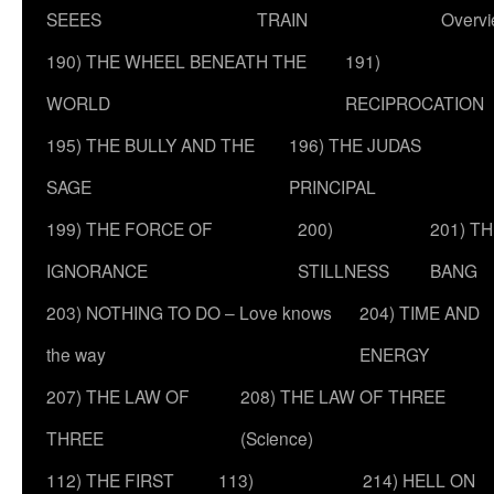
SEEES
TRAIN
Overv
190) THE WHEEL BENEATH THE
191)
WORLD
RECIPROCATION
195) THE BULLY AND THE
196) THE JUDAS
SAGE
PRINCIPAL
199) THE FORCE OF
200)
201) T
IGNORANCE
STILLNESS
BANG
203) NOTHING TO DO – Love knows
204) TIME AND
the way
ENERGY
207) THE LAW OF
208) THE LAW OF THREE
THREE
(Science)
112) THE FIRST
113)
214) HELL ON