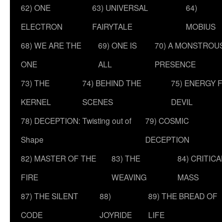
62) ONE
63) UNIVERSAL
64)
ELECTRON
FAIRYTALE
MOBIUS
68) WE ARE THE
69) ONE IS
70) A MONSTROU
ONE
ALL
PRESENCE
73) THE
74) BEHIND THE
75) ENERGY 
KERNEL
SCENES
DEVIL
78) DECEPTION: Twisting out of
79) COSMIC
Shape
DECEPTION
82) MASTER OF THE
83) THE
84) CRITICA
FIRE
WEAVING
MASS
87) THE SILENT
88)
89) THE BREAD OF
CODE
JOYRIDE
LIFE