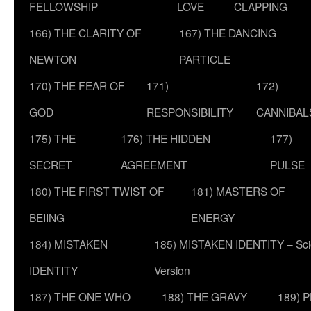
FELLOWSHIP
LOVE
CLAPPING
166) THE CLARITY OF
167) THE DANCING
NEWTON
PARTICLE
170) THE FEAR OF
171)
172)
GOD
RESPONSIBILITY
CANNIBAL
175) THE
176) THE HIDDEN
177)
SECRET
AGREEMENT
PULSE
180) THE FIRST TWIST OF
181) MASTERS OF
BEIING
ENERGY
184) MISTAKEN
185) MISTAKEN IDENTITY – Scie
IDENTITY
Version
187) THE ONE WHO
188) THE GRAVY
189) 