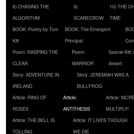
8) CHASING THE
9)
10) THE C
ALGORITHM
SCARECROW
TIME
BOOK: Poetry by Tom
BOOK: The Emergent
BOO
Kitt
Principal
Con
Poem: RASPING THE
Poem:
Seanie Kitt:
CLEAR
WARRIOR
desert.
Story: ADVENTURE IN
Story: JEREMIAH WAS A
IRELAND
BULLFROG
Article: RING OF
Article:
Article: INC
ROSES
ANTITHESIS
MULTIPLY!
Article: THE BELL IS
Article: IT LIVES THOUGH
TOLLING
WE DIE