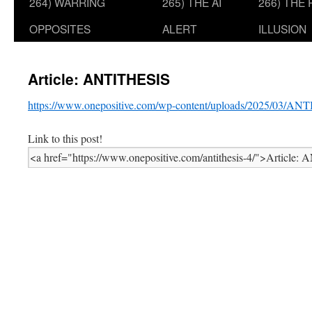
264) WARRING
265) THE AI
266) THE
OPPOSITES
ALERT
ILLUSION
Article: ANTITHESIS
https://www.onepositive.com/wp-content/uploads/2025/03/AN
Link to this post!