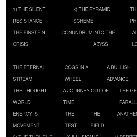
1) THE SILENT
k) THE PYRAMID
TH
RESISTANCE
SCHEME
PH
THE EINSTEIN
CONUNDRUM
INTO THE
A
CRISIS
ABYSS
L
THE ETERNAL
COGS IN A
A BULLISH
STREAM
WHEEL
ADVANCE
THE THOUGHT
A JOURNEY OUT OF
THE G
WORLD
TIME
PARALL
ENERGY IS
THE
THE
ANATHE
MOVEMENT
TEST
FIELD
2) THE THOUGHT
3) ILLUSION IS
4) PERPE