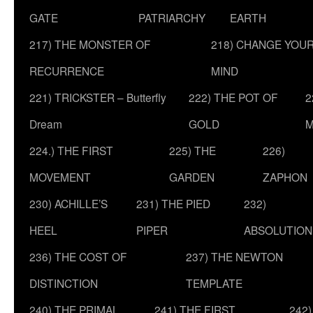
GATE
PATRIARCHY
EARTH
217) THE MONSTER OF
218) CHANGE YOU
RECURRENCE
MIND
221) TRICKSTER – Butterfly
222) THE POT OF
2
Dream
GOLD
M
224.) THE FIRST
225) THE
226)
MOVEMENT
GARDEN
ZAPHON
230) ACHILLE’S
231) THE PIED
232)
HEEL
PIPER
ABSOLUTION
236) THE COST OF
237) THE NEWTON
DISTINCTION
TEMPLATE
240) THE PRIMAL
241) THE FIRST
242