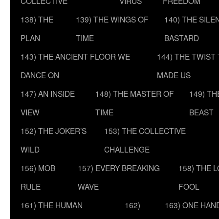
COLLECTIVE
VIRUS
FREEDOM
138) THE
139) THE WINGS OF
140) THE SILE
PLAN
TIME
BASTARD
143) THE ANCIENT FLOOR WE
144) THE TWIST
DANCE ON
MADE US
147) AN INSIDE
148) THE MASTER OF
149) T
VIEW
TIME
BEAST
152) THE JOKER’S
153) THE COLLECTIVE
WILD
CHALLENGE
156) MOB
157) EVERY BREAKING
158) THE 
RULE
WAVE
FOOL
161) THE HUMAN
162)
163) ONE HAN