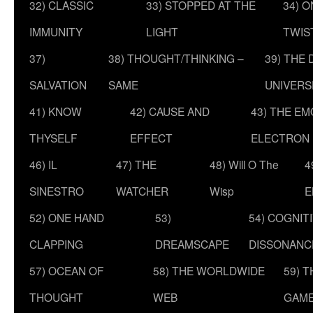
32) CLASSIC
33) STOPPED AT THE
34) O
IMMUNITY
LIGHT
TWIS
37)
38) THOUGHT/THINKING –
39) THE
SALVATION
SAME
UNIVERS
41) KNOW
42) CAUSE AND
43) THE E
THYSELF
EFFECT
ELECTRON
46) IL
47) THE
48) Will O The
4
SINESTRO
WATCHER
Wisp
E
52) ONE HAND
53)
54) COGNIT
CLAPPING
DREAMSCAPE
DISSONANC
57) OCEAN OF
58) THE WORLDWIDE
59) 
THOUGHT
WEB
GAM