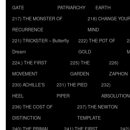
GATE
PATRIARCHY
EARTH
217) THE MONSTER OF
218) CHANGE YOU
RECURRENCE
MIND
221) TRICKSTER – Butterfly
222) THE POT OF
2
Dream
GOLD
M
224.) THE FIRST
225) THE
226)
MOVEMENT
GARDEN
ZAPHON
230) ACHILLE’S
231) THE PIED
232)
HEEL
PIPER
ABSOLUTION
236) THE COST OF
237) THE NEWTON
DISTINCTION
TEMPLATE
240) THE PRIMAL
241) THE FIRST
242