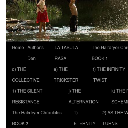
Skip
Home
Author’s
LA TABULA
The Hairdryer Chr
to
Den
RASA
BOOK 1
content
d) THE
e) THE
f) THE INFINITY
COLLECTIVE
TRICKSTER
TWIST
1) THE SILENT
j) THE
k) THE
RESISTANCE
ALTERNATION
SCHEM
The Hairdryer Chronicles
1)
2) AS THE 
BOOK 2
ETERNITY
TURNS