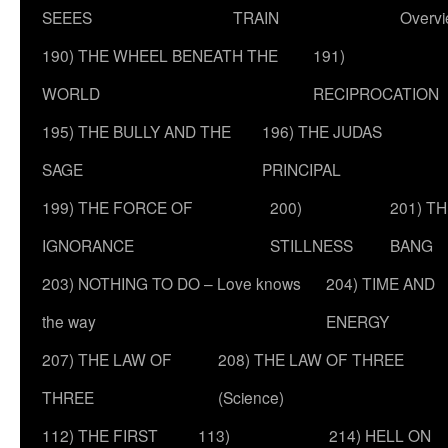
SEEES
TRAIN
Overv
190) THE WHEEL BENEATH THE
191)
WORLD
RECIPROCATION
195) THE BULLY AND THE
196) THE JUDAS
SAGE
PRINCIPAL
199) THE FORCE OF
200)
201) T
IGNORANCE
STILLNESS
BANG
203) NOTHING TO DO – Love knows
204) TIME AND
the way
ENERGY
207) THE LAW OF
208) THE LAW OF THREE
THREE
(Science)
112) THE FIRST
113)
214) HELL ON