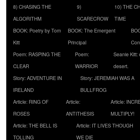
8) CHASING THE
9)
10) THE C
ALGORITHM
SCARECROW
TIME
BOOK: Poetry by Tom
BOOK: The Emergent
BOO
Kitt
Principal
Con
Poem: RASPING THE
Poem:
Seanie Kitt:
CLEAR
WARRIOR
desert.
Story: ADVENTURE IN
Story: JEREMIAH WAS A
IRELAND
BULLFROG
Article: RING OF
Article:
Article: INC
ROSES
ANTITHESIS
MULTIPLY!
Article: THE BELL IS
Article: IT LIVES THOUGH
TOLLING
WE DIE