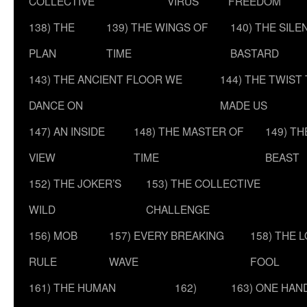
COLLECTIVE
VIRUS
FREEDOM
138) THE
139) THE WINGS OF
140) THE SILE
PLAN
TIME
BASTARD
143) THE ANCIENT FLOOR WE
144) THE TWIST
DANCE ON
MADE US
147) AN INSIDE
148) THE MASTER OF
149) T
VIEW
TIME
BEAST
152) THE JOKER’S
153) THE COLLECTIVE
WILD
CHALLENGE
156) MOB
157) EVERY BREAKING
158) THE 
RULE
WAVE
FOOL
161) THE HUMAN
162)
163) ONE HAN