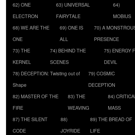
62) ONE
63) UNIVERSAL
64)
ELECTRON
FAIRYTALE
MOBIUS
68) WE ARE THE
69) ONE IS
70) A MONSTROU
ONE
ALL
PRESENCE
73) THE
74) BEHIND THE
75) ENERGY 
KERNEL
SCENES
DEVIL
78) DECEPTION: Twisting out of
79) COSMIC
Shape
DECEPTION
82) MASTER OF THE
83) THE
84) CRITICA
FIRE
WEAVING
MASS
87) THE SILENT
88)
89) THE BREAD OF
CODE
JOYRIDE
LIFE