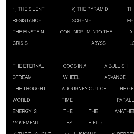
1) THE SILENT
k) THE PYRAMID
TH
RESISTANCE
SCHEME
PH
THE EINSTEIN
CONUNDRUM
INTO THE
A
CRISIS
ABYSS
L
THE ETERNAL
COGS IN A
A BULLISH
STREAM
WHEEL
ADVANCE
THE THOUGHT
A JOURNEY OUT OF
THE G
WORLD
TIME
PARALL
ENERGY IS
THE
THE
ANATHE
MOVEMENT
TEST
FIELD
2) THE THOUGHT
3) ILLUSION IS
4) PERPE