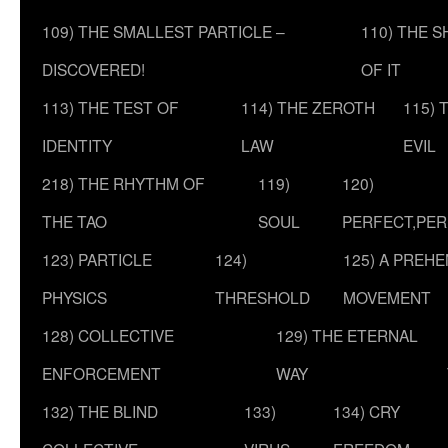
109) THE SMALLEST PARTICLE –
110) THE 
DISCOVERED!
OF IT
113) THE TEST OF
114) THE ZEROTH
115) 
IDENTITY
LAW
EVIL
218) THE RHYTHM OF
119)
120)
THE TAO
SOUL
PERFECT,PER
123) PARTICLE
124)
125) A PREHE
PHYSICS
THRESHOLD
MOVEMENT
128) COLLECTIVE
129) THE ETERNAL
ENFORCEMENT
WAY
132) THE BLIND
133)
134) CRY