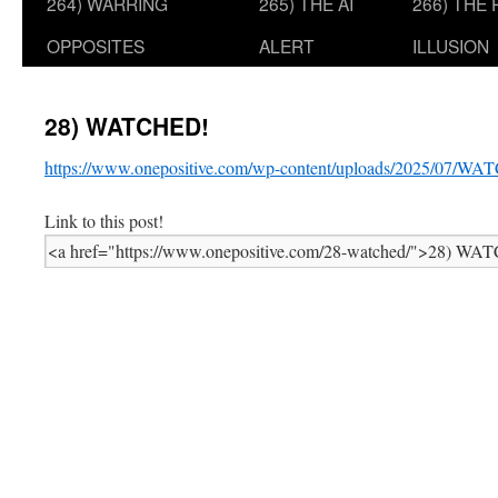
264) WARRING
265) THE AI
266) THE
OPPOSITES
ALERT
ILLUSION
28) WATCHED!
https://www.onepositive.com/wp-content/uploads/2025/07/W
Link to this post!