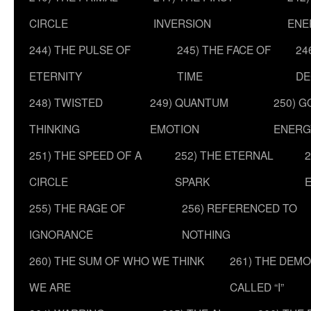
CIRCLE
INVERSION
ENE
244) THE PULSE OF
245) THE FACE OF
24
ETERNITY
TIME
DE
248) TWISTED
249) QUANTUM
250) G
THINKING
EMOTION
ENERG
251) THE SPEED OF A
252) THE ETERNAL
2
CIRCLE
SPARK
255) THE RAGE OF
256) REFERENCED TO
IGNORANCE
NOTHING
260) THE SUM OF WHO WE THINK
261) THE DEM
WE ARE
CALLED “I”