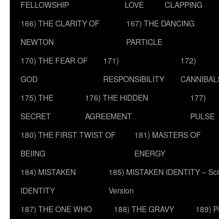
FELLOWSHIP
LOVE
CLAPPING
166) THE CLARITY OF
167) THE DANCING
NEWTON
PARTICLE
170) THE FEAR OF
171)
172)
GOD
RESPONSIBILITY
CANNIBAL
175) THE
176) THE HIDDEN
177)
SECRET
AGREEMENT
PULSE
180) THE FIRST TWIST OF
181) MASTERS OF
BEIING
ENERGY
184) MISTAKEN
185) MISTAKEN IDENTITY – Scie
IDENTITY
Version
187) THE ONE WHO
188) THE GRAVY
189) 