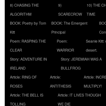
8) CHASING THE
9)
10) THE C
ALGORITHM
SCARECROW
TIME
BOOK: Poetry by Tom
BOOK: The Emergent
BOO
Kitt
Principal
Con
Poem: RASPING THE
Poem:
Seanie Kitt:
CLEAR
WARRIOR
desert.
Story: ADVENTURE IN
Story: JEREMIAH WAS A
IRELAND
BULLFROG
Article: RING OF
Article:
Article: INC
ROSES
ANTITHESIS
MULTIPLY!
Article: THE BELL IS
Article: IT LIVES THOUGH
TOLLING
WE DIE