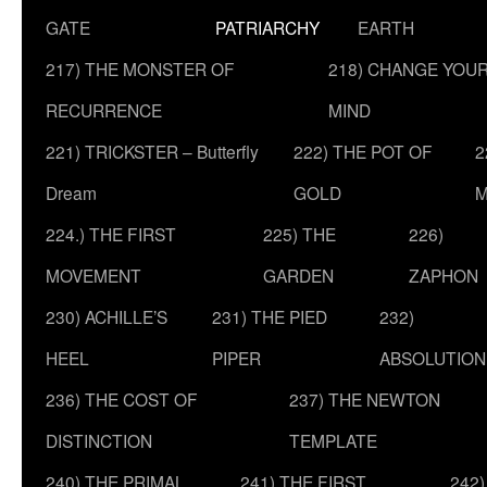
GATE
PATRIARCHY
EARTH
217) THE MONSTER OF
218) CHANGE YOU
RECURRENCE
MIND
221) TRICKSTER – Butterfly
222) THE POT OF
2
Dream
GOLD
M
224.) THE FIRST
225) THE
226)
MOVEMENT
GARDEN
ZAPHON
230) ACHILLE’S
231) THE PIED
232)
HEEL
PIPER
ABSOLUTION
236) THE COST OF
237) THE NEWTON
DISTINCTION
TEMPLATE
240) THE PRIMAL
241) THE FIRST
242