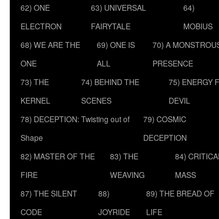
62) ONE
63) UNIVERSAL
64)
ELECTRON
FAIRYTALE
MOBIUS
68) WE ARE THE
69) ONE IS
70) A MONSTROU
ONE
ALL
PRESENCE
73) THE
74) BEHIND THE
75) ENERGY 
KERNEL
SCENES
DEVIL
78) DECEPTION: Twisting out of
79) COSMIC
Shape
DECEPTION
82) MASTER OF THE
83) THE
84) CRITICA
FIRE
WEAVING
MASS
87) THE SILENT
88)
89) THE BREAD OF
CODE
JOYRIDE
LIFE