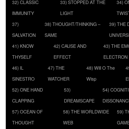
32) CLASSIC
33) STOPPED AT THE
34) O
IMMUNITY
LIGHT
TWIS
37)
38) THOUGHT/THINKING –
39) THE
SALVATION
SAME
UNIVERS
41) KNOW
42) CAUSE AND
43) THE E
THYSELF
EFFECT
ELECTRON
46) IL
47) THE
48) Will O The
4
SINESTRO
WATCHER
Wisp
E
52) ONE HAND
53)
54) COGNIT
CLAPPING
DREAMSCAPE
DISSONANC
57) OCEAN OF
58) THE WORLDWIDE
59) 
THOUGHT
WEB
GAM