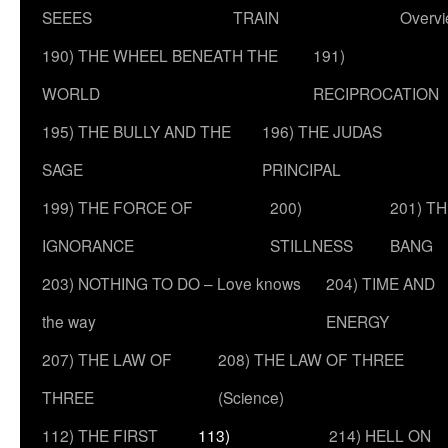
SEEES
TRAIN
Overv
190) THE WHEEL BENEATH THE
191)
WORLD
RECIPROCATION
195) THE BULLY AND THE
196) THE JUDAS
SAGE
PRINCIPAL
199) THE FORCE OF
200)
201) T
IGNORANCE
STILLNESS
BANG
203) NOTHING TO DO – Love knows
204) TIME AND
the way
ENERGY
207) THE LAW OF
208) THE LAW OF THREE
THREE
(Science)
112) THE FIRST
113)
214) HELL ON