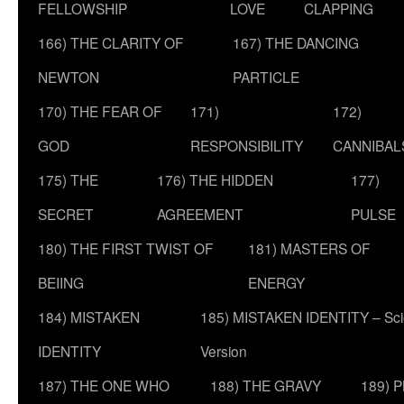
FELLOWSHIP
LOVE
CLAPPING
166) THE CLARITY OF
167) THE DANCING
NEWTON
PARTICLE
170) THE FEAR OF
171)
172)
GOD
RESPONSIBILITY
CANNIBAL
175) THE
176) THE HIDDEN
177)
SECRET
AGREEMENT
PULSE
180) THE FIRST TWIST OF
181) MASTERS OF
BEIING
ENERGY
184) MISTAKEN
185) MISTAKEN IDENTITY – Scie
IDENTITY
Version
187) THE ONE WHO
188) THE GRAVY
189) 