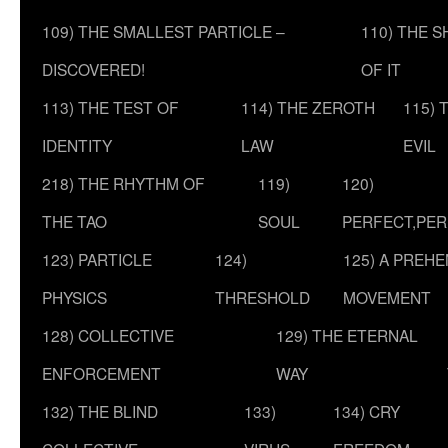
109) THE SMALLEST PARTICLE –
110) THE 
DISCOVERED!
OF IT
113) THE TEST OF
114) THE ZEROTH
115) 
IDENTITY
LAW
EVIL
218) THE RHYTHM OF
119)
120)
THE TAO
SOUL
PERFECT,PER
123) PARTICLE
124)
125) A PREHE
PHYSICS
THRESHOLD
MOVEMENT
128) COLLECTIVE
129) THE ETERNAL
ENFORCEMENT
WAY
132) THE BLIND
133)
134) CRY