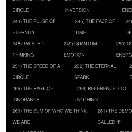
CIRCLE
INVERSION
ENE
244) THE PULSE OF
245) THE FACE OF
24
ETERNITY
TIME
DE
248) TWISTED
249) QUANTUM
250) G
THINKING
EMOTION
ENERG
251) THE SPEED OF A
252) THE ETERNAL
2
CIRCLE
SPARK
255) THE RAGE OF
256) REFERENCED TO
IGNORANCE
NOTHING
260) THE SUM OF WHO WE THINK
261) THE DEM
WE ARE
CALLED “I”