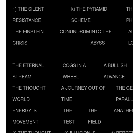
1) THE SILENT
k) THE PYRAMID
TH
RESISTANCE
SCHEME
PH
THE EINSTEIN
CONUNDRUM
INTO THE
A
CRISIS
ABYSS
L
THE ETERNAL
COGS IN A
A BULLISH
STREAM
WHEEL
ADVANCE
THE THOUGHT
A JOURNEY OUT OF
THE G
WORLD
TIME
PARALL
ENERGY IS
THE
THE
ANATHE
MOVEMENT
TEST
FIELD
2) THE THOUGHT
3) ILLUSION IS
4) PERPE