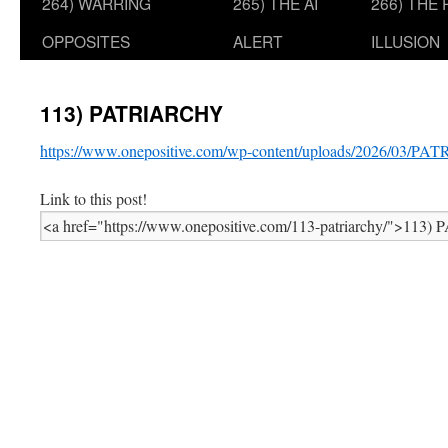
264) WARRING
265) THE AI
266) THE
OPPOSITES
ALERT
ILLUSION
113) PATRIARCHY
https://www.onepositive.com/wp-content/uploads/2026/03/P
Link to this post!