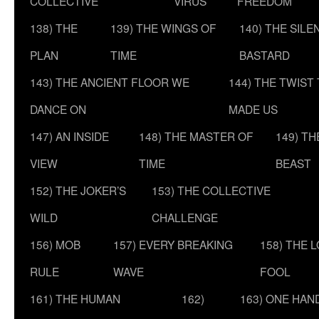
COLLECTIVE
VIRUS
FREEDOM
138) THE
139) THE WINGS OF
140) THE SILE
PLAN
TIME
BASTARD
143) THE ANCIENT FLOOR WE
144) THE TWIST
DANCE ON
MADE US
147) AN INSIDE
148) THE MASTER OF
149) T
VIEW
TIME
BEAST
152) THE JOKER’S
153) THE COLLECTIVE
WILD
CHALLENGE
156) MOB
157) EVERY BREAKING
158) THE 
RULE
WAVE
FOOL
161) THE HUMAN
162)
163) ONE HAN