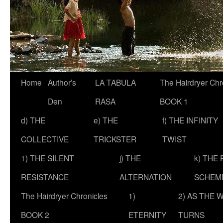
Skip
Home
Author’s
LA TABULA
The Hairdryer Chr
to
Den
RASA
BOOK 1
content
d) THE
e) THE
f) THE INFINITY
COLLECTIVE
TRICKSTER
TWIST
1) THE SILENT
j) THE
k) THE
RESISTANCE
ALTERNATION
SCHEM
The Hairdryer Chronicles
1)
2) AS THE 
BOOK 2
ETERNITY
TURNS