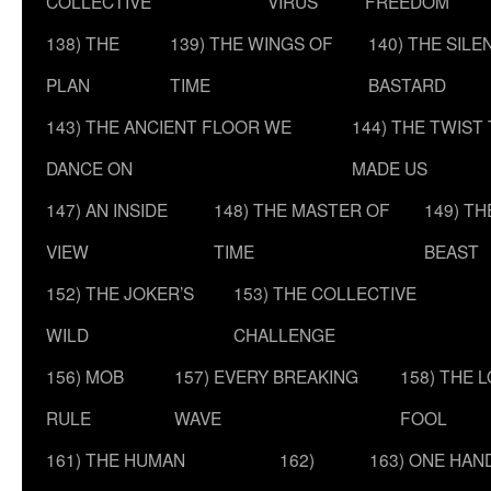
COLLECTIVE
VIRUS
FREEDOM
138) THE
139) THE WINGS OF
140) THE SILE
PLAN
TIME
BASTARD
143) THE ANCIENT FLOOR WE
144) THE TWIST
DANCE ON
MADE US
147) AN INSIDE
148) THE MASTER OF
149) T
VIEW
TIME
BEAST
152) THE JOKER’S
153) THE COLLECTIVE
WILD
CHALLENGE
156) MOB
157) EVERY BREAKING
158) THE 
RULE
WAVE
FOOL
161) THE HUMAN
162)
163) ONE HAN