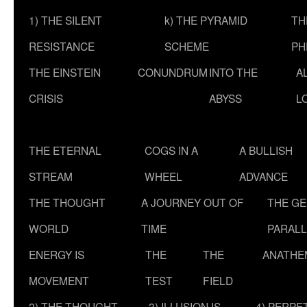
1) THE SILENT
k) THE PYRAMID
TH
RESISTANCE
SCHEME
PH
THE EINSTEIN
CONUNDRUM
INTO THE
A
CRISIS
ABYSS
L
THE ETERNAL
COGS IN A
A BULLISH
STREAM
WHEEL
ADVANCE
THE THOUGHT
A JOURNEY OUT OF
THE G
WORLD
TIME
PARALL
ENERGY IS
THE
THE
ANATHE
MOVEMENT
TEST
FIELD
2) THE THOUGHT
3) ILLUSION IS
4) PERPE