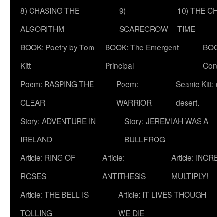
8) CHASING THE
9)
10) THE C
ALGORITHM
SCARECROW
TIME
BOOK: Poetry by Tom
BOOK: The Emergent
BOO
Kitt
Principal
Con
Poem: RASPING THE
Poem:
Seanie Kitt:
CLEAR
WARRIOR
desert.
Story: ADVENTURE IN
Story: JEREMIAH WAS A
IRELAND
BULLFROG
Article: RING OF
Article:
Article: INC
ROSES
ANTITHESIS
MULTIPLY!
Article: THE BELL IS
Article: IT LIVES THOUGH
TOLLING
WE DIE