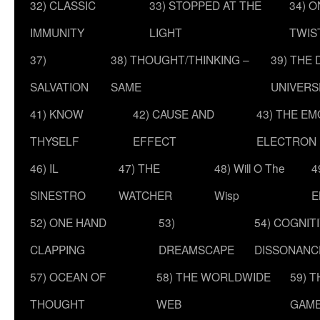
32) CLASSIC
33) STOPPED AT THE
34) O
IMMUNITY
LIGHT
TWIS
37)
38) THOUGHT/THINKING –
39) THE
SALVATION
SAME
UNIVERS
41) KNOW
42) CAUSE AND
43) THE E
THYSELF
EFFECT
ELECTRON
46) IL
47) THE
48) Will O The
4
SINESTRO
WATCHER
Wisp
E
52) ONE HAND
53)
54) COGNIT
CLAPPING
DREAMSCAPE
DISSONANC
57) OCEAN OF
58) THE WORLDWIDE
59) 
THOUGHT
WEB
GAM