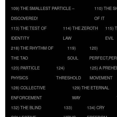
109) THE SMALLEST PARTICLE –
110) THE 
DISCOVERED!
OF IT
113) THE TEST OF
114) THE ZEROTH
115) 
IDENTITY
LAW
EVIL
218) THE RHYTHM OF
119)
120)
THE TAO
SOUL
PERFECT,PER
123) PARTICLE
124)
125) A PREHE
PHYSICS
THRESHOLD
MOVEMENT
128) COLLECTIVE
129) THE ETERNAL
ENFORCEMENT
WAY
132) THE BLIND
133)
134) CRY