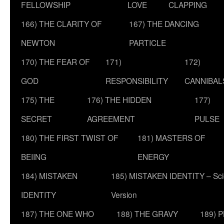
FELLOWSHIP
LOVE
CLAPPING
166) THE CLARITY OF
167) THE DANCING
NEWTON
PARTICLE
170) THE FEAR OF
171)
172)
GOD
RESPONSIBILITY
CANNIBAL
175) THE
176) THE HIDDEN
177)
SECRET
AGREEMENT
PULSE
180) THE FIRST TWIST OF
181) MASTERS OF
BEIING
ENERGY
184) MISTAKEN
185) MISTAKEN IDENTITY – Scie
IDENTITY
Version
187) THE ONE WHO
188) THE GRAVY
189) 