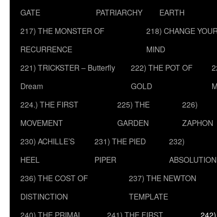
GATE
PATRIARCHY
EARTH
217) THE MONSTER OF
218) CHANGE YOU
RECURRENCE
MIND
221) TRICKSTER – Butterfly
222) THE POT OF
2
Dream
GOLD
M
224.) THE FIRST
225) THE
226)
MOVEMENT
GARDEN
ZAPHON
230) ACHILLE’S
231) THE PIED
232)
HEEL
PIPER
ABSOLUTION
236) THE COST OF
237) THE NEWTON
DISTINCTION
TEMPLATE
240) THE PRIMAL
241) THE FIRST
242