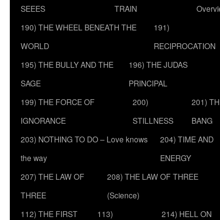
SEEES
TRAIN
Overv
190) THE WHEEL BENEATH THE
191)
WORLD
RECIPROCATION
195) THE BULLY AND THE
196) THE JUDAS
SAGE
PRINCIPAL
199) THE FORCE OF
200)
201) T
IGNORANCE
STILLNESS
BANG
203) NOTHING TO DO – Love knows
204) TIME AND
the way
ENERGY
207) THE LAW OF
208) THE LAW OF THREE
THREE
(Science)
112) THE FIRST
113)
214) HELL ON