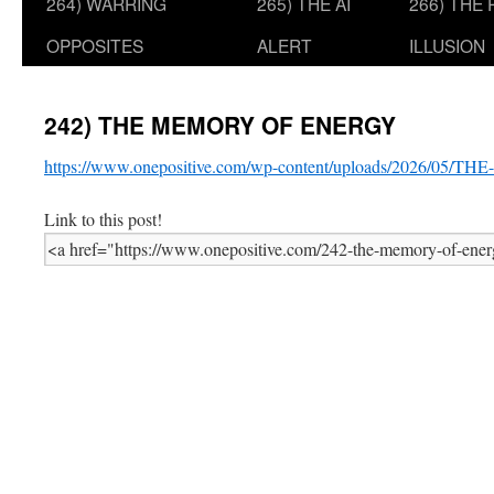
264) WARRING
265) THE AI
266) THE
OPPOSITES
ALERT
ILLUSION
242) THE MEMORY OF ENERGY
https://www.onepositive.com/wp-content/uploads/2026/0
Link to this post!