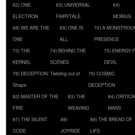
62) ONE
63) UNIVERSAL
64)
ELECTRON
FAIRYTALE
MOBIUS
68) WE ARE THE
69) ONE IS
70) A MONSTROU
ONE
ALL
PRESENCE
73) THE
74) BEHIND THE
75) ENERGY 
KERNEL
SCENES
DEVIL
78) DECEPTION: Twisting out of
79) COSMIC
Shape
DECEPTION
82) MASTER OF THE
83) THE
84) CRITICA
FIRE
WEAVING
MASS
87) THE SILENT
88)
89) THE BREAD OF
CODE
JOYRIDE
LIFE