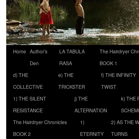
Skip
Home
Author’s
LA TABULA
The Hairdryer Chr
to
Den
RASA
BOOK 1
content
d) THE
e) THE
f) THE INFINITY
COLLECTIVE
TRICKSTER
TWIST
1) THE SILENT
j) THE
k) THE
RESISTANCE
ALTERNATION
SCHEM
The Hairdryer Chronicles
1)
2) AS THE 
BOOK 2
ETERNITY
TURNS