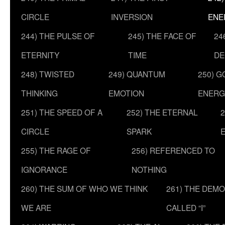
CIRCLE
INVERSION
ENE
244) THE PULSE OF
245) THE FACE OF
24
ETERNITY
TIME
DE
248) TWISTED
249) QUANTUM
250) G
THINKING
EMOTION
ENERG
251) THE SPEED OF A
252) THE ETERNAL
2
CIRCLE
SPARK
255) THE RAGE OF
256) REFERENCED TO
IGNORANCE
NOTHING
260) THE SUM OF WHO WE THINK
261) THE DEM
WE ARE
CALLED “I”