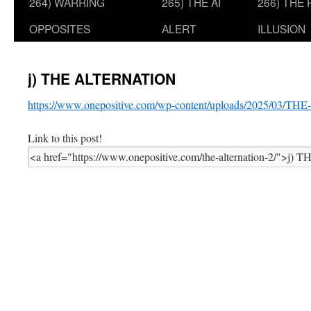
264) WARRING
265) THE AI
266) THE
OPPOSITES
ALERT
ILLUSION
j) THE ALTERNATION
https://www.onepositive.com/wp-content/uploads/2025/03/
Link to this post!