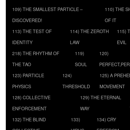
109) THE SMALLEST PARTICLE –
110) THE 
DISCOVERED!
OF IT
113) THE TEST OF
114) THE ZEROTH
115) 
IDENTITY
LAW
EVIL
218) THE RHYTHM OF
119)
120)
THE TAO
SOUL
PERFECT,PER
123) PARTICLE
124)
125) A PREHE
PHYSICS
THRESHOLD
MOVEMENT
128) COLLECTIVE
129) THE ETERNAL
ENFORCEMENT
WAY
132) THE BLIND
133)
134) CRY