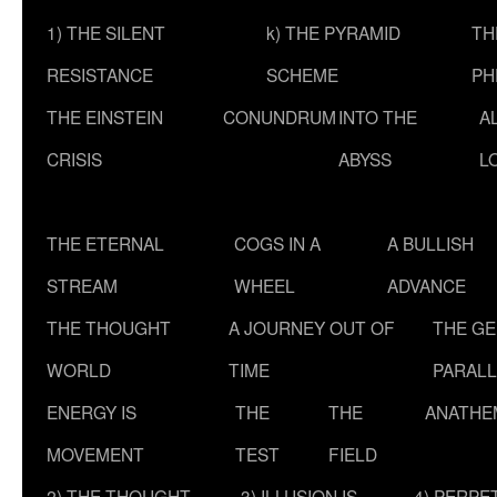
1) THE SILENT
k) THE PYRAMID
TH
RESISTANCE
SCHEME
PH
THE EINSTEIN
CONUNDRUM
INTO THE
A
CRISIS
ABYSS
L
THE ETERNAL
COGS IN A
A BULLISH
STREAM
WHEEL
ADVANCE
THE THOUGHT
A JOURNEY OUT OF
THE G
WORLD
TIME
PARALL
ENERGY IS
THE
THE
ANATHE
MOVEMENT
TEST
FIELD
2) THE THOUGHT
3) ILLUSION IS
4) PERPE