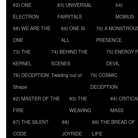
62) ONE
63) UNIVERSAL
64)
ELECTRON
FAIRYTALE
MOBIUS
68) WE ARE THE
69) ONE IS
70) A MONSTROU
ONE
ALL
PRESENCE
73) THE
74) BEHIND THE
75) ENERGY 
KERNEL
SCENES
DEVIL
78) DECEPTION: Twisting out of
79) COSMIC
Shape
DECEPTION
82) MASTER OF THE
83) THE
84) CRITICA
FIRE
WEAVING
MASS
87) THE SILENT
88)
89) THE BREAD OF
CODE
JOYRIDE
LIFE