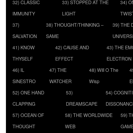
32) CLASSIC
33) STOPPED AT THE
34) O
IMMUNITY
LIGHT
TWIS
37)
38) THOUGHT/THINKING –
39) THE
SALVATION
SAME
UNIVERS
41) KNOW
42) CAUSE AND
43) THE E
THYSELF
EFFECT
ELECTRON
46) IL
47) THE
48) Will O The
4
SINESTRO
WATCHER
Wisp
E
52) ONE HAND
53)
54) COGNIT
CLAPPING
DREAMSCAPE
DISSONANC
57) OCEAN OF
58) THE WORLDWIDE
59) 
THOUGHT
WEB
GAM