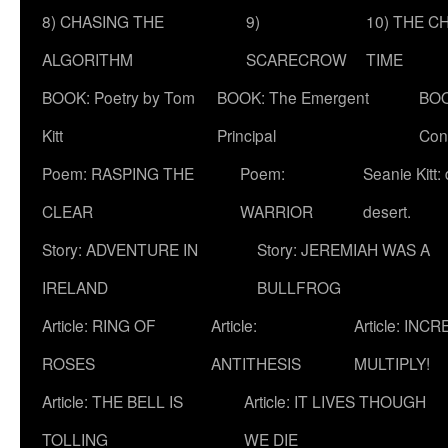
8) CHASING THE
9)
10) THE C
ALGORITHM
SCARECROW
TIME
BOOK: Poetry by Tom
BOOK: The Emergent
BOO
Kitt
Principal
Con
Poem: RASPING THE
Poem:
Seanie Kitt:
CLEAR
WARRIOR
desert.
Story: ADVENTURE IN
Story: JEREMIAH WAS A
IRELAND
BULLFROG
Article: RING OF
Article:
Article: INC
ROSES
ANTITHESIS
MULTIPLY!
Article: THE BELL IS
Article: IT LIVES THOUGH
TOLLING
WE DIE