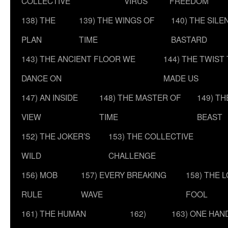
COLLECTIVE
VIRUS
FREEDOM
138) THE
139) THE WINGS OF
140) THE SILE
PLAN
TIME
BASTARD
143) THE ANCIENT FLOOR WE
144) THE TWIST
DANCE ON
MADE US
147) AN INSIDE
148) THE MASTER OF
149) T
VIEW
TIME
BEAST
152) THE JOKER’S
153) THE COLLECTIVE
WILD
CHALLENGE
156) MOB
157) EVERY BREAKING
158) THE 
RULE
WAVE
FOOL
161) THE HUMAN
162)
163) ONE HAN