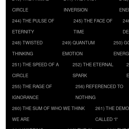
CIRCLE
INVERSION
ENE
244) THE PULSE OF
245) THE FACE OF
24
ETERNITY
TIME
DE
248) TWISTED
249) QUANTUM
250) G
THINKING
EMOTION
ENERG
251) THE SPEED OF A
252) THE ETERNAL
2
CIRCLE
SPARK
255) THE RAGE OF
256) REFERENCED TO
IGNORANCE
NOTHING
260) THE SUM OF WHO WE THINK
261) THE DEM
WE ARE
CALLED “I”