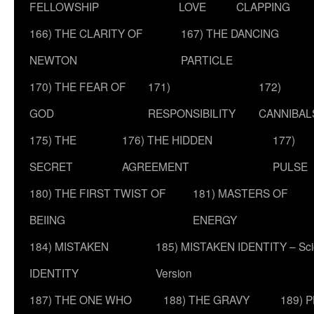
FELLOWSHIP
LOVE
CLAPPING
166) THE CLARITY OF
167) THE DANCING
NEWTON
PARTICLE
170) THE FEAR OF
171)
172)
GOD
RESPONSIBILITY
CANNIBAL
175) THE
176) THE HIDDEN
177)
SECRET
AGREEMENT
PULSE
180) THE FIRST TWIST OF
181) MASTERS OF
BEIING
ENERGY
184) MISTAKEN
185) MISTAKEN IDENTITY – Scie
IDENTITY
Version
187) THE ONE WHO
188) THE GRAVY
189) 