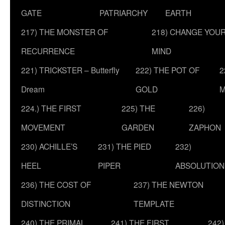
GATE
PATRIARCHY
EARTH
217) THE MONSTER OF
218) CHANGE YOU
RECURRENCE
MIND
221) TRICKSTER – Butterfly
222) THE POT OF
2
Dream
GOLD
M
224.) THE FIRST
225) THE
226)
MOVEMENT
GARDEN
ZAPHON
230) ACHILLE’S
231) THE PIED
232)
HEEL
PIPER
ABSOLUTION
236) THE COST OF
237) THE NEWTON
DISTINCTION
TEMPLATE
240) THE PRIMAL
241) THE FIRST
242