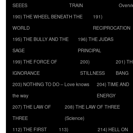
SEEES
TRAIN
Overv
190) THE WHEEL BENEATH THE
191)
WORLD
RECIPROCATION
195) THE BULLY AND THE
196) THE JUDAS
SAGE
PRINCIPAL
199) THE FORCE OF
200)
201) T
IGNORANCE
STILLNESS
BANG
203) NOTHING TO DO – Love knows
204) TIME AND
the way
ENERGY
207) THE LAW OF
208) THE LAW OF THREE
THREE
(Science)
112) THE FIRST
113)
214) HELL ON