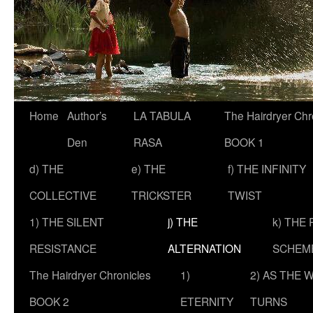
Skip
Home
Author’s
LA TABULA
The Hairdryer Chr
to
Den
RASA
BOOK 1
content
d) THE
e) THE
f) THE INFINITY
COLLECTIVE
TRICKSTER
TWIST
1) THE SILENT
j) THE
k) THE
RESISTANCE
ALTERNATION
SCHEM
The Hairdryer Chronicles
1)
2) AS THE 
BOOK 2
ETERNITY
TURNS