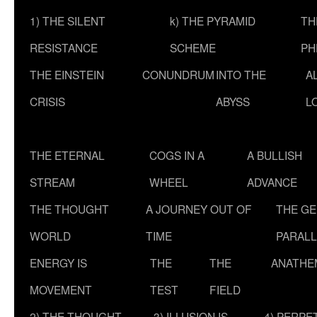
1) THE SILENT
k) THE PYRAMID
TH
RESISTANCE
SCHEME
PH
THE EINSTEIN
CONUNDRUM
INTO THE
A
CRISIS
ABYSS
L
THE ETERNAL
COGS IN A
A BULLISH
STREAM
WHEEL
ADVANCE
THE THOUGHT
A JOURNEY OUT OF
THE G
WORLD
TIME
PARALL
ENERGY IS
THE
THE
ANATHE
MOVEMENT
TEST
FIELD
2) THE THOUGHT
3) ILLUSION IS
4) PERPE