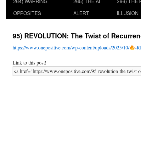
264) WARRING
265) THE AI
266) THE
OPPOSITES
ALERT
ILLUSION
95) REVOLUTION: The Twist of Recurren
https://www.onepositive.com/wp-content/uploads/2025/10/
-R
Link to this post!