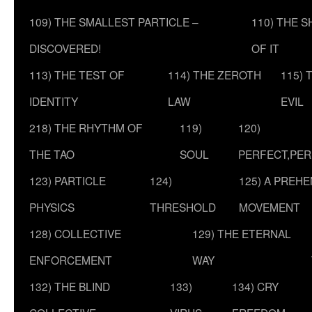
109) THE SMALLEST PARTICLE –
110) THE 
DISCOVERED!
OF IT
113) THE TEST OF
114) THE ZEROTH
115) 
IDENTITY
LAW
EVIL
218) THE RHYTHM OF
119)
120)
THE TAO
SOUL
PERFECT,PER
123) PARTICLE
124)
125) A PREHE
PHYSICS
THRESHOLD
MOVEMENT
128) COLLECTIVE
129) THE ETERNAL
ENFORCEMENT
WAY
132) THE BLIND
133)
134) CRY