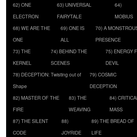
62) ONE
63) UNIVERSAL
64)
ELECTRON
FAIRYTALE
MOBIUS
68) WE ARE THE
69) ONE IS
70) A MONSTROU
ONE
ALL
PRESENCE
73) THE
74) BEHIND THE
75) ENERGY 
KERNEL
SCENES
DEVIL
78) DECEPTION: Twisting out of
79) COSMIC
Shape
DECEPTION
82) MASTER OF THE
83) THE
84) CRITICA
FIRE
WEAVING
MASS
87) THE SILENT
88)
89) THE BREAD OF
CODE
JOYRIDE
LIFE