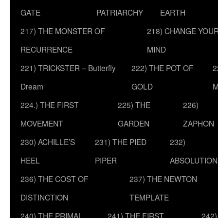
GATE
PATRIARCHY
EARTH
217) THE MONSTER OF
218) CHANGE YOU
RECURRENCE
MIND
221) TRICKSTER – Butterfly
222) THE POT OF
2
Dream
GOLD
M
224.) THE FIRST
225) THE
226)
MOVEMENT
GARDEN
ZAPHON
230) ACHILLE’S
231) THE PIED
232)
HEEL
PIPER
ABSOLUTION
236) THE COST OF
237) THE NEWTON
DISTINCTION
TEMPLATE
240) THE PRIMAL
241) THE FIRST
242