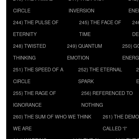
CIRCLE
INVERSION
ENE
244) THE PULSE OF
245) THE FACE OF
24
ETERNITY
TIME
DE
248) TWISTED
249) QUANTUM
250) G
THINKING
EMOTION
ENERG
251) THE SPEED OF A
252) THE ETERNAL
2
CIRCLE
SPARK
255) THE RAGE OF
256) REFERENCED TO
IGNORANCE
NOTHING
260) THE SUM OF WHO WE THINK
261) THE DEM
WE ARE
CALLED “I”