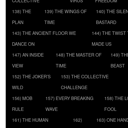
COLLECTIVE
VIRUS
FREEDOM
138) THE
139) THE WINGS OF
140) THE SILE
PLAN
TIME
BASTARD
143) THE ANCIENT FLOOR WE
144) THE TWIST
DANCE ON
MADE US
147) AN INSIDE
148) THE MASTER OF
149) T
VIEW
TIME
BEAST
152) THE JOKER’S
153) THE COLLECTIVE
WILD
CHALLENGE
156) MOB
157) EVERY BREAKING
158) THE 
RULE
WAVE
FOOL
161) THE HUMAN
162)
163) ONE HAN