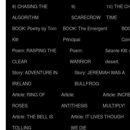
8) CHASING THE
9)
10) THE C
ALGORITHM
SCARECROW
TIME
BOOK: Poetry by Tom
BOOK: The Emergent
BOO
Kitt
Principal
Con
Poem: RASPING THE
Poem:
Seanie Kitt:
CLEAR
WARRIOR
desert.
Story: ADVENTURE IN
Story: JEREMIAH WAS A
IRELAND
BULLFROG
Article: RING OF
Article:
Article: INC
ROSES
ANTITHESIS
MULTIPLY!
Article: THE BELL IS
Article: IT LIVES THOUGH
TOLLING
WE DIE