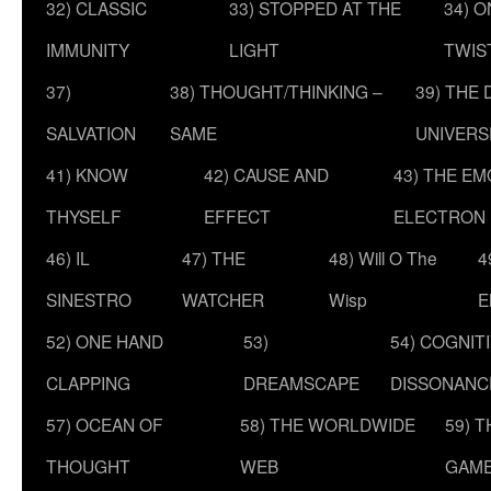
32) CLASSIC
33) STOPPED AT THE
34) O
IMMUNITY
LIGHT
TWIS
37)
38) THOUGHT/THINKING –
39) THE
SALVATION
SAME
UNIVERS
41) KNOW
42) CAUSE AND
43) THE E
THYSELF
EFFECT
ELECTRON
46) IL
47) THE
48) Will O The
4
SINESTRO
WATCHER
Wisp
E
52) ONE HAND
53)
54) COGNIT
CLAPPING
DREAMSCAPE
DISSONANC
57) OCEAN OF
58) THE WORLDWIDE
59) 
THOUGHT
WEB
GAM