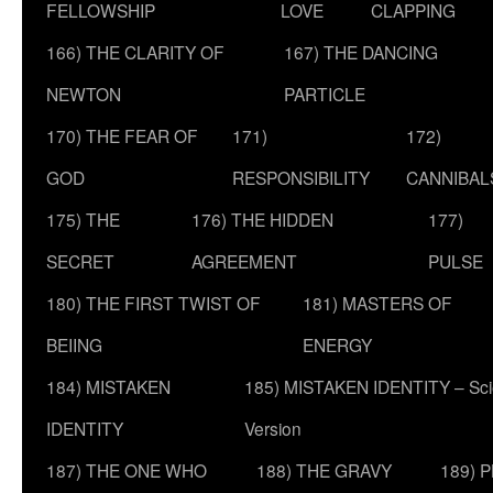
FELLOWSHIP
LOVE
CLAPPING
166) THE CLARITY OF
167) THE DANCING
NEWTON
PARTICLE
170) THE FEAR OF
171)
172)
GOD
RESPONSIBILITY
CANNIBAL
175) THE
176) THE HIDDEN
177)
SECRET
AGREEMENT
PULSE
180) THE FIRST TWIST OF
181) MASTERS OF
BEIING
ENERGY
184) MISTAKEN
185) MISTAKEN IDENTITY – Scie
IDENTITY
Version
187) THE ONE WHO
188) THE GRAVY
189) 