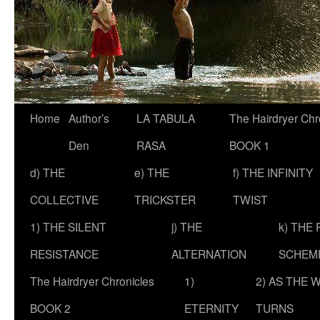
Skip
Home
Author’s
LA TABULA
The Hairdryer Chr
to
Den
RASA
BOOK 1
content
d) THE
e) THE
f) THE INFINITY
COLLECTIVE
TRICKSTER
TWIST
1) THE SILENT
j) THE
k) THE
RESISTANCE
ALTERNATION
SCHEM
The Hairdryer Chronicles
1)
2) AS THE 
BOOK 2
ETERNITY
TURNS