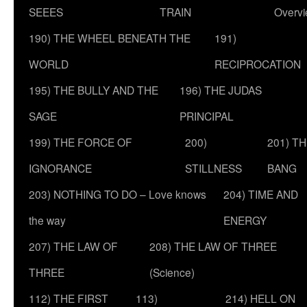
SEEES
TRAIN
Overv
190) THE WHEEL BENEATH THE
191)
WORLD
RECIPROCATION
195) THE BULLY AND THE
196) THE JUDAS
SAGE
PRINCIPAL
199) THE FORCE OF
200)
201) T
IGNORANCE
STILLNESS
BANG
203) NOTHING TO DO – Love knows
204) TIME AND
the way
ENERGY
207) THE LAW OF
208) THE LAW OF THREE
THREE
(Science)
112) THE FIRST
113)
214) HELL ON