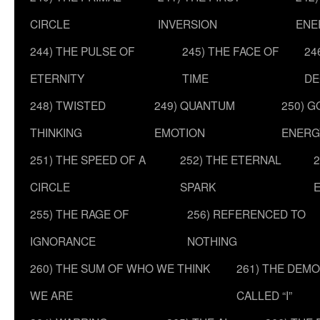
CIRCLE
INVERSION
ENE
244) THE PULSE OF
245) THE FACE OF
24
ETERNITY
TIME
DE
248) TWISTED
249) QUANTUM
250) G
THINKING
EMOTION
ENERG
251) THE SPEED OF A
252) THE ETERNAL
2
CIRCLE
SPARK
255) THE RAGE OF
256) REFERENCED TO
IGNORANCE
NOTHING
260) THE SUM OF WHO WE THINK
261) THE DEM
WE ARE
CALLED “I”