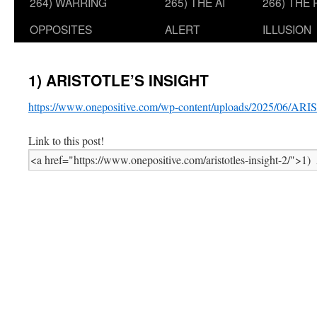
264) WARRING
265) THE AI
266) THE
OPPOSITES
ALERT
ILLUSION
1) ARISTOTLE’S INSIGHT
https://www.onepositive.com/wp-content/uploads/2025/06/
Link to this post!