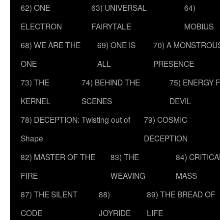
62) ONE
63) UNIVERSAL
64)
ELECTRON
FAIRYTALE
MOBIUS
68) WE ARE THE
69) ONE IS
70) A MONSTROU
ONE
ALL
PRESENCE
73) THE
74) BEHIND THE
75) ENERGY 
KERNEL
SCENES
DEVIL
78) DECEPTION: Twisting out of
79) COSMIC
Shape
DECEPTION
82) MASTER OF THE
83) THE
84) CRITICA
FIRE
WEAVING
MASS
87) THE SILENT
88)
89) THE BREAD OF
CODE
JOYRIDE
LIFE