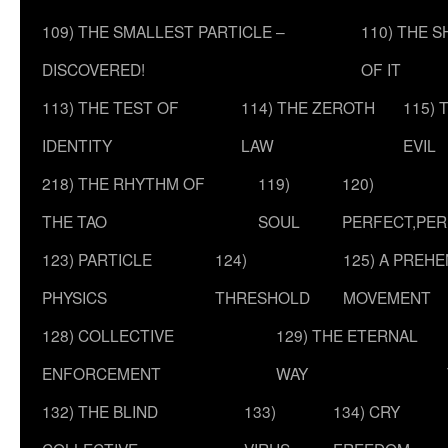
109) THE SMALLEST PARTICLE –
110) THE 
DISCOVERED!
OF IT
113) THE TEST OF
114) THE ZEROTH
115) 
IDENTITY
LAW
EVIL
218) THE RHYTHM OF
119)
120)
THE TAO
SOUL
PERFECT,PER
123) PARTICLE
124)
125) A PREHE
PHYSICS
THRESHOLD
MOVEMENT
128) COLLECTIVE
129) THE ETERNAL
ENFORCEMENT
WAY
132) THE BLIND
133)
134) CRY