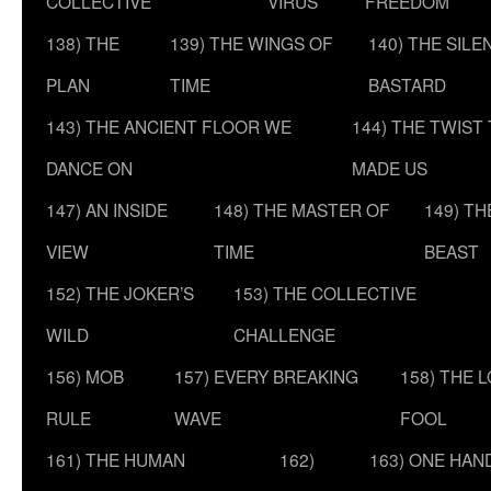
COLLECTIVE
VIRUS
FREEDOM
138) THE
139) THE WINGS OF
140) THE SILE
PLAN
TIME
BASTARD
143) THE ANCIENT FLOOR WE
144) THE TWIST
DANCE ON
MADE US
147) AN INSIDE
148) THE MASTER OF
149) T
VIEW
TIME
BEAST
152) THE JOKER’S
153) THE COLLECTIVE
WILD
CHALLENGE
156) MOB
157) EVERY BREAKING
158) THE 
RULE
WAVE
FOOL
161) THE HUMAN
162)
163) ONE HAN