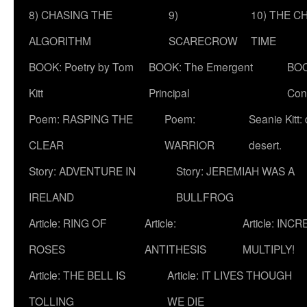
8) CHASING THE
9)
10) THE C
ALGORITHM
SCARECROW
TIME
BOOK: Poetry by Tom
BOOK: The Emergent
BOO
Kitt
Principal
Con
Poem: RASPING THE
Poem:
Seanie Kitt:
CLEAR
WARRIOR
desert.
Story: ADVENTURE IN
Story: JEREMIAH WAS A
IRELAND
BULLFROG
Article: RING OF
Article:
Article: INC
ROSES
ANTITHESIS
MULTIPLY!
Article: THE BELL IS
Article: IT LIVES THOUGH
TOLLING
WE DIE