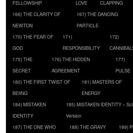
FELLOWSHIP
LOVE
CLAPPING
166) THE CLARITY OF
167) THE DANCING
NEWTON
PARTICLE
170) THE FEAR OF
171)
172)
GOD
RESPONSIBILITY
CANNIBAL
175) THE
176) THE HIDDEN
177)
SECRET
AGREEMENT
PULSE
180) THE FIRST TWIST OF
181) MASTERS OF
BEIING
ENERGY
184) MISTAKEN
185) MISTAKEN IDENTITY – Scie
IDENTITY
Version
187) THE ONE WHO
188) THE GRAVY
189) 