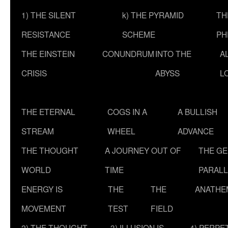
1) THE SILENT
k) THE PYRAMID
TH
RESISTANCE
SCHEME
PH
THE EINSTEIN
CONUNDRUM
INTO THE
A
CRISIS
ABYSS
L
THE ETERNAL
COGS IN A
A BULLISH
STREAM
WHEEL
ADVANCE
THE THOUGHT
A JOURNEY OUT OF
THE G
WORLD
TIME
PARALL
ENERGY IS
THE
THE
ANATHE
MOVEMENT
TEST
FIELD
2) THE THOUGHT
3) ILLUSION IS
4) PERPE