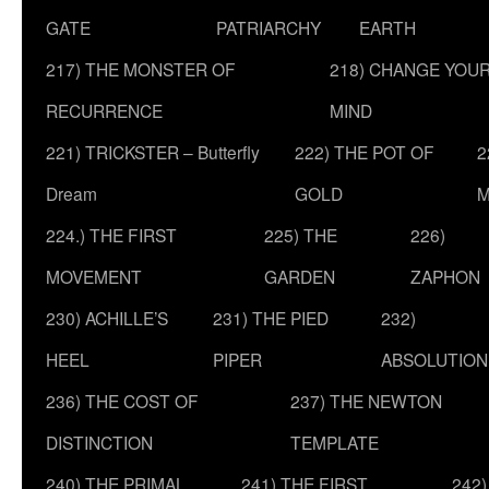
GATE
PATRIARCHY
EARTH
217) THE MONSTER OF
218) CHANGE YOU
RECURRENCE
MIND
221) TRICKSTER – Butterfly
222) THE POT OF
2
Dream
GOLD
M
224.) THE FIRST
225) THE
226)
MOVEMENT
GARDEN
ZAPHON
230) ACHILLE’S
231) THE PIED
232)
HEEL
PIPER
ABSOLUTION
236) THE COST OF
237) THE NEWTON
DISTINCTION
TEMPLATE
240) THE PRIMAL
241) THE FIRST
242