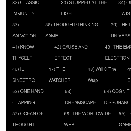
32) CLASSIC
33) STOPPED AT THE
34) O
IMMUNITY
LIGHT
TWIS
37)
38) THOUGHT/THINKING –
39) THE
SALVATION
SAME
UNIVERS
41) KNOW
42) CAUSE AND
43) THE E
THYSELF
EFFECT
ELECTRON
46) IL
47) THE
48) Will O The
4
SINESTRO
WATCHER
Wisp
E
52) ONE HAND
53)
54) COGNIT
CLAPPING
DREAMSCAPE
DISSONANC
57) OCEAN OF
58) THE WORLDWIDE
59) 
THOUGHT
WEB
GAM