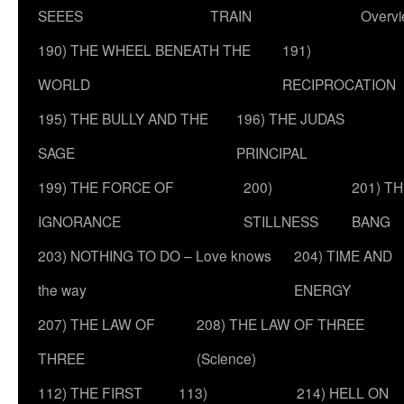
SEEES
TRAIN
Overv
190) THE WHEEL BENEATH THE
191)
WORLD
RECIPROCATION
195) THE BULLY AND THE
196) THE JUDAS
SAGE
PRINCIPAL
199) THE FORCE OF
200)
201) T
IGNORANCE
STILLNESS
BANG
203) NOTHING TO DO – Love knows
204) TIME AND
the way
ENERGY
207) THE LAW OF
208) THE LAW OF THREE
THREE
(Science)
112) THE FIRST
113)
214) HELL ON