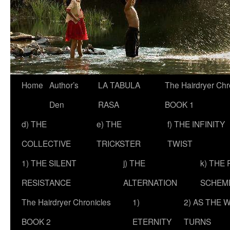
Skip
Home
Author’s
LA TABULA
The Hairdryer Chr
to
Den
RASA
BOOK 1
content
d) THE
e) THE
f) THE INFINITY
COLLECTIVE
TRICKSTER
TWIST
1) THE SILENT
j) THE
k) THE
RESISTANCE
ALTERNATION
SCHEM
The Hairdryer Chronicles
1)
2) AS THE 
BOOK 2
ETERNITY
TURNS