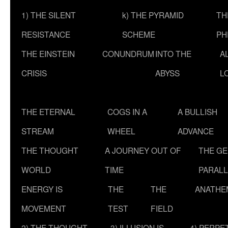
1) THE SILENT
k) THE PYRAMID
TH
RESISTANCE
SCHEME
PH
THE EINSTEIN
CONUNDRUM
INTO THE
A
CRISIS
ABYSS
L
THE ETERNAL
COGS IN A
A BULLISH
STREAM
WHEEL
ADVANCE
THE THOUGHT
A JOURNEY OUT OF
THE G
WORLD
TIME
PARALL
ENERGY IS
THE
THE
ANATHE
MOVEMENT
TEST
FIELD
2) THE THOUGHT
3) ILLUSION IS
4) PERPE