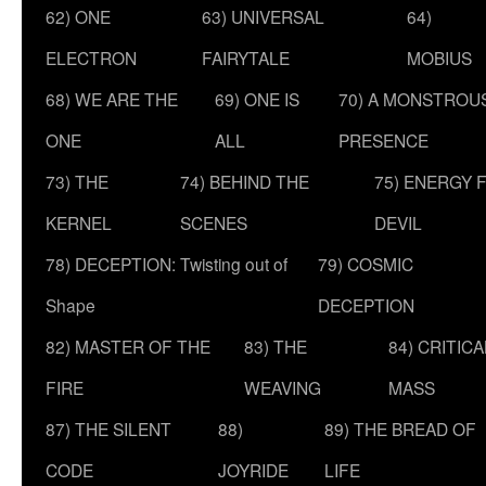
62) ONE
63) UNIVERSAL
64)
ELECTRON
FAIRYTALE
MOBIUS
68) WE ARE THE
69) ONE IS
70) A MONSTROU
ONE
ALL
PRESENCE
73) THE
74) BEHIND THE
75) ENERGY 
KERNEL
SCENES
DEVIL
78) DECEPTION: Twisting out of
79) COSMIC
Shape
DECEPTION
82) MASTER OF THE
83) THE
84) CRITICA
FIRE
WEAVING
MASS
87) THE SILENT
88)
89) THE BREAD OF
CODE
JOYRIDE
LIFE