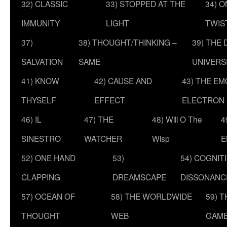
32) CLASSIC
33) STOPPED AT THE
34) O
IMMUNITY
LIGHT
TWIS
37)
38) THOUGHT/THINKING –
39) THE
SALVATION
SAME
UNIVERS
41) KNOW
42) CAUSE AND
43) THE E
THYSELF
EFFECT
ELECTRON
46) IL
47) THE
48) Will O The
4
SINESTRO
WATCHER
Wisp
E
52) ONE HAND
53)
54) COGNIT
CLAPPING
DREAMSCAPE
DISSONANC
57) OCEAN OF
58) THE WORLDWIDE
59) 
THOUGHT
WEB
GAM