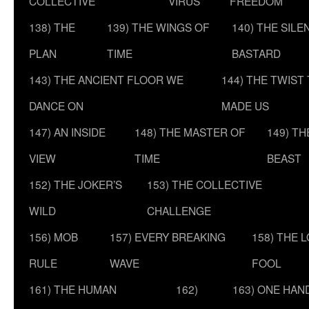
COLLECTIVE
VIRUS
FREEDOM
138) THE
139) THE WINGS OF
140) THE SILE
PLAN
TIME
BASTARD
143) THE ANCIENT FLOOR WE
144) THE TWIST
DANCE ON
MADE US
147) AN INSIDE
148) THE MASTER OF
149) T
VIEW
TIME
BEAST
152) THE JOKER’S
153) THE COLLECTIVE
WILD
CHALLENGE
156) MOB
157) EVERY BREAKING
158) THE 
RULE
WAVE
FOOL
161) THE HUMAN
162)
163) ONE HAN