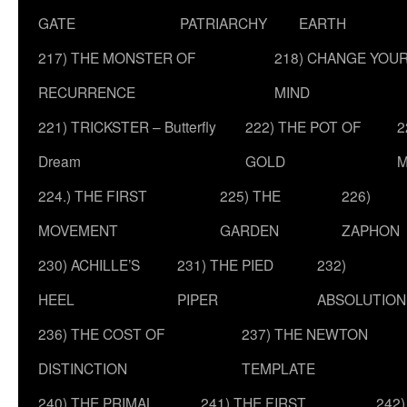
GATE
PATRIARCHY
EARTH
217) THE MONSTER OF
218) CHANGE YOU
RECURRENCE
MIND
221) TRICKSTER – Butterfly
222) THE POT OF
2
Dream
GOLD
M
224.) THE FIRST
225) THE
226)
MOVEMENT
GARDEN
ZAPHON
230) ACHILLE’S
231) THE PIED
232)
HEEL
PIPER
ABSOLUTION
236) THE COST OF
237) THE NEWTON
DISTINCTION
TEMPLATE
240) THE PRIMAL
241) THE FIRST
242