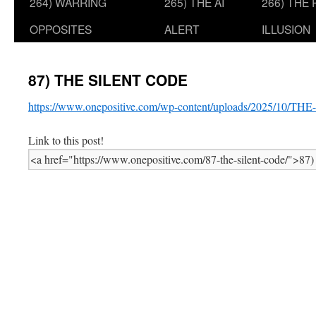
264) WARRING
265) THE AI
266) THE
OPPOSITES
ALERT
ILLUSION
87) THE SILENT CODE
https://www.onepositive.com/wp-content/uploads/2025/10/
Link to this post!