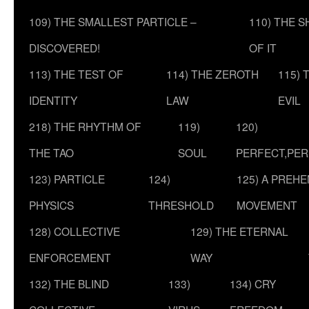
109) THE SMALLEST PARTICLE –
110) THE 
DISCOVERED!
OF IT
113) THE TEST OF
114) THE ZEROTH
115) 
IDENTITY
LAW
EVIL
218) THE RHYTHM OF
119)
120)
THE TAO
SOUL
PERFECT,PER
123) PARTICLE
124)
125) A PREHE
PHYSICS
THRESHOLD
MOVEMENT
128) COLLECTIVE
129) THE ETERNAL
ENFORCEMENT
WAY
132) THE BLIND
133)
134) CRY