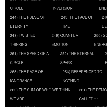
CIRCLE
INVERSION
ENE
244) THE PULSE OF
245) THE FACE OF
24
ETERNITY
TIME
DE
248) TWISTED
249) QUANTUM
250) G
THINKING
EMOTION
ENERG
251) THE SPEED OF A
252) THE ETERNAL
2
CIRCLE
SPARK
255) THE RAGE OF
256) REFERENCED TO
IGNORANCE
NOTHING
260) THE SUM OF WHO WE THINK
261) THE DEM
WE ARE
CALLED “I”