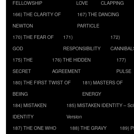
FELLOWSHIP
LOVE
CLAPPING
166) THE CLARITY OF
167) THE DANCING
NEWTON
PARTICLE
170) THE FEAR OF
171)
172)
GOD
RESPONSIBILITY
CANNIBAL
175) THE
176) THE HIDDEN
177)
SECRET
AGREEMENT
PULSE
180) THE FIRST TWIST OF
181) MASTERS OF
BEIING
ENERGY
184) MISTAKEN
185) MISTAKEN IDENTITY – Scie
IDENTITY
Version
187) THE ONE WHO
188) THE GRAVY
189) 