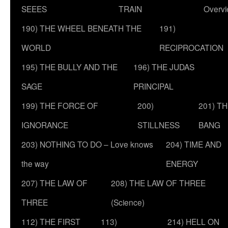
SEEES
TRAIN
Overv
190) THE WHEEL BENEATH THE
191)
WORLD
RECIPROCATION
195) THE BULLY AND THE
196) THE JUDAS
SAGE
PRINCIPAL
199) THE FORCE OF
200)
201) T
IGNORANCE
STILLNESS
BANG
203) NOTHING TO DO – Love knows
204) TIME AND
the way
ENERGY
207) THE LAW OF
208) THE LAW OF THREE
THREE
(Science)
112) THE FIRST
113)
214) HELL ON