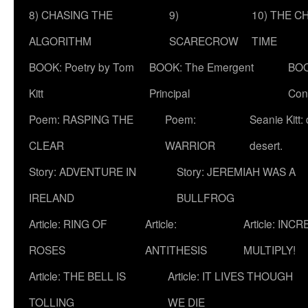
8) CHASING THE
9)
10) THE C
ALGORITHM
SCARECROW
TIME
BOOK: Poetry by Tom
BOOK: The Emergent
BOO
Kitt
Principal
Con
Poem: RASPING THE
Poem:
Seanie Kitt:
CLEAR
WARRIOR
desert.
Story: ADVENTURE IN
Story: JEREMIAH WAS A
IRELAND
BULLFROG
Article: RING OF
Article:
Article: INC
ROSES
ANTITHESIS
MULTIPLY!
Article: THE BELL IS
Article: IT LIVES THOUGH
TOLLING
WE DIE