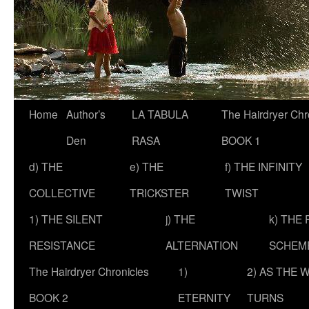
Skip
Home
Author’s
LA TABULA
The Hairdryer Chr
to
Den
RASA
BOOK 1
content
d) THE
e) THE
f) THE INFINITY
COLLECTIVE
TRICKSTER
TWIST
1) THE SILENT
j) THE
k) THE
RESISTANCE
ALTERNATION
SCHEM
The Hairdryer Chronicles
1)
2) AS THE 
BOOK 2
ETERNITY
TURNS