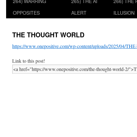
264) WARRING
265) THE AI
266) THE
OPPOSITES
ALERT
ILLUSION
THE THOUGHT WORLD
https://www.onepositive.com/wp-content/uploads/2025/04
Link to this post!