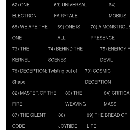
62) ONE
63) UNIVERSAL
64)
ELECTRON
FAIRYTALE
MOBIUS
68) WE ARE THE
69) ONE IS
70) A MONSTROU
ONE
ALL
PRESENCE
73) THE
74) BEHIND THE
75) ENERGY 
KERNEL
SCENES
DEVIL
78) DECEPTION: Twisting out of
79) COSMIC
Shape
DECEPTION
82) MASTER OF THE
83) THE
84) CRITICA
FIRE
WEAVING
MASS
87) THE SILENT
88)
89) THE BREAD OF
CODE
JOYRIDE
LIFE