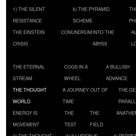
1) THE SILENT
k) THE PYRAMID
TH
RESISTANCE
SCHEME
PH
THE EINSTEIN
CONUNDRUM
INTO THE
A
CRISIS
ABYSS
L
THE ETERNAL
COGS IN A
A BULLISH
STREAM
WHEEL
ADVANCE
THE THOUGHT
A JOURNEY OUT OF
THE G
WORLD
TIME
PARALL
ENERGY IS
THE
THE
ANATHE
MOVEMENT
TEST
FIELD
2) THE THOUGHT
3) ILLUSION IS
4) PERPE