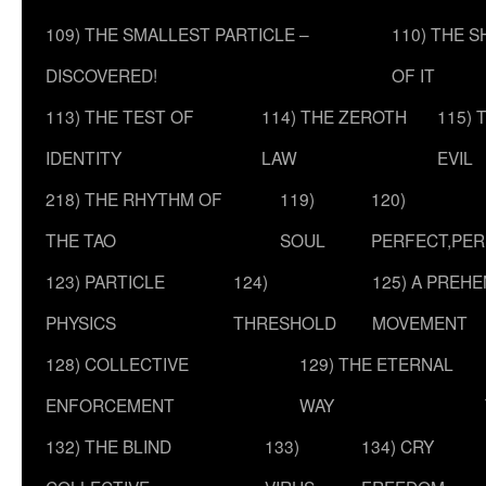
109) THE SMALLEST PARTICLE –
110) THE 
DISCOVERED!
OF IT
113) THE TEST OF
114) THE ZEROTH
115) 
IDENTITY
LAW
EVIL
218) THE RHYTHM OF
119)
120)
THE TAO
SOUL
PERFECT,PER
123) PARTICLE
124)
125) A PREHE
PHYSICS
THRESHOLD
MOVEMENT
128) COLLECTIVE
129) THE ETERNAL
ENFORCEMENT
WAY
132) THE BLIND
133)
134) CRY