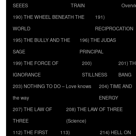
SEEES
TRAIN
Overv
190) THE WHEEL BENEATH THE
191)
WORLD
RECIPROCATION
195) THE BULLY AND THE
196) THE JUDAS
SAGE
PRINCIPAL
199) THE FORCE OF
200)
201) T
IGNORANCE
STILLNESS
BANG
203) NOTHING TO DO – Love knows
204) TIME AND
the way
ENERGY
207) THE LAW OF
208) THE LAW OF THREE
THREE
(Science)
112) THE FIRST
113)
214) HELL ON