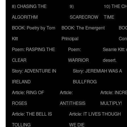
8) CHASING THE
9)
10) THE C
ALGORITHM
SCARECROW
TIME
BOOK: Poetry by Tom
BOOK: The Emergent
BOO
Kitt
Principal
Con
Poem: RASPING THE
Poem:
Seanie Kitt:
CLEAR
WARRIOR
desert.
Story: ADVENTURE IN
Story: JEREMIAH WAS A
IRELAND
BULLFROG
Article: RING OF
Article:
Article: INC
ROSES
ANTITHESIS
MULTIPLY!
Article: THE BELL IS
Article: IT LIVES THOUGH
TOLLING
WE DIE