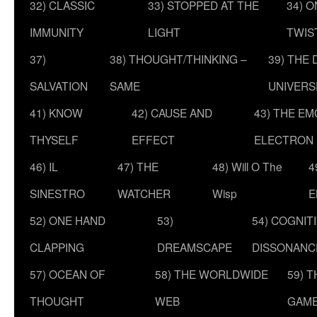
32) CLASSIC
33) STOPPED AT THE
34) O
IMMUNITY
LIGHT
TWIS
37)
38) THOUGHT/THINKING –
39) THE
SALVATION
SAME
UNIVERS
41) KNOW
42) CAUSE AND
43) THE E
THYSELF
EFFECT
ELECTRON
46) IL
47) THE
48) Will O The
4
SINESTRO
WATCHER
Wisp
E
52) ONE HAND
53)
54) COGNIT
CLAPPING
DREAMSCAPE
DISSONANC
57) OCEAN OF
58) THE WORLDWIDE
59) 
THOUGHT
WEB
GAM