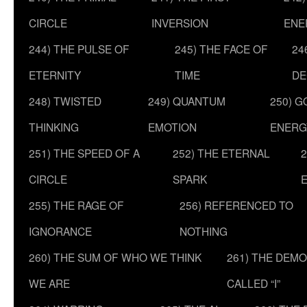
CIRCLE
INVERSION
ENE
244) THE PULSE OF
245) THE FACE OF
24
ETERNITY
TIME
DE
248) TWISTED
249) QUANTUM
250) G
THINKING
EMOTION
ENERG
251) THE SPEED OF A
252) THE ETERNAL
2
CIRCLE
SPARK
255) THE RAGE OF
256) REFERENCED TO
IGNORANCE
NOTHING
260) THE SUM OF WHO WE THINK
261) THE DEM
WE ARE
CALLED “I”