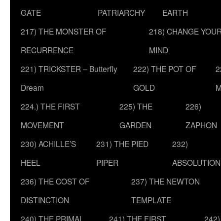
GATE
PATRIARCHY
EARTH
217) THE MONSTER OF
218) CHANGE YOU
RECURRENCE
MIND
221) TRICKSTER – Butterfly
222) THE POT OF
2
Dream
GOLD
M
224.) THE FIRST
225) THE
226)
MOVEMENT
GARDEN
ZAPHON
230) ACHILLE’S
231) THE PIED
232)
HEEL
PIPER
ABSOLUTION
236) THE COST OF
237) THE NEWTON
DISTINCTION
TEMPLATE
240) THE PRIMAL
241) THE FIRST
242