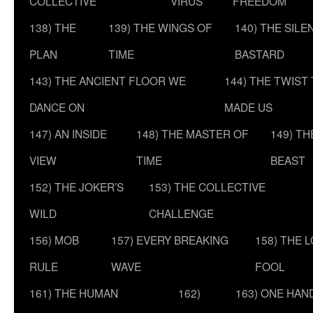
COLLECTIVE
VIRUS
FREEDOM
138) THE
139) THE WINGS OF
140) THE SILE
PLAN
TIME
BASTARD
143) THE ANCIENT FLOOR WE
144) THE TWIST
DANCE ON
MADE US
147) AN INSIDE
148) THE MASTER OF
149) T
VIEW
TIME
BEAST
152) THE JOKER’S
153) THE COLLECTIVE
WILD
CHALLENGE
156) MOB
157) EVERY BREAKING
158) THE 
RULE
WAVE
FOOL
161) THE HUMAN
162)
163) ONE HAN