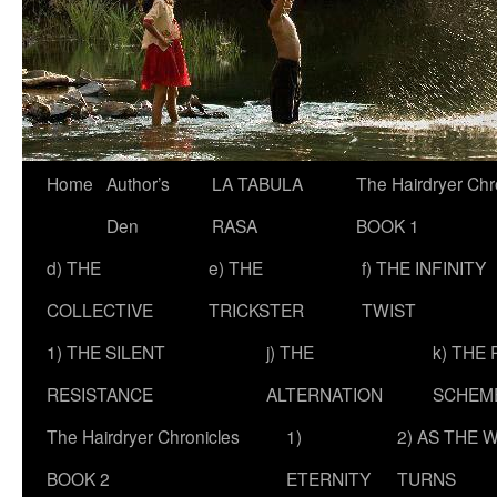
Skip
Home
Author’s
LA TABULA
The Hairdryer Chr
to
Den
RASA
BOOK 1
content
d) THE
e) THE
f) THE INFINITY
COLLECTIVE
TRICKSTER
TWIST
1) THE SILENT
j) THE
k) THE
RESISTANCE
ALTERNATION
SCHEM
The Hairdryer Chronicles
1)
2) AS THE 
BOOK 2
ETERNITY
TURNS