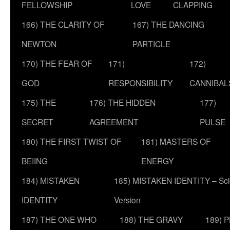
FELLOWSHIP
LOVE
CLAPPING
166) THE CLARITY OF
167) THE DANCING
NEWTON
PARTICLE
170) THE FEAR OF
171)
172)
GOD
RESPONSIBILITY
CANNIBAL
175) THE
176) THE HIDDEN
177)
SECRET
AGREEMENT
PULSE
180) THE FIRST TWIST OF
181) MASTERS OF
BEIING
ENERGY
184) MISTAKEN
185) MISTAKEN IDENTITY – Scie
IDENTITY
Version
187) THE ONE WHO
188) THE GRAVY
189) 