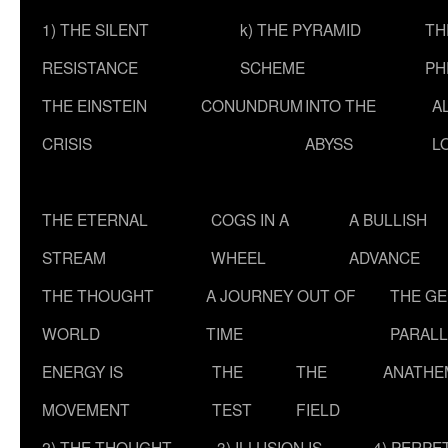
1) THE SILENT
k) THE PYRAMID
TH
RESISTANCE
SCHEME
PH
THE EINSTEIN
CONUNDRUM
INTO THE
A
CRISIS
ABYSS
L
THE ETERNAL
COGS IN A
A BULLISH
STREAM
WHEEL
ADVANCE
THE THOUGHT
A JOURNEY OUT OF
THE G
WORLD
TIME
PARALL
ENERGY IS
THE
THE
ANATHE
MOVEMENT
TEST
FIELD
2) THE THOUGHT
3) ILLUSION IS
4) PERPE