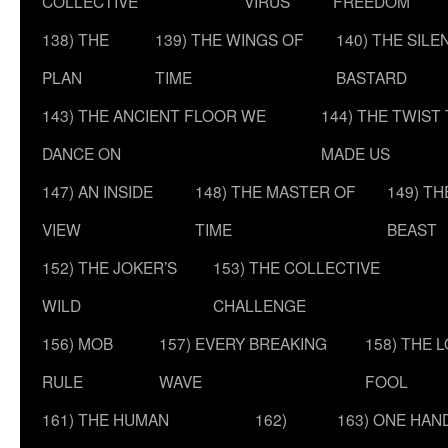
COLLECTIVE
VIRUS
FREEDOM
138) THE
139) THE WINGS OF
140) THE SILE
PLAN
TIME
BASTARD
143) THE ANCIENT FLOOR WE
144) THE TWIST
DANCE ON
MADE US
147) AN INSIDE
148) THE MASTER OF
149) T
VIEW
TIME
BEAST
152) THE JOKER’S
153) THE COLLECTIVE
WILD
CHALLENGE
156) MOB
157) EVERY BREAKING
158) THE 
RULE
WAVE
FOOL
161) THE HUMAN
162)
163) ONE HAN