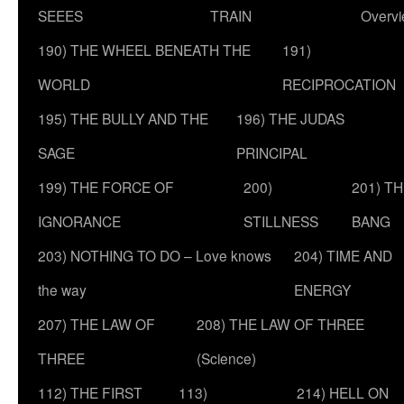
SEEES
TRAIN
Overv
190) THE WHEEL BENEATH THE
191)
WORLD
RECIPROCATION
195) THE BULLY AND THE
196) THE JUDAS
SAGE
PRINCIPAL
199) THE FORCE OF
200)
201) T
IGNORANCE
STILLNESS
BANG
203) NOTHING TO DO – Love knows
204) TIME AND
the way
ENERGY
207) THE LAW OF
208) THE LAW OF THREE
THREE
(Science)
112) THE FIRST
113)
214) HELL ON