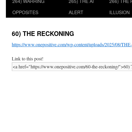
264) WARRING
265) THE AI
266) THE
OPPOSITES
ALERT
ILLUSION
60) THE RECKONING
https://www.onepositive.com/wp-content/uploads/2025/08/
Link to this post!