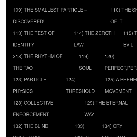
109) THE SMALLEST PARTICLE –
110) THE 
DISCOVERED!
OF IT
113) THE TEST OF
114) THE ZEROTH
115) 
IDENTITY
LAW
EVIL
218) THE RHYTHM OF
119)
120)
THE TAO
SOUL
PERFECT,PER
123) PARTICLE
124)
125) A PREHE
PHYSICS
THRESHOLD
MOVEMENT
128) COLLECTIVE
129) THE ETERNAL
ENFORCEMENT
WAY
132) THE BLIND
133)
134) CRY