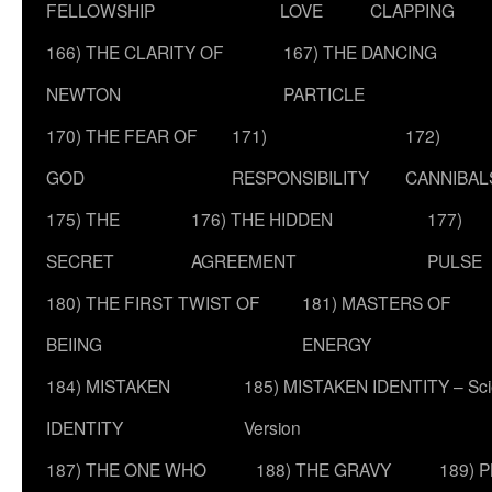
FELLOWSHIP
LOVE
CLAPPING
166) THE CLARITY OF
167) THE DANCING
NEWTON
PARTICLE
170) THE FEAR OF
171)
172)
GOD
RESPONSIBILITY
CANNIBAL
175) THE
176) THE HIDDEN
177)
SECRET
AGREEMENT
PULSE
180) THE FIRST TWIST OF
181) MASTERS OF
BEIING
ENERGY
184) MISTAKEN
185) MISTAKEN IDENTITY – Scie
IDENTITY
Version
187) THE ONE WHO
188) THE GRAVY
189) 