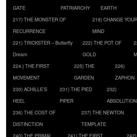
GATE
PATRIARCHY
EARTH
217) THE MONSTER OF
218) CHANGE YOU
RECURRENCE
MIND
221) TRICKSTER – Butterfly
222) THE POT OF
2
Dream
GOLD
M
224.) THE FIRST
225) THE
226)
MOVEMENT
GARDEN
ZAPHON
230) ACHILLE’S
231) THE PIED
232)
HEEL
PIPER
ABSOLUTION
236) THE COST OF
237) THE NEWTON
DISTINCTION
TEMPLATE
240) THE PRIMAL
241) THE FIRST
242