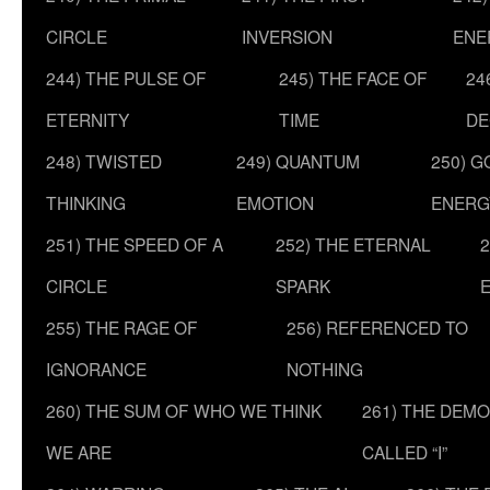
CIRCLE
INVERSION
ENE
244) THE PULSE OF
245) THE FACE OF
24
ETERNITY
TIME
DE
248) TWISTED
249) QUANTUM
250) G
THINKING
EMOTION
ENERG
251) THE SPEED OF A
252) THE ETERNAL
2
CIRCLE
SPARK
255) THE RAGE OF
256) REFERENCED TO
IGNORANCE
NOTHING
260) THE SUM OF WHO WE THINK
261) THE DEM
WE ARE
CALLED “I”