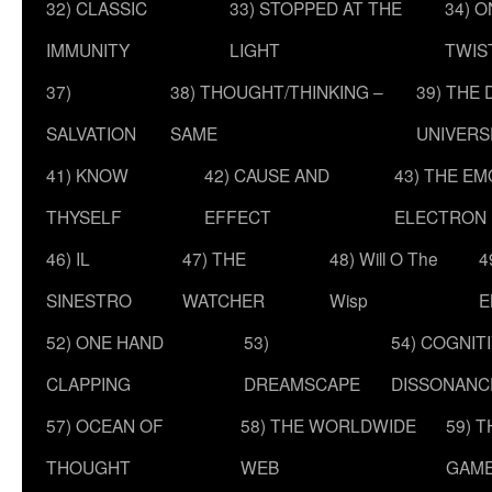
32) CLASSIC
33) STOPPED AT THE
34) O
IMMUNITY
LIGHT
TWIS
37)
38) THOUGHT/THINKING –
39) THE
SALVATION
SAME
UNIVERS
41) KNOW
42) CAUSE AND
43) THE E
THYSELF
EFFECT
ELECTRON
46) IL
47) THE
48) Will O The
4
SINESTRO
WATCHER
Wisp
E
52) ONE HAND
53)
54) COGNIT
CLAPPING
DREAMSCAPE
DISSONANC
57) OCEAN OF
58) THE WORLDWIDE
59) 
THOUGHT
WEB
GAM