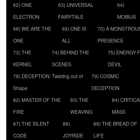
62) ONE
63) UNIVERSAL
64)
ELECTRON
FAIRYTALE
MOBIUS
68) WE ARE THE
69) ONE IS
70) A MONSTROU
ONE
ALL
PRESENCE
73) THE
74) BEHIND THE
75) ENERGY 
KERNEL
SCENES
DEVIL
78) DECEPTION: Twisting out of
79) COSMIC
Shape
DECEPTION
82) MASTER OF THE
83) THE
84) CRITICA
FIRE
WEAVING
MASS
87) THE SILENT
88)
89) THE BREAD OF
CODE
JOYRIDE
LIFE