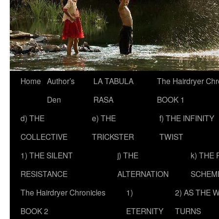
Skip
Home
Author’s
LA TABULA
The Hairdryer Chr
to
Den
RASA
BOOK 1
content
d) THE
e) THE
f) THE INFINITY
COLLECTIVE
TRICKSTER
TWIST
1) THE SILENT
j) THE
k) THE
RESISTANCE
ALTERNATION
SCHEM
The Hairdryer Chronicles
1)
2) AS THE 
BOOK 2
ETERNITY
TURNS