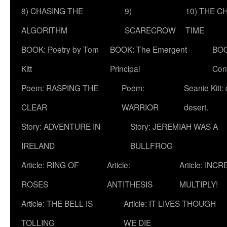
8) CHASING THE
9)
10) THE C
ALGORITHM
SCARECROW
TIME
BOOK: Poetry by Tom
BOOK: The Emergent
BOO
Kitt
Principal
Con
Poem: RASPING THE
Poem:
Seanie Kitt:
CLEAR
WARRIOR
desert.
Story: ADVENTURE IN
Story: JEREMIAH WAS A
IRELAND
BULLFROG
Article: RING OF
Article:
Article: INC
ROSES
ANTITHESIS
MULTIPLY!
Article: THE BELL IS
Article: IT LIVES THOUGH
TOLLING
WE DIE