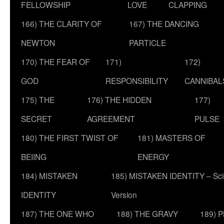
FELLOWSHIP
LOVE
CLAPPING
166) THE CLARITY OF
167) THE DANCING
NEWTON
PARTICLE
170) THE FEAR OF
171)
172)
GOD
RESPONSIBILITY
CANNIBAL
175) THE
176) THE HIDDEN
177)
SECRET
AGREEMENT
PULSE
180) THE FIRST TWIST OF
181) MASTERS OF
BEIING
ENERGY
184) MISTAKEN
185) MISTAKEN IDENTITY – Scie
IDENTITY
Version
187) THE ONE WHO
188) THE GRAVY
189) 