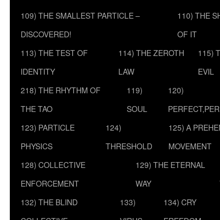
109) THE SMALLEST PARTICLE –
110) THE 
DISCOVERED!
OF IT
113) THE TEST OF
114) THE ZEROTH
115) 
IDENTITY
LAW
EVIL
218) THE RHYTHM OF
119)
120)
THE TAO
SOUL
PERFECT,PER
123) PARTICLE
124)
125) A PREHE
PHYSICS
THRESHOLD
MOVEMENT
128) COLLECTIVE
129) THE ETERNAL
ENFORCEMENT
WAY
132) THE BLIND
133)
134) CRY