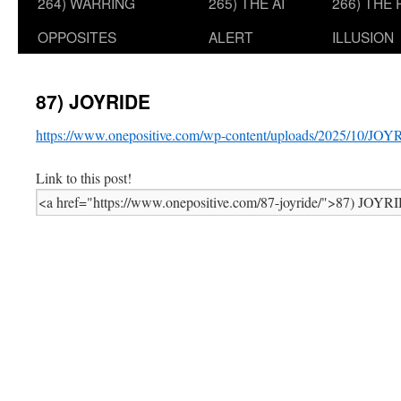
264) WARRING
265) THE AI
266) THE
OPPOSITES
ALERT
ILLUSION
87) JOYRIDE
https://www.onepositive.com/wp-content/uploads/2025/10/JO
Link to this post!