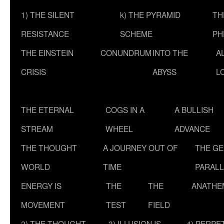
1) THE SILENT
k) THE PYRAMID
TH
RESISTANCE
SCHEME
PH
THE EINSTEIN
CONUNDRUM
INTO THE
A
CRISIS
ABYSS
L
THE ETERNAL
COGS IN A
A BULLISH
STREAM
WHEEL
ADVANCE
THE THOUGHT
A JOURNEY OUT OF
THE G
WORLD
TIME
PARALL
ENERGY IS
THE
THE
ANATHE
MOVEMENT
TEST
FIELD
2) THE THOUGHT
3) ILLUSION IS
4) PERPE