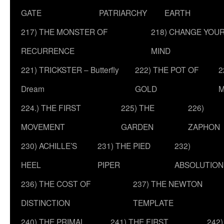
GATE
PATRIARCHY
EARTH
217) THE MONSTER OF
218) CHANGE YOU
RECURRENCE
MIND
221) TRICKSTER – Butterfly
222) THE POT OF
2
Dream
GOLD
M
224.) THE FIRST
225) THE
226)
MOVEMENT
GARDEN
ZAPHON
230) ACHILLE’S
231) THE PIED
232)
HEEL
PIPER
ABSOLUTION
236) THE COST OF
237) THE NEWTON
DISTINCTION
TEMPLATE
240) THE PRIMAL
241) THE FIRST
242