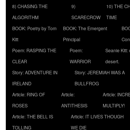
8) CHASING THE
9)
10) THE C
ALGORITHM
SCARECROW
TIME
BOOK: Poetry by Tom
BOOK: The Emergent
BOO
Kitt
Principal
Con
Poem: RASPING THE
Poem:
Seanie Kitt:
CLEAR
WARRIOR
desert.
Story: ADVENTURE IN
Story: JEREMIAH WAS A
IRELAND
BULLFROG
Article: RING OF
Article:
Article: INC
ROSES
ANTITHESIS
MULTIPLY!
Article: THE BELL IS
Article: IT LIVES THOUGH
TOLLING
WE DIE