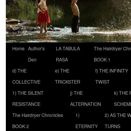
Skip
Home
Author’s
LA TABULA
The Hairdryer Chr
to
Den
RASA
BOOK 1
content
d) THE
e) THE
f) THE INFINITY
COLLECTIVE
TRICKSTER
TWIST
1) THE SILENT
j) THE
k) THE
RESISTANCE
ALTERNATION
SCHEM
The Hairdryer Chronicles
1)
2) AS THE 
BOOK 2
ETERNITY
TURNS