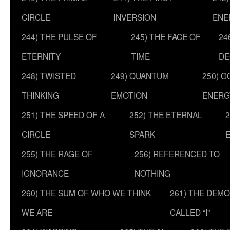
CIRCLE
INVERSION
ENE
244) THE PULSE OF
245) THE FACE OF
24
ETERNITY
TIME
DE
248) TWISTED
249) QUANTUM
250) G
THINKING
EMOTION
ENERG
251) THE SPEED OF A
252) THE ETERNAL
2
CIRCLE
SPARK
255) THE RAGE OF
256) REFERENCED TO
IGNORANCE
NOTHING
260) THE SUM OF WHO WE THINK
261) THE DEM
WE ARE
CALLED “I”