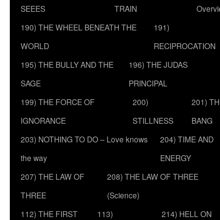
SEEES
TRAIN
Overv
190) THE WHEEL BENEATH THE
191)
WORLD
RECIPROCATION
195) THE BULLY AND THE
196) THE JUDAS
SAGE
PRINCIPAL
199) THE FORCE OF
200)
201) T
IGNORANCE
STILLNESS
BANG
203) NOTHING TO DO – Love knows
204) TIME AND
the way
ENERGY
207) THE LAW OF
208) THE LAW OF THREE
THREE
(Science)
112) THE FIRST
113)
214) HELL ON