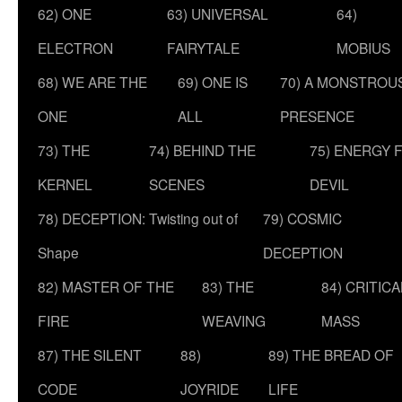
62) ONE
63) UNIVERSAL
64)
ELECTRON
FAIRYTALE
MOBIUS
68) WE ARE THE
69) ONE IS
70) A MONSTROU
ONE
ALL
PRESENCE
73) THE
74) BEHIND THE
75) ENERGY 
KERNEL
SCENES
DEVIL
78) DECEPTION: Twisting out of
79) COSMIC
Shape
DECEPTION
82) MASTER OF THE
83) THE
84) CRITICA
FIRE
WEAVING
MASS
87) THE SILENT
88)
89) THE BREAD OF
CODE
JOYRIDE
LIFE