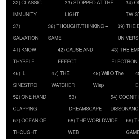
32) CLASSIC
33) STOPPED AT THE
34) O
IMMUNITY
LIGHT
TWIS
37)
38) THOUGHT/THINKING –
39) THE
SALVATION
SAME
UNIVERS
41) KNOW
42) CAUSE AND
43) THE E
THYSELF
EFFECT
ELECTRON
46) IL
47) THE
48) Will O The
4
SINESTRO
WATCHER
Wisp
E
52) ONE HAND
53)
54) COGNIT
CLAPPING
DREAMSCAPE
DISSONANC
57) OCEAN OF
58) THE WORLDWIDE
59) 
THOUGHT
WEB
GAM