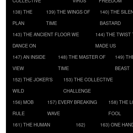
COLLECTIVE
VIRUS
FREEDOM
138) THE
139) THE WINGS OF
140) THE SILE
PLAN
TIME
BASTARD
143) THE ANCIENT FLOOR WE
144) THE TWIST
DANCE ON
MADE US
147) AN INSIDE
148) THE MASTER OF
149) T
VIEW
TIME
BEAST
152) THE JOKER’S
153) THE COLLECTIVE
WILD
CHALLENGE
156) MOB
157) EVERY BREAKING
158) THE 
RULE
WAVE
FOOL
161) THE HUMAN
162)
163) ONE HAN