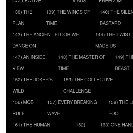
COLLECTIVE
VIRUS
FREEDOM
138) THE
139) THE WINGS OF
140) THE SILE
PLAN
TIME
BASTARD
143) THE ANCIENT FLOOR WE
144) THE TWIST
DANCE ON
MADE US
147) AN INSIDE
148) THE MASTER OF
149) T
VIEW
TIME
BEAST
152) THE JOKER’S
153) THE COLLECTIVE
WILD
CHALLENGE
156) MOB
157) EVERY BREAKING
158) THE 
RULE
WAVE
FOOL
161) THE HUMAN
162)
163) ONE HAN