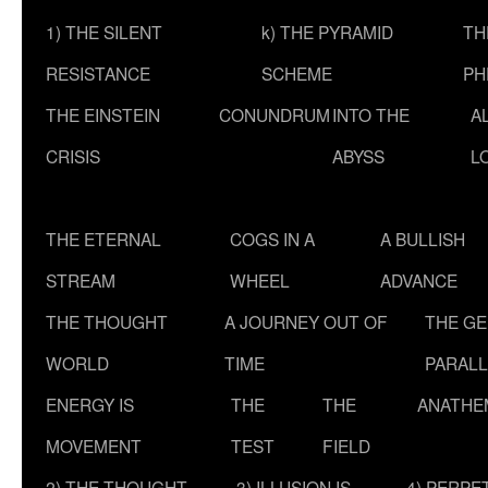
1) THE SILENT
k) THE PYRAMID
TH
RESISTANCE
SCHEME
PH
THE EINSTEIN
CONUNDRUM
INTO THE
A
CRISIS
ABYSS
L
THE ETERNAL
COGS IN A
A BULLISH
STREAM
WHEEL
ADVANCE
THE THOUGHT
A JOURNEY OUT OF
THE G
WORLD
TIME
PARALL
ENERGY IS
THE
THE
ANATHE
MOVEMENT
TEST
FIELD
2) THE THOUGHT
3) ILLUSION IS
4) PERPE