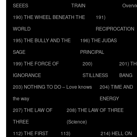
SEEES
TRAIN
Overv
190) THE WHEEL BENEATH THE
191)
WORLD
RECIPROCATION
195) THE BULLY AND THE
196) THE JUDAS
SAGE
PRINCIPAL
199) THE FORCE OF
200)
201) T
IGNORANCE
STILLNESS
BANG
203) NOTHING TO DO – Love knows
204) TIME AND
the way
ENERGY
207) THE LAW OF
208) THE LAW OF THREE
THREE
(Science)
112) THE FIRST
113)
214) HELL ON