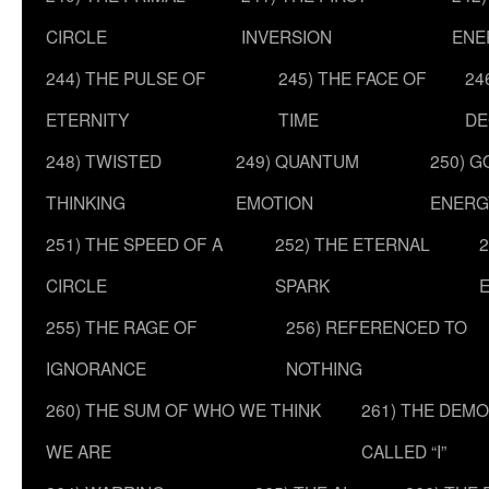
CIRCLE
INVERSION
ENE
244) THE PULSE OF
245) THE FACE OF
24
ETERNITY
TIME
DE
248) TWISTED
249) QUANTUM
250) G
THINKING
EMOTION
ENERG
251) THE SPEED OF A
252) THE ETERNAL
2
CIRCLE
SPARK
255) THE RAGE OF
256) REFERENCED TO
IGNORANCE
NOTHING
260) THE SUM OF WHO WE THINK
261) THE DEM
WE ARE
CALLED “I”