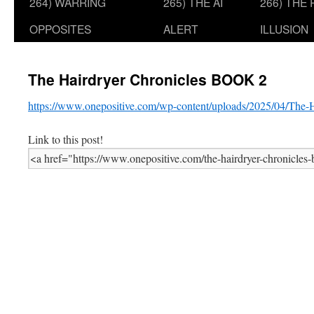
264) WARRING
265) THE AI
266) THE
OPPOSITES
ALERT
ILLUSION
The Hairdryer Chronicles BOOK 2
https://www.onepositive.com/wp-content/uploads/2025/04/The-
Link to this post!