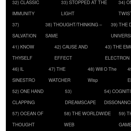
32) CLASSIC
33) STOPPED AT THE
34) O
IMMUNITY
LIGHT
TWIS
37)
38) THOUGHT/THINKING –
39) THE
SALVATION
SAME
UNIVERS
41) KNOW
42) CAUSE AND
43) THE E
THYSELF
EFFECT
ELECTRON
46) IL
47) THE
48) Will O The
4
SINESTRO
WATCHER
Wisp
E
52) ONE HAND
53)
54) COGNIT
CLAPPING
DREAMSCAPE
DISSONANC
57) OCEAN OF
58) THE WORLDWIDE
59) 
THOUGHT
WEB
GAM