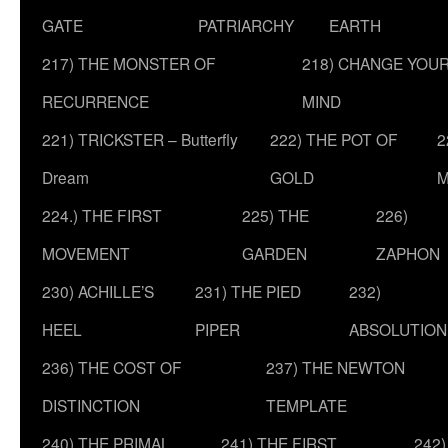
GATE
PATRIARCHY
EARTH
217) THE MONSTER OF
218) CHANGE YOU
RECURRENCE
MIND
221) TRICKSTER – Butterfly
222) THE POT OF
2
Dream
GOLD
M
224.) THE FIRST
225) THE
226)
MOVEMENT
GARDEN
ZAPHON
230) ACHILLE’S
231) THE PIED
232)
HEEL
PIPER
ABSOLUTION
236) THE COST OF
237) THE NEWTON
DISTINCTION
TEMPLATE
240) THE PRIMAL
241) THE FIRST
242