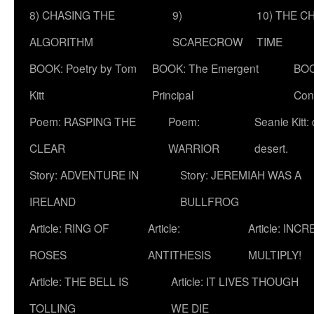
8) CHASING THE
9)
10) THE C
ALGORITHM
SCARECROW
TIME
BOOK: Poetry by Tom
BOOK: The Emergent
BOO
Kitt
Principal
Con
Poem: RASPING THE
Poem:
Seanie Kitt:
CLEAR
WARRIOR
desert.
Story: ADVENTURE IN
Story: JEREMIAH WAS A
IRELAND
BULLFROG
Article: RING OF
Article:
Article: INC
ROSES
ANTITHESIS
MULTIPLY!
Article: THE BELL IS
Article: IT LIVES THOUGH
TOLLING
WE DIE