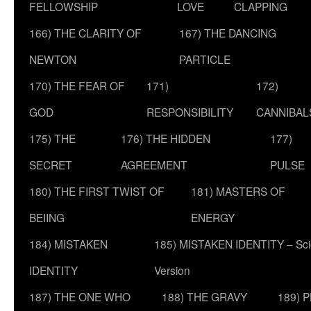
FELLOWSHIP
LOVE
CLAPPING
166) THE CLARITY OF
167) THE DANCING
NEWTON
PARTICLE
170) THE FEAR OF
171)
172)
GOD
RESPONSIBILITY
CANNIBAL
175) THE
176) THE HIDDEN
177)
SECRET
AGREEMENT
PULSE
180) THE FIRST TWIST OF
181) MASTERS OF
BEIING
ENERGY
184) MISTAKEN
185) MISTAKEN IDENTITY – Scie
IDENTITY
Version
187) THE ONE WHO
188) THE GRAVY
189) 