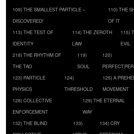
109) THE SMALLEST PARTICLE –
110) THE 
DISCOVERED!
OF IT
113) THE TEST OF
114) THE ZEROTH
115) 
IDENTITY
LAW
EVIL
218) THE RHYTHM OF
119)
120)
THE TAO
SOUL
PERFECT,PER
123) PARTICLE
124)
125) A PREHE
PHYSICS
THRESHOLD
MOVEMENT
128) COLLECTIVE
129) THE ETERNAL
ENFORCEMENT
WAY
132) THE BLIND
133)
134) CRY