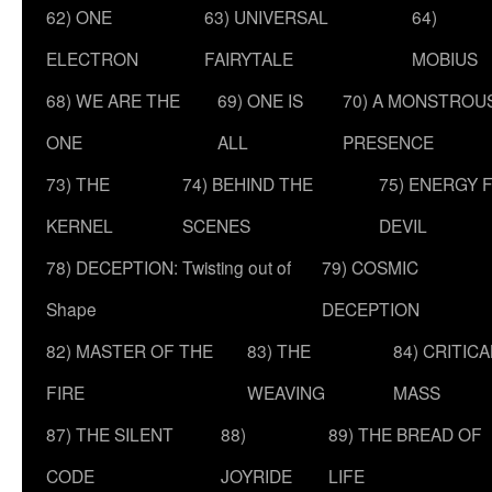
62) ONE
63) UNIVERSAL
64)
ELECTRON
FAIRYTALE
MOBIUS
68) WE ARE THE
69) ONE IS
70) A MONSTROU
ONE
ALL
PRESENCE
73) THE
74) BEHIND THE
75) ENERGY 
KERNEL
SCENES
DEVIL
78) DECEPTION: Twisting out of
79) COSMIC
Shape
DECEPTION
82) MASTER OF THE
83) THE
84) CRITICA
FIRE
WEAVING
MASS
87) THE SILENT
88)
89) THE BREAD OF
CODE
JOYRIDE
LIFE