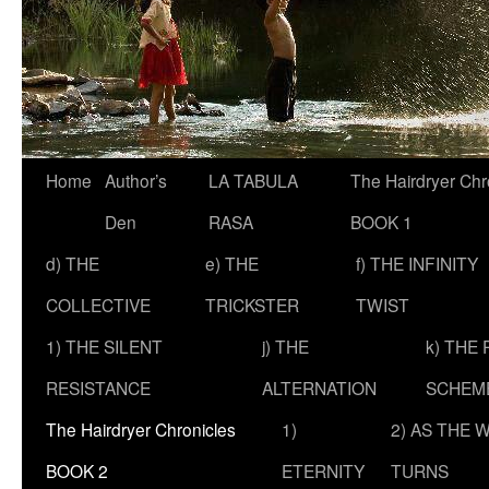
Skip
Home
Author’s
LA TABULA
The Hairdryer Chr
to
Den
RASA
BOOK 1
content
d) THE
e) THE
f) THE INFINITY
COLLECTIVE
TRICKSTER
TWIST
1) THE SILENT
j) THE
k) THE
RESISTANCE
ALTERNATION
SCHEM
The Hairdryer Chronicles
1)
2) AS THE 
BOOK 2
ETERNITY
TURNS