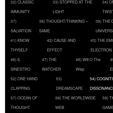
32) CLASSIC
33) STOPPED AT THE
34) O
IMMUNITY
LIGHT
TWIS
37)
38) THOUGHT/THINKING –
39) THE
SALVATION
SAME
UNIVERS
41) KNOW
42) CAUSE AND
43) THE E
THYSELF
EFFECT
ELECTRON
46) IL
47) THE
48) Will O The
4
SINESTRO
WATCHER
Wisp
E
52) ONE HAND
53)
54) COGNIT
CLAPPING
DREAMSCAPE
DISSONANC
57) OCEAN OF
58) THE WORLDWIDE
59) 
THOUGHT
WEB
GAM