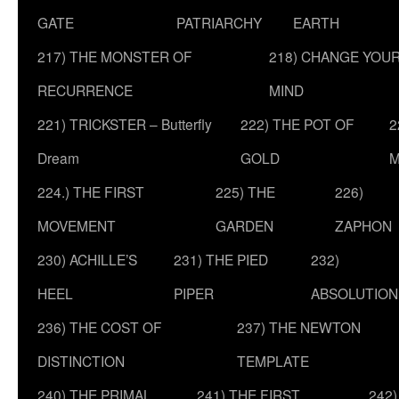
GATE
PATRIARCHY
EARTH
217) THE MONSTER OF
218) CHANGE YOU
RECURRENCE
MIND
221) TRICKSTER – Butterfly
222) THE POT OF
2
Dream
GOLD
M
224.) THE FIRST
225) THE
226)
MOVEMENT
GARDEN
ZAPHON
230) ACHILLE’S
231) THE PIED
232)
HEEL
PIPER
ABSOLUTION
236) THE COST OF
237) THE NEWTON
DISTINCTION
TEMPLATE
240) THE PRIMAL
241) THE FIRST
242