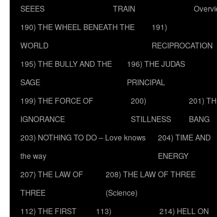
SEEES
TRAIN
Overv
190) THE WHEEL BENEATH THE
191)
WORLD
RECIPROCATION
195) THE BULLY AND THE
196) THE JUDAS
SAGE
PRINCIPAL
199) THE FORCE OF
200)
201) T
IGNORANCE
STILLNESS
BANG
203) NOTHING TO DO – Love knows
204) TIME AND
the way
ENERGY
207) THE LAW OF
208) THE LAW OF THREE
THREE
(Science)
112) THE FIRST
113)
214) HELL ON