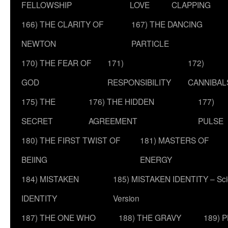
FELLOWSHIP
LOVE
CLAPPING
166) THE CLARITY OF
167) THE DANCING
NEWTON
PARTICLE
170) THE FEAR OF
171)
172)
GOD
RESPONSIBILITY
CANNIBAL
175) THE
176) THE HIDDEN
177)
SECRET
AGREEMENT
PULSE
180) THE FIRST TWIST OF
181) MASTERS OF
BEIING
ENERGY
184) MISTAKEN
185) MISTAKEN IDENTITY – Scie
IDENTITY
Version
187) THE ONE WHO
188) THE GRAVY
189) 