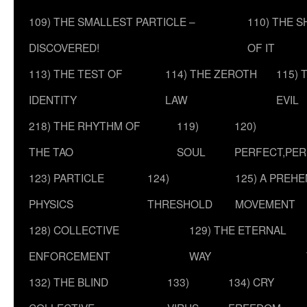
109) THE SMALLEST PARTICLE –
110) THE 
DISCOVERED!
OF IT
113) THE TEST OF
114) THE ZEROTH
115) 
IDENTITY
LAW
EVIL
218) THE RHYTHM OF
119)
120)
THE TAO
SOUL
PERFECT,PER
123) PARTICLE
124)
125) A PREHE
PHYSICS
THRESHOLD
MOVEMENT
128) COLLECTIVE
129) THE ETERNAL
ENFORCEMENT
WAY
132) THE BLIND
133)
134) CRY