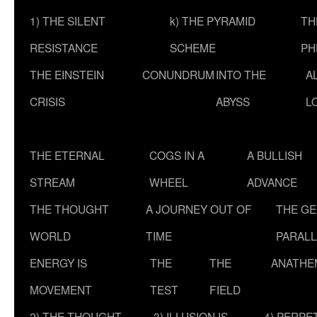
1) THE SILENT
k) THE PYRAMID
TH
RESISTANCE
SCHEME
PH
THE EINSTEIN
CONUNDRUM
INTO THE
A
CRISIS
ABYSS
L
THE ETERNAL
COGS IN A
A BULLISH
STREAM
WHEEL
ADVANCE
THE THOUGHT
A JOURNEY OUT OF
THE G
WORLD
TIME
PARALL
ENERGY IS
THE
THE
ANATHE
MOVEMENT
TEST
FIELD
2) THE THOUGHT
3) ILLUSION IS
4) PERPE