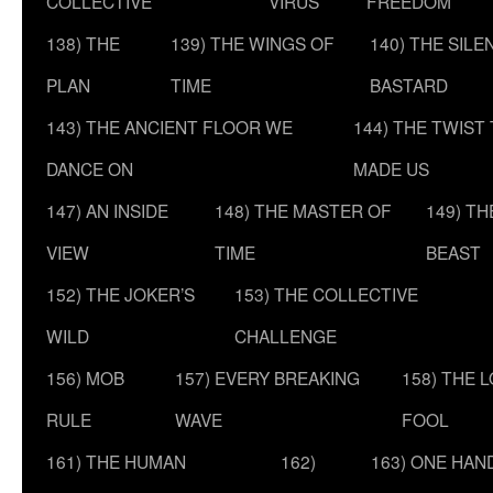
COLLECTIVE
VIRUS
FREEDOM
138) THE
139) THE WINGS OF
140) THE SILE
PLAN
TIME
BASTARD
143) THE ANCIENT FLOOR WE
144) THE TWIST
DANCE ON
MADE US
147) AN INSIDE
148) THE MASTER OF
149) T
VIEW
TIME
BEAST
152) THE JOKER’S
153) THE COLLECTIVE
WILD
CHALLENGE
156) MOB
157) EVERY BREAKING
158) THE 
RULE
WAVE
FOOL
161) THE HUMAN
162)
163) ONE HAN