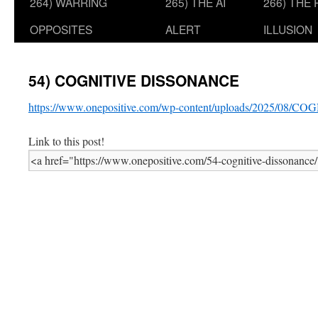
264) WARRING
265) THE AI
266) THE
OPPOSITES
ALERT
ILLUSION
54) COGNITIVE DISSONANCE
https://www.onepositive.com/wp-content/uploads/2025/08
Link to this post!