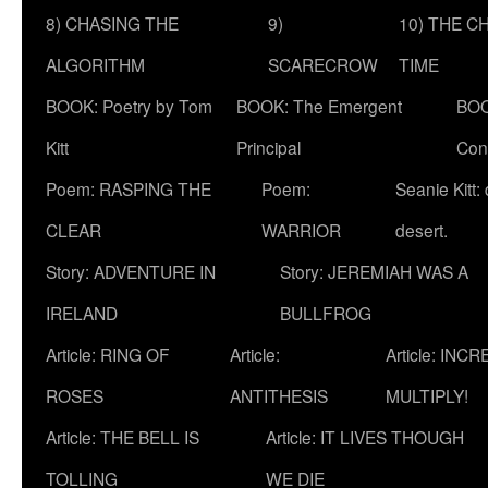
8) CHASING THE
9)
10) THE C
ALGORITHM
SCARECROW
TIME
BOOK: Poetry by Tom
BOOK: The Emergent
BOO
Kitt
Principal
Con
Poem: RASPING THE
Poem:
Seanie Kitt:
CLEAR
WARRIOR
desert.
Story: ADVENTURE IN
Story: JEREMIAH WAS A
IRELAND
BULLFROG
Article: RING OF
Article:
Article: INC
ROSES
ANTITHESIS
MULTIPLY!
Article: THE BELL IS
Article: IT LIVES THOUGH
TOLLING
WE DIE