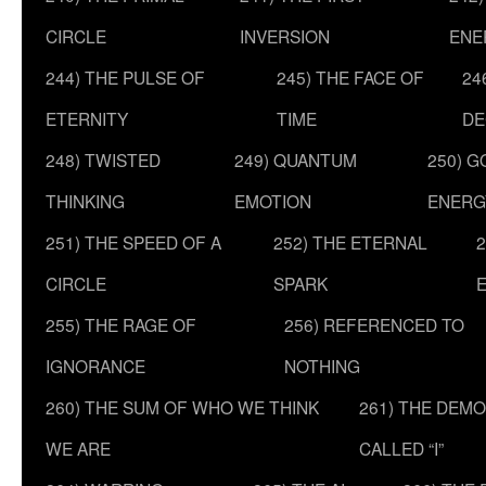
CIRCLE
INVERSION
ENE
244) THE PULSE OF
245) THE FACE OF
24
ETERNITY
TIME
DE
248) TWISTED
249) QUANTUM
250) G
THINKING
EMOTION
ENERG
251) THE SPEED OF A
252) THE ETERNAL
2
CIRCLE
SPARK
255) THE RAGE OF
256) REFERENCED TO
IGNORANCE
NOTHING
260) THE SUM OF WHO WE THINK
261) THE DEM
WE ARE
CALLED “I”