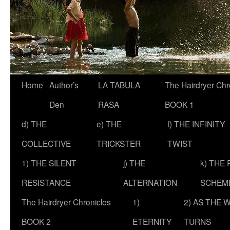
Skip
Home
Author’s
LA TABULA
The Hairdryer Chr
to
Den
RASA
BOOK 1
content
d) THE
e) THE
f) THE INFINITY
COLLECTIVE
TRICKSTER
TWIST
1) THE SILENT
j) THE
k) THE
RESISTANCE
ALTERNATION
SCHEM
The Hairdryer Chronicles
1)
2) AS THE 
BOOK 2
ETERNITY
TURNS