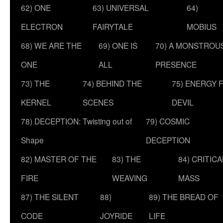
62) ONE
63) UNIVERSAL
64)
ELECTRON
FAIRYTALE
MOBIUS
68) WE ARE THE
69) ONE IS
70) A MONSTROU
ONE
ALL
PRESENCE
73) THE
74) BEHIND THE
75) ENERGY 
KERNEL
SCENES
DEVIL
78) DECEPTION: Twisting out of
79) COSMIC
Shape
DECEPTION
82) MASTER OF THE
83) THE
84) CRITICA
FIRE
WEAVING
MASS
87) THE SILENT
88)
89) THE BREAD OF
CODE
JOYRIDE
LIFE