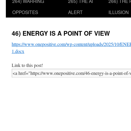
264) WARRING
265) THE AI
266) THE
OPPOSITES
ALERT
ILLUSION
46) ENERGY IS A POINT OF VIEW
https://www.onepositive.com/wp-content/uploads/2025/10/
1.docx
Link to this post!