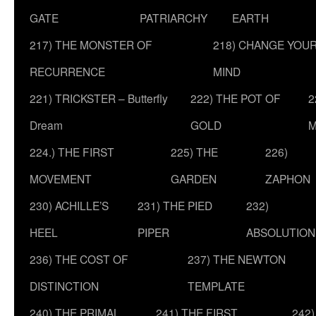
GATE
PATRIARCHY
EARTH
217) THE MONSTER OF
218) CHANGE YOU
RECURRENCE
MIND
221) TRICKSTER – Butterfly
222) THE POT OF
2
Dream
GOLD
M
224.) THE FIRST
225) THE
226)
MOVEMENT
GARDEN
ZAPHON
230) ACHILLE’S
231) THE PIED
232)
HEEL
PIPER
ABSOLUTION
236) THE COST OF
237) THE NEWTON
DISTINCTION
TEMPLATE
240) THE PRIMAL
241) THE FIRST
242