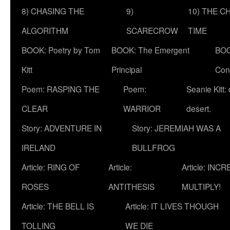
8) CHASING THE
9)
10) THE C
ALGORITHM
SCARECROW
TIME
BOOK: Poetry by Tom
BOOK: The Emergent
BOO
Kitt
Principal
Con
Poem: RASPING THE
Poem:
Seanie Kitt:
CLEAR
WARRIOR
desert.
Story: ADVENTURE IN
Story: JEREMIAH WAS A
IRELAND
BULLFROG
Article: RING OF
Article:
Article: INC
ROSES
ANTITHESIS
MULTIPLY!
Article: THE BELL IS
Article: IT LIVES THOUGH
TOLLING
WE DIE