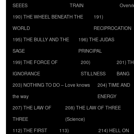
SEEES
TRAIN
Overv
190) THE WHEEL BENEATH THE
191)
WORLD
RECIPROCATION
195) THE BULLY AND THE
196) THE JUDAS
SAGE
PRINCIPAL
199) THE FORCE OF
200)
201) T
IGNORANCE
STILLNESS
BANG
203) NOTHING TO DO – Love knows
204) TIME AND
the way
ENERGY
207) THE LAW OF
208) THE LAW OF THREE
THREE
(Science)
112) THE FIRST
113)
214) HELL ON