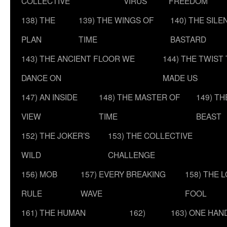
COLLECTIVE
VIRUS
FREEDOM
138) THE
139) THE WINGS OF
140) THE SILE
PLAN
TIME
BASTARD
143) THE ANCIENT FLOOR WE
144) THE TWIST
DANCE ON
MADE US
147) AN INSIDE
148) THE MASTER OF
149) T
VIEW
TIME
BEAST
152) THE JOKER’S
153) THE COLLECTIVE
WILD
CHALLENGE
156) MOB
157) EVERY BREAKING
158) THE 
RULE
WAVE
FOOL
161) THE HUMAN
162)
163) ONE HAN