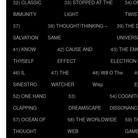
32) CLASSIC
33) STOPPED AT THE
34) O
IMMUNITY
LIGHT
TWIS
37)
38) THOUGHT/THINKING –
39) THE
SALVATION
SAME
UNIVERS
41) KNOW
42) CAUSE AND
43) THE E
THYSELF
EFFECT
ELECTRON
46) IL
47) THE
48) Will O The
4
SINESTRO
WATCHER
Wisp
E
52) ONE HAND
53)
54) COGNIT
CLAPPING
DREAMSCAPE
DISSONANC
57) OCEAN OF
58) THE WORLDWIDE
59) 
THOUGHT
WEB
GAM