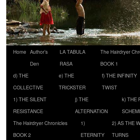
Skip
Home
Author’s
LA TABULA
The Hairdryer Chr
to
Den
RASA
BOOK 1
content
d) THE
e) THE
f) THE INFINITY
COLLECTIVE
TRICKSTER
TWIST
1) THE SILENT
j) THE
k) THE
RESISTANCE
ALTERNATION
SCHEM
The Hairdryer Chronicles
1)
2) AS THE 
BOOK 2
ETERNITY
TURNS