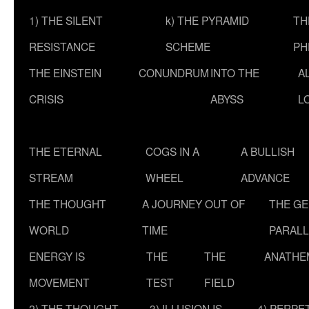
1) THE SILENT
k) THE PYRAMID
TH
RESISTANCE
SCHEME
PH
THE EINSTEIN
CONUNDRUM
INTO THE
A
CRISIS
ABYSS
L
THE ETERNAL
COGS IN A
A BULLISH
STREAM
WHEEL
ADVANCE
THE THOUGHT
A JOURNEY OUT OF
THE G
WORLD
TIME
PARALL
ENERGY IS
THE
THE
ANATHE
MOVEMENT
TEST
FIELD
2) THE THOUGHT
3) ILLUSION IS
4) PERPE