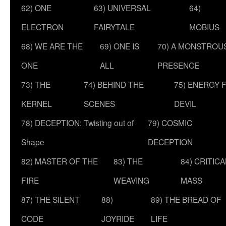
62) ONE
63) UNIVERSAL
64)
ELECTRON
FAIRYTALE
MOBIUS
68) WE ARE THE
69) ONE IS
70) A MONSTROU
ONE
ALL
PRESENCE
73) THE
74) BEHIND THE
75) ENERGY 
KERNEL
SCENES
DEVIL
78) DECEPTION: Twisting out of
79) COSMIC
Shape
DECEPTION
82) MASTER OF THE
83) THE
84) CRITICA
FIRE
WEAVING
MASS
87) THE SILENT
88)
89) THE BREAD OF
CODE
JOYRIDE
LIFE