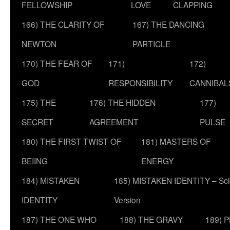
FELLOWSHIP
LOVE
CLAPPING
166) THE CLARITY OF
167) THE DANCING
NEWTON
PARTICLE
170) THE FEAR OF
171)
172)
GOD
RESPONSIBILITY
CANNIBAL
175) THE
176) THE HIDDEN
177)
SECRET
AGREEMENT
PULSE
180) THE FIRST TWIST OF
181) MASTERS OF
BEIING
ENERGY
184) MISTAKEN
185) MISTAKEN IDENTITY – Scie
IDENTITY
Version
187) THE ONE WHO
188) THE GRAVY
189) 