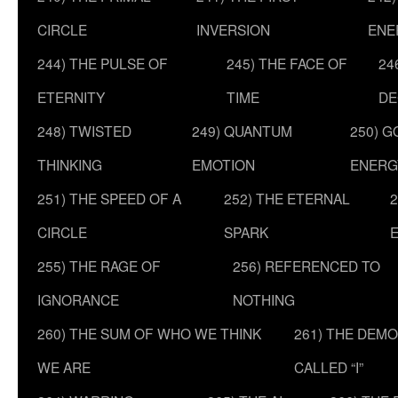
CIRCLE
INVERSION
ENE
244) THE PULSE OF
245) THE FACE OF
24
ETERNITY
TIME
DE
248) TWISTED
249) QUANTUM
250) G
THINKING
EMOTION
ENERG
251) THE SPEED OF A
252) THE ETERNAL
2
CIRCLE
SPARK
255) THE RAGE OF
256) REFERENCED TO
IGNORANCE
NOTHING
260) THE SUM OF WHO WE THINK
261) THE DEM
WE ARE
CALLED “I”