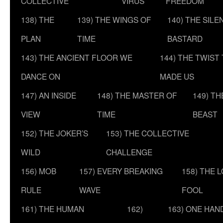
COLLECTIVE
VIRUS
FREEDOM
138) THE
139) THE WINGS OF
140) THE SILE
PLAN
TIME
BASTARD
143) THE ANCIENT FLOOR WE
144) THE TWIST
DANCE ON
MADE US
147) AN INSIDE
148) THE MASTER OF
149) T
VIEW
TIME
BEAST
152) THE JOKER’S
153) THE COLLECTIVE
WILD
CHALLENGE
156) MOB
157) EVERY BREAKING
158) THE 
RULE
WAVE
FOOL
161) THE HUMAN
162)
163) ONE HAN