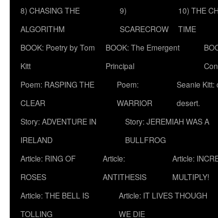
8) CHASING THE
9)
10) THE C
ALGORITHM
SCARECROW
TIME
BOOK: Poetry by Tom
BOOK: The Emergent
BOO
Kitt
Principal
Con
Poem: RASPING THE
Poem:
Seanie Kitt:
CLEAR
WARRIOR
desert.
Story: ADVENTURE IN
Story: JEREMIAH WAS A
IRELAND
BULLFROG
Article: RING OF
Article:
Article: INC
ROSES
ANTITHESIS
MULTIPLY!
Article: THE BELL IS
Article: IT LIVES THOUGH
TOLLING
WE DIE