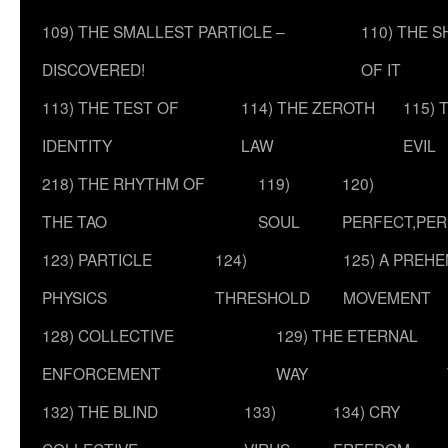
109) THE SMALLEST PARTICLE –
110) THE 
DISCOVERED!
OF IT
113) THE TEST OF
114) THE ZEROTH
115) 
IDENTITY
LAW
EVIL
218) THE RHYTHM OF
119)
120)
THE TAO
SOUL
PERFECT,PER
123) PARTICLE
124)
125) A PREHE
PHYSICS
THRESHOLD
MOVEMENT
128) COLLECTIVE
129) THE ETERNAL
ENFORCEMENT
WAY
132) THE BLIND
133)
134) CRY