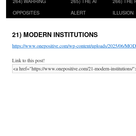
264) WARRING
265) THE AI
266) THE
OPPOSITES
ALERT
ILLUSION
21) MODERN INSTITUTIONS
https://www.onepositive.com/wp-content/uploads/2025/06
Link to this post!