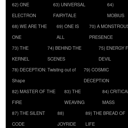
62) ONE
63) UNIVERSAL
64)
ELECTRON
FAIRYTALE
MOBIUS
68) WE ARE THE
69) ONE IS
70) A MONSTROU
ONE
ALL
PRESENCE
73) THE
74) BEHIND THE
75) ENERGY 
KERNEL
SCENES
DEVIL
78) DECEPTION: Twisting out of
79) COSMIC
Shape
DECEPTION
82) MASTER OF THE
83) THE
84) CRITICA
FIRE
WEAVING
MASS
87) THE SILENT
88)
89) THE BREAD OF
CODE
JOYRIDE
LIFE