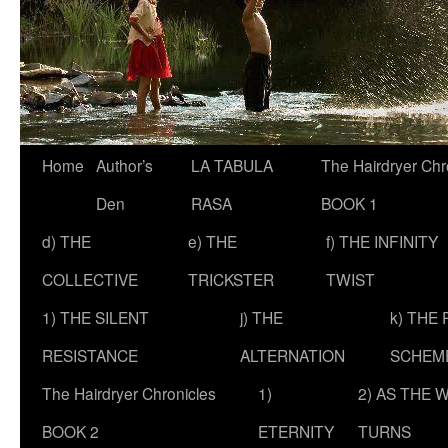
Skip
Home
Author’s
LA TABULA
The Hairdryer Chr
to
Den
RASA
BOOK 1
content
d) THE
e) THE
f) THE INFINITY
COLLECTIVE
TRICKSTER
TWIST
1) THE SILENT
j) THE
k) THE
RESISTANCE
ALTERNATION
SCHEM
The Hairdryer Chronicles
1)
2) AS THE 
BOOK 2
ETERNITY
TURNS