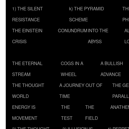
1) THE SILENT
k) THE PYRAMID
TH
RESISTANCE
SCHEME
PH
THE EINSTEIN
CONUNDRUM
INTO THE
A
CRISIS
ABYSS
L
THE ETERNAL
COGS IN A
A BULLISH
STREAM
WHEEL
ADVANCE
THE THOUGHT
A JOURNEY OUT OF
THE G
WORLD
TIME
PARALL
ENERGY IS
THE
THE
ANATHE
MOVEMENT
TEST
FIELD
2) THE THOUGHT
3) ILLUSION IS
4) PERPE