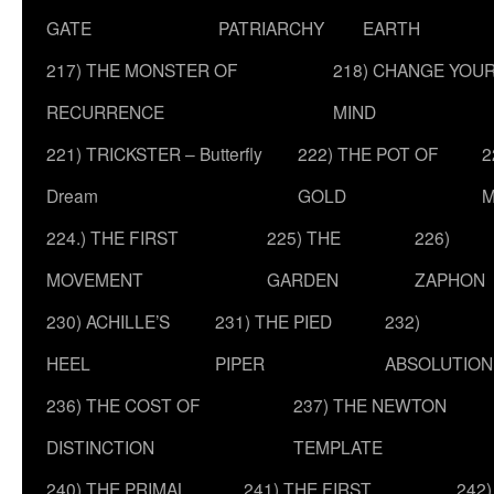
GATE
PATRIARCHY
EARTH
217) THE MONSTER OF
218) CHANGE YOU
RECURRENCE
MIND
221) TRICKSTER – Butterfly
222) THE POT OF
2
Dream
GOLD
M
224.) THE FIRST
225) THE
226)
MOVEMENT
GARDEN
ZAPHON
230) ACHILLE’S
231) THE PIED
232)
HEEL
PIPER
ABSOLUTION
236) THE COST OF
237) THE NEWTON
DISTINCTION
TEMPLATE
240) THE PRIMAL
241) THE FIRST
242