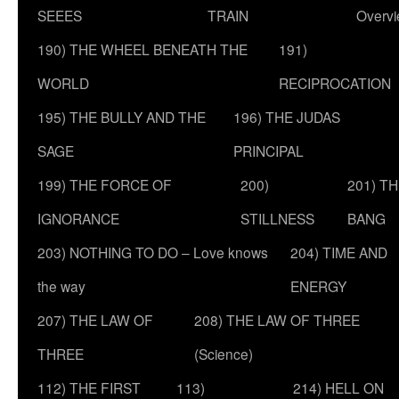
SEEES
TRAIN
Overv
190) THE WHEEL BENEATH THE
191)
WORLD
RECIPROCATION
195) THE BULLY AND THE
196) THE JUDAS
SAGE
PRINCIPAL
199) THE FORCE OF
200)
201) T
IGNORANCE
STILLNESS
BANG
203) NOTHING TO DO – Love knows
204) TIME AND
the way
ENERGY
207) THE LAW OF
208) THE LAW OF THREE
THREE
(Science)
112) THE FIRST
113)
214) HELL ON