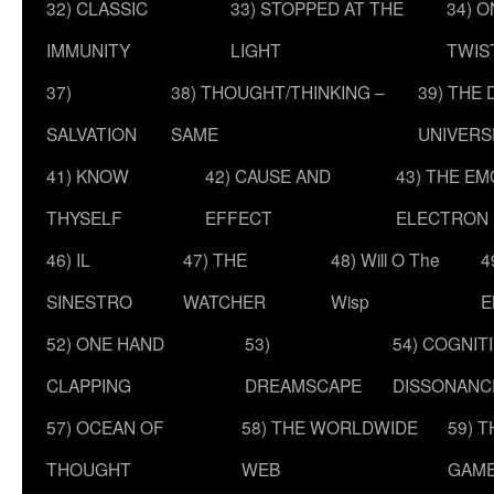
32) CLASSIC
33) STOPPED AT THE
34) O
IMMUNITY
LIGHT
TWIS
37)
38) THOUGHT/THINKING –
39) THE
SALVATION
SAME
UNIVERS
41) KNOW
42) CAUSE AND
43) THE E
THYSELF
EFFECT
ELECTRON
46) IL
47) THE
48) Will O The
4
SINESTRO
WATCHER
Wisp
E
52) ONE HAND
53)
54) COGNIT
CLAPPING
DREAMSCAPE
DISSONANC
57) OCEAN OF
58) THE WORLDWIDE
59) 
THOUGHT
WEB
GAM