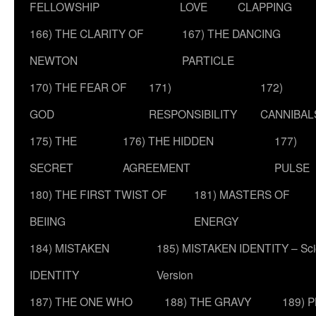
FELLOWSHIP
LOVE
CLAPPING
166) THE CLARITY OF
167) THE DANCING
NEWTON
PARTICLE
170) THE FEAR OF
171)
172)
GOD
RESPONSIBILITY
CANNIBAL
175) THE
176) THE HIDDEN
177)
SECRET
AGREEMENT
PULSE
180) THE FIRST TWIST OF
181) MASTERS OF
BEIING
ENERGY
184) MISTAKEN
185) MISTAKEN IDENTITY – Scie
IDENTITY
Version
187) THE ONE WHO
188) THE GRAVY
189) 