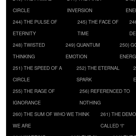
CIRCLE
INVERSION
ENE
244) THE PULSE OF
245) THE FACE OF
24
ETERNITY
TIME
DE
248) TWISTED
249) QUANTUM
250) G
THINKING
EMOTION
ENERG
251) THE SPEED OF A
252) THE ETERNAL
2
CIRCLE
SPARK
255) THE RAGE OF
256) REFERENCED TO
IGNORANCE
NOTHING
260) THE SUM OF WHO WE THINK
261) THE DEM
WE ARE
CALLED “I”