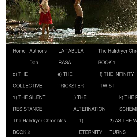
Skip
Home
Author’s
LA TABULA
The Hairdryer Chr
to
Den
RASA
BOOK 1
content
d) THE
e) THE
f) THE INFINITY
COLLECTIVE
TRICKSTER
TWIST
1) THE SILENT
j) THE
k) THE
RESISTANCE
ALTERNATION
SCHEM
The Hairdryer Chronicles
1)
2) AS THE 
BOOK 2
ETERNITY
TURNS