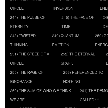
CIRCLE
INVERSION
ENE
244) THE PULSE OF
245) THE FACE OF
24
ETERNITY
TIME
DE
248) TWISTED
249) QUANTUM
250) G
THINKING
EMOTION
ENERG
251) THE SPEED OF A
252) THE ETERNAL
2
CIRCLE
SPARK
255) THE RAGE OF
256) REFERENCED TO
IGNORANCE
NOTHING
260) THE SUM OF WHO WE THINK
261) THE DEM
WE ARE
CALLED “I”