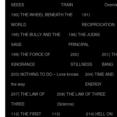
SEEES
TRAIN
Overv
190) THE WHEEL BENEATH THE
191)
WORLD
RECIPROCATION
195) THE BULLY AND THE
196) THE JUDAS
SAGE
PRINCIPAL
199) THE FORCE OF
200)
201) T
IGNORANCE
STILLNESS
BANG
203) NOTHING TO DO – Love knows
204) TIME AND
the way
ENERGY
207) THE LAW OF
208) THE LAW OF THREE
THREE
(Science)
112) THE FIRST
113)
214) HELL ON