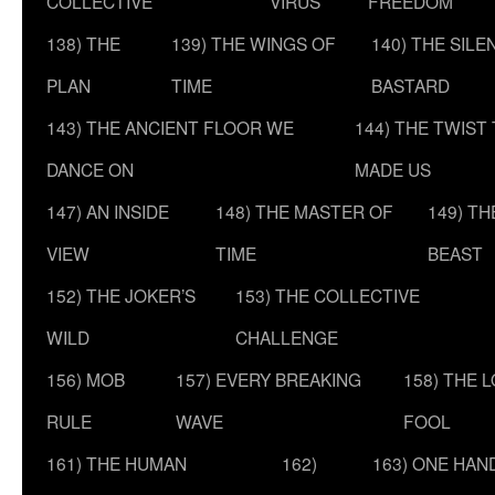
COLLECTIVE
VIRUS
FREEDOM
138) THE
139) THE WINGS OF
140) THE SILE
PLAN
TIME
BASTARD
143) THE ANCIENT FLOOR WE
144) THE TWIST
DANCE ON
MADE US
147) AN INSIDE
148) THE MASTER OF
149) T
VIEW
TIME
BEAST
152) THE JOKER’S
153) THE COLLECTIVE
WILD
CHALLENGE
156) MOB
157) EVERY BREAKING
158) THE 
RULE
WAVE
FOOL
161) THE HUMAN
162)
163) ONE HAN