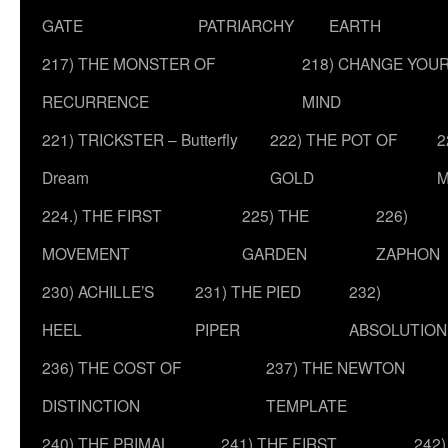
GATE
PATRIARCHY
EARTH
217) THE MONSTER OF
218) CHANGE YOU
RECURRENCE
MIND
221) TRICKSTER – Butterfly
222) THE POT OF
2
Dream
GOLD
M
224.) THE FIRST
225) THE
226)
MOVEMENT
GARDEN
ZAPHON
230) ACHILLE’S
231) THE PIED
232)
HEEL
PIPER
ABSOLUTION
236) THE COST OF
237) THE NEWTON
DISTINCTION
TEMPLATE
240) THE PRIMAL
241) THE FIRST
242