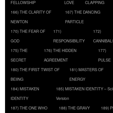
FELLOWSHIP
LOVE
CLAPPING
166) THE CLARITY OF
167) THE DANCING
NEWTON
PARTICLE
170) THE FEAR OF
171)
172)
GOD
RESPONSIBILITY
CANNIBAL
175) THE
176) THE HIDDEN
177)
SECRET
AGREEMENT
PULSE
180) THE FIRST TWIST OF
181) MASTERS OF
BEIING
ENERGY
184) MISTAKEN
185) MISTAKEN IDENTITY – Scie
IDENTITY
Version
187) THE ONE WHO
188) THE GRAVY
189) 