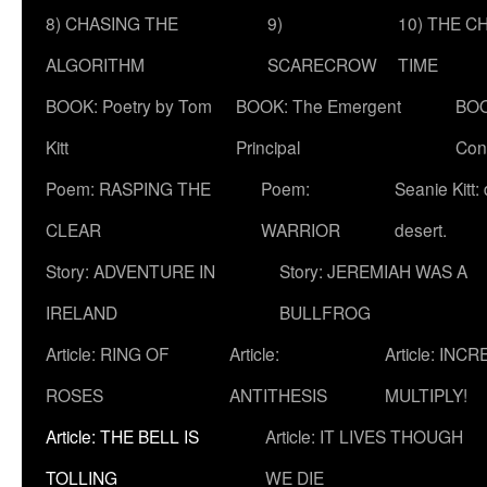
8) CHASING THE
9)
10) THE C
ALGORITHM
SCARECROW
TIME
BOOK: Poetry by Tom
BOOK: The Emergent
BOO
Kitt
Principal
Con
Poem: RASPING THE
Poem:
Seanie Kitt:
CLEAR
WARRIOR
desert.
Story: ADVENTURE IN
Story: JEREMIAH WAS A
IRELAND
BULLFROG
Article: RING OF
Article:
Article: INC
ROSES
ANTITHESIS
MULTIPLY!
Article: THE BELL IS
Article: IT LIVES THOUGH
TOLLING
WE DIE