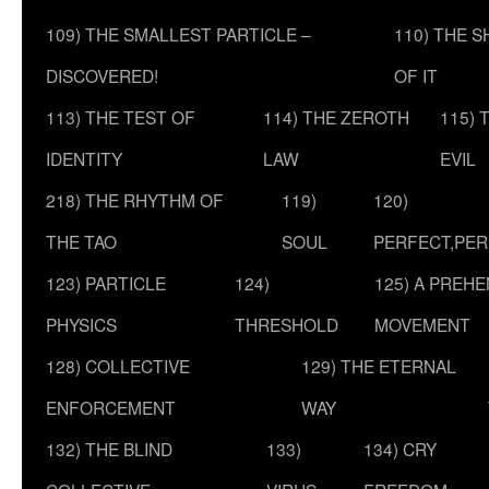
109) THE SMALLEST PARTICLE –
110) THE 
DISCOVERED!
OF IT
113) THE TEST OF
114) THE ZEROTH
115) 
IDENTITY
LAW
EVIL
218) THE RHYTHM OF
119)
120)
THE TAO
SOUL
PERFECT,PER
123) PARTICLE
124)
125) A PREHE
PHYSICS
THRESHOLD
MOVEMENT
128) COLLECTIVE
129) THE ETERNAL
ENFORCEMENT
WAY
132) THE BLIND
133)
134) CRY