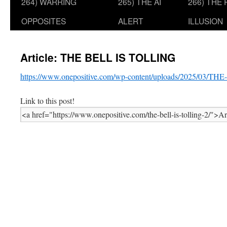
264) WARRING
265) THE AI
266) THE
OPPOSITES
ALERT
ILLUSION
Article: THE BELL IS TOLLING
https://www.onepositive.com/wp-content/uploads/2025/03/T
Link to this post!