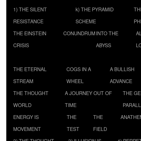
1) THE SILENT
k) THE PYRAMID
TH
RESISTANCE
SCHEME
PH
THE EINSTEIN
CONUNDRUM
INTO THE
A
CRISIS
ABYSS
L
THE ETERNAL
COGS IN A
A BULLISH
STREAM
WHEEL
ADVANCE
THE THOUGHT
A JOURNEY OUT OF
THE G
WORLD
TIME
PARALL
ENERGY IS
THE
THE
ANATHE
MOVEMENT
TEST
FIELD
2) THE THOUGHT
3) ILLUSION IS
4) PERPE