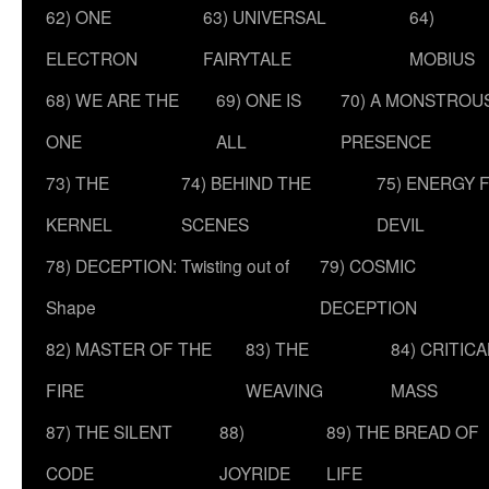
62) ONE
63) UNIVERSAL
64)
ELECTRON
FAIRYTALE
MOBIUS
68) WE ARE THE
69) ONE IS
70) A MONSTROU
ONE
ALL
PRESENCE
73) THE
74) BEHIND THE
75) ENERGY 
KERNEL
SCENES
DEVIL
78) DECEPTION: Twisting out of
79) COSMIC
Shape
DECEPTION
82) MASTER OF THE
83) THE
84) CRITICA
FIRE
WEAVING
MASS
87) THE SILENT
88)
89) THE BREAD OF
CODE
JOYRIDE
LIFE