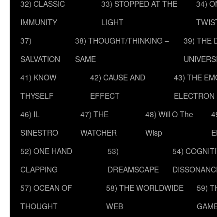
32) CLASSIC
33) STOPPED AT THE
34) O
IMMUNITY
LIGHT
TWIS
37)
38) THOUGHT/THINKING –
39) THE
SALVATION
SAME
UNIVERS
41) KNOW
42) CAUSE AND
43) THE E
THYSELF
EFFECT
ELECTRON
46) IL
47) THE
48) Will O The
4
SINESTRO
WATCHER
Wisp
E
52) ONE HAND
53)
54) COGNIT
CLAPPING
DREAMSCAPE
DISSONANC
57) OCEAN OF
58) THE WORLDWIDE
59) 
THOUGHT
WEB
GAM