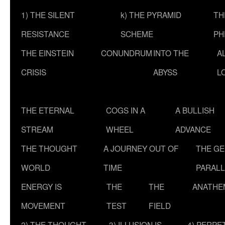
1) THE SILENT
k) THE PYRAMID
TH
RESISTANCE
SCHEME
PH
THE EINSTEIN
CONUNDRUM
INTO THE
A
CRISIS
ABYSS
L
THE ETERNAL
COGS IN A
A BULLISH
STREAM
WHEEL
ADVANCE
THE THOUGHT
A JOURNEY OUT OF
THE G
WORLD
TIME
PARALL
ENERGY IS
THE
THE
ANATHE
MOVEMENT
TEST
FIELD
2) THE THOUGHT
3) ILLUSION IS
4) PERPE