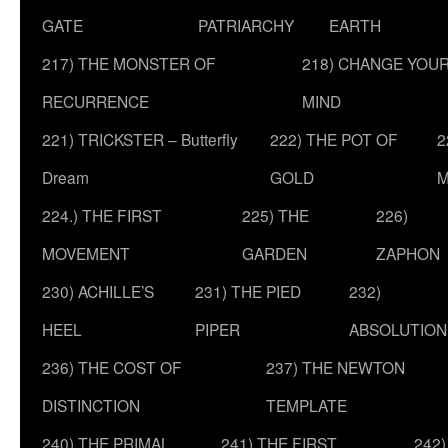
GATE
PATRIARCHY
EARTH
217) THE MONSTER OF
218) CHANGE YOU
RECURRENCE
MIND
221) TRICKSTER – Butterfly
222) THE POT OF
2
Dream
GOLD
M
224.) THE FIRST
225) THE
226)
MOVEMENT
GARDEN
ZAPHON
230) ACHILLE’S
231) THE PIED
232)
HEEL
PIPER
ABSOLUTION
236) THE COST OF
237) THE NEWTON
DISTINCTION
TEMPLATE
240) THE PRIMAL
241) THE FIRST
242