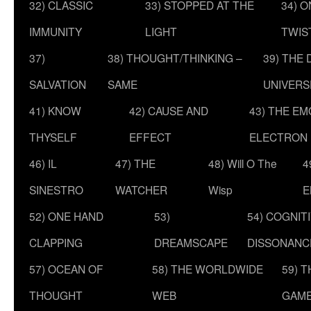
32) CLASSIC
33) STOPPED AT THE
34) O
IMMUNITY
LIGHT
TWIS
37)
38) THOUGHT/THINKING –
39) THE
SALVATION
SAME
UNIVERS
41) KNOW
42) CAUSE AND
43) THE E
THYSELF
EFFECT
ELECTRON
46) IL
47) THE
48) Will O The
4
SINESTRO
WATCHER
Wisp
E
52) ONE HAND
53)
54) COGNIT
CLAPPING
DREAMSCAPE
DISSONANC
57) OCEAN OF
58) THE WORLDWIDE
59) 
THOUGHT
WEB
GAM