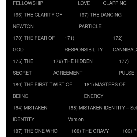
FELLOWSHIP
LOVE
CLAPPING
166) THE CLARITY OF
167) THE DANCING
NEWTON
PARTICLE
170) THE FEAR OF
171)
172)
GOD
RESPONSIBILITY
CANNIBAL
175) THE
176) THE HIDDEN
177)
SECRET
AGREEMENT
PULSE
180) THE FIRST TWIST OF
181) MASTERS OF
BEIING
ENERGY
184) MISTAKEN
185) MISTAKEN IDENTITY – Scie
IDENTITY
Version
187) THE ONE WHO
188) THE GRAVY
189) 