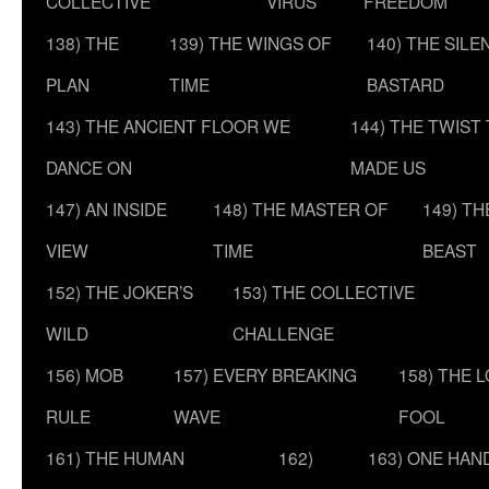
COLLECTIVE
VIRUS
FREEDOM
138) THE
139) THE WINGS OF
140) THE SILE
PLAN
TIME
BASTARD
143) THE ANCIENT FLOOR WE
144) THE TWIST
DANCE ON
MADE US
147) AN INSIDE
148) THE MASTER OF
149) T
VIEW
TIME
BEAST
152) THE JOKER’S
153) THE COLLECTIVE
WILD
CHALLENGE
156) MOB
157) EVERY BREAKING
158) THE 
RULE
WAVE
FOOL
161) THE HUMAN
162)
163) ONE HAN