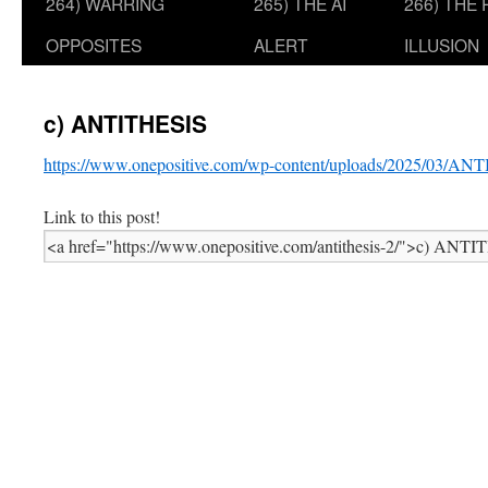
264) WARRING
265) THE AI
266) THE
OPPOSITES
ALERT
ILLUSION
c) ANTITHESIS
https://www.onepositive.com/wp-content/uploads/2025/03/AN
Link to this post!