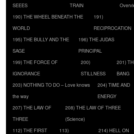
SEEES
TRAIN
Overv
190) THE WHEEL BENEATH THE
191)
WORLD
RECIPROCATION
195) THE BULLY AND THE
196) THE JUDAS
SAGE
PRINCIPAL
199) THE FORCE OF
200)
201) T
IGNORANCE
STILLNESS
BANG
203) NOTHING TO DO – Love knows
204) TIME AND
the way
ENERGY
207) THE LAW OF
208) THE LAW OF THREE
THREE
(Science)
112) THE FIRST
113)
214) HELL ON