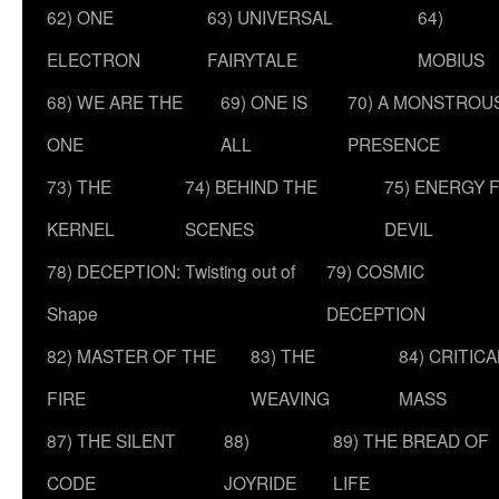
62) ONE
63) UNIVERSAL
64)
ELECTRON
FAIRYTALE
MOBIUS
68) WE ARE THE
69) ONE IS
70) A MONSTROU
ONE
ALL
PRESENCE
73) THE
74) BEHIND THE
75) ENERGY 
KERNEL
SCENES
DEVIL
78) DECEPTION: Twisting out of
79) COSMIC
Shape
DECEPTION
82) MASTER OF THE
83) THE
84) CRITICA
FIRE
WEAVING
MASS
87) THE SILENT
88)
89) THE BREAD OF
CODE
JOYRIDE
LIFE