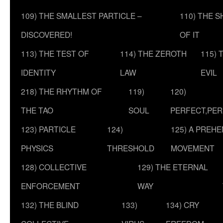
109) THE SMALLEST PARTICLE –
110) THE 
DISCOVERED!
OF IT
113) THE TEST OF
114) THE ZEROTH
115) 
IDENTITY
LAW
EVIL
218) THE RHYTHM OF
119)
120)
THE TAO
SOUL
PERFECT,PER
123) PARTICLE
124)
125) A PREHE
PHYSICS
THRESHOLD
MOVEMENT
128) COLLECTIVE
129) THE ETERNAL
ENFORCEMENT
WAY
132) THE BLIND
133)
134) CRY