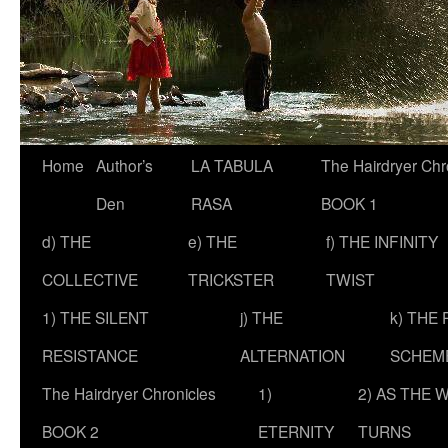
Skip
Home
Author’s
LA TABULA
The Hairdryer Chr
to
Den
RASA
BOOK 1
content
d) THE
e) THE
f) THE INFINITY
COLLECTIVE
TRICKSTER
TWIST
1) THE SILENT
j) THE
k) THE
RESISTANCE
ALTERNATION
SCHEM
The Hairdryer Chronicles
1)
2) AS THE 
BOOK 2
ETERNITY
TURNS