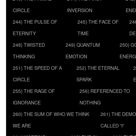
CIRCLE
INVERSION
ENE
244) THE PULSE OF
245) THE FACE OF
24
ETERNITY
TIME
DE
248) TWISTED
249) QUANTUM
250) G
THINKING
EMOTION
ENERG
251) THE SPEED OF A
252) THE ETERNAL
2
CIRCLE
SPARK
255) THE RAGE OF
256) REFERENCED TO
IGNORANCE
NOTHING
260) THE SUM OF WHO WE THINK
261) THE DEM
WE ARE
CALLED “I”