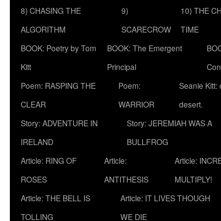
8) CHASING THE
9)
10) THE C
ALGORITHM
SCARECROW
TIME
BOOK: Poetry by Tom
BOOK: The Emergent
BOO
Kitt
Principal
Con
Poem: RASPING THE
Poem:
Seanie Kitt:
CLEAR
WARRIOR
desert.
Story: ADVENTURE IN
Story: JEREMIAH WAS A
IRELAND
BULLFROG
Article: RING OF
Article:
Article: INC
ROSES
ANTITHESIS
MULTIPLY!
Article: THE BELL IS
Article: IT LIVES THOUGH
TOLLING
WE DIE